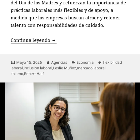
del Día de las Madres y refuerzan la importancia de
prácticas laborales más flexibles y de apoyo, a
medida que las empresas buscan atraer y retener
talento con responsabilidades de cuidado.
Mes de las Madres: ampliando la partic
Continua leyendo
Publicado
Autor
Categorías
Etiquetas
Mayo 15, 2026
Agencias
Economía
flexibilidad
el
laboral
,
inclusion laboral
,
Leslie Muñoz
,
mercado laboral
chileno
,
Robert Half