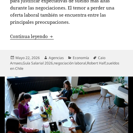
para justificar expectativas de sueldo más altas
durante las negociaciones. El temor a perder una
oferta laboral también se encuentra entre las
principales preocupaciones.
Casi un tercio de los profesionales se 
Continua leyendo
Publicado
Autor
Categorías
Etiquetas
Mayo 22, 2026
Agencias
Economía
Caio
el
Arnaes
,
Guía Salarial 2026
,
negociación laboral
,
Robert Half
,
sueldos
en Chile