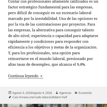
Contar con profesionales altamente calificados es un
factor estratégico fundamental para las empresas,
pero difícil de conseguir en un escenario laboral
marcado por la inestabilidad. Una de las opciones es
por la vía de las contrataciones por proyectos. Para
las empresas, la alternativa para conseguir talento
de alto nivel, experiencia o capacidad para adaptarse
rápidamente y condiciones para responder con
eficiencia a los objetivos y metas de la organización.
Y, para los profesionales, una opción para
reinsertarse en el mundo laboral, presionado por
altas tasas de desempleo, que alcanza el 9,4%.
La contratación por proyectos como alt
Continua leyendo
Publicado
Autor
Categorías
Agosto 3, 2026
Agosto 4, 2026
Agencias
Economía
el
Etiquetas
Caio Arnaes
,
mercado laboral
,
Robert Half