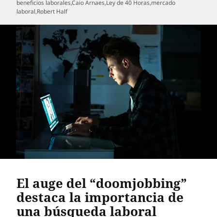
el
beneficios laborales
,
Caio Arnaes
,
Ley de 40 Horas
,
mercado
laboral
,
Robert Half
El auge del “doomjobbing”
destaca la importancia de
una búsqueda laboral