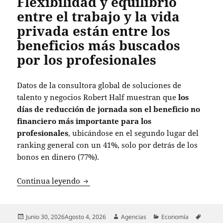
Flexibilidad y equilibrio
entre el trabajo y la vida
privada están entre los
beneficios más buscados
por los profesionales
Datos de la consultora global de soluciones de
talento y negocios Robert Half muestran que
los
días de reducción de jornada son el beneficio no
financiero más importante para los
profesionales
, ubicándose en el segundo lugar del
ranking general con un 41%, solo por detrás de los
bonos en dinero (77%).
Flexibilidad y equilibrio entre el traba
Continua leyendo
Publicado
Autor
Categorías
Etique
Junio 30, 2026
Agosto 4, 2026
Agencias
Economía