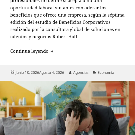
profesionales no define si acepta o no una
oportunidad laboral sin antes considerar los
beneficios que ofrece una empresa, según la
séptima
edición del estudio de Beneficios Corporativos
realizado por la consultora global de soluciones en
talentos y negocios Robert Half.
87% de los profesionales evalúa los ben
Continua leyendo
Publicado
Autor
Categorías
Junio 18, 2026
Agosto 4, 2026
Agencias
Economía
el