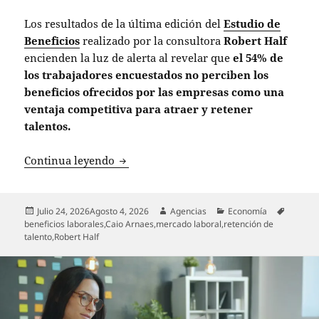
Los resultados de la última edición del
Estudio de
Beneficios
realizado por la consultora
Robert Half
encienden la luz de alerta al revelar que
el 54% de
los trabajadores encuestados no perciben los
beneficios ofrecidos por las empresas como una
ventaja competitiva para atraer y retener
talentos.
Desafío para las empresas: 54% de los t
Continua leyendo
Publicado
Autor
Categorías
Etiquet
Julio 24, 2026
Agosto 4, 2026
Agencias
Economía
el
beneficios laborales
,
Caio Arnaes
,
mercado laboral
,
retención de
talento
,
Robert Half