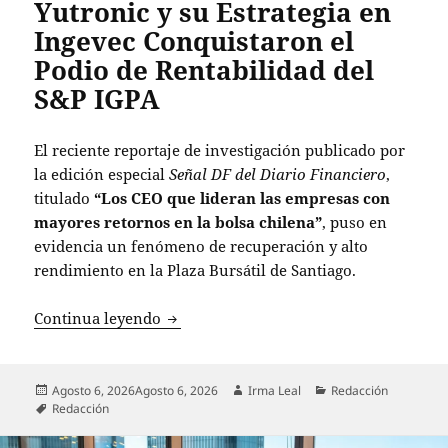
Yutronic y su Estrategia en
Ingevec Conquistaron el
Podio de Rentabilidad del
S&P IGPA
El reciente reportaje de investigación publicado por
la edición especial
Señal DF del Diario Financiero
,
titulado
“Los CEO que lideran las empresas con
mayores retornos en la bolsa chilena”
, puso en
evidencia un fenómeno de recuperación y alto
rendimiento en la Plaza Bursátil de Santiago.
Éxito Bursátil en Chile: Cómo Rodrigo 
Continua leyendo
Publicado
Autor
Categorías
Agosto 6, 2026
Agosto 6, 2026
Irma Leal
Redacción
el
Etiquetas
Redacción