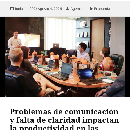
Publicado
Autor
Categorías
Junio 11, 2026
Agosto 4, 2026
Agencias
Economía
el
Problemas de comunicación
y falta de claridad impactan
la productividad en las