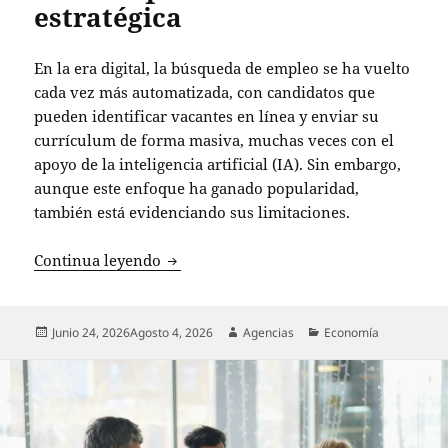
estratégica
En la era digital, la búsqueda de empleo se ha vuelto
cada vez más automatizada, con candidatos que
pueden identificar vacantes en línea y enviar su
currículum de forma masiva, muchas veces con el
apoyo de la inteligencia artificial (IA). Sin embargo,
aunque este enfoque ha ganado popularidad,
también está evidenciando sus limitaciones.
El auge del “doomjobbing” destaca la i
Continua leyendo
Publicado
Autor
Categorías
Junio 24, 2026
Agosto 4, 2026
Agencias
Economía
el