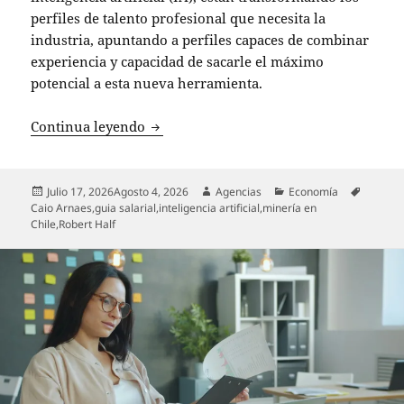
perfiles de talento profesional que necesita la
industria, apuntando a perfiles capaces de combinar
experiencia y capacidad de sacarle el máximo
potencial a esta nueva herramienta.
Minería: Hacia un nuevo perfil profesio
Continua leyendo
Publicado
Autor
Categorías
Etiquet
Julio 17, 2026
Agosto 4, 2026
Agencias
Economía
el
Caio Arnaes
,
guia salarial
,
inteligencia artificial
,
minería en
Chile
,
Robert Half