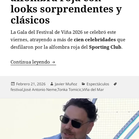
looks sorprendentes y
clásicos
La Gala del Festival de Viña 2026 se celebró este
viernes, atrayendo a más de
cien celebridades
que
desfilaron por la alfombra roja del
Sporting Club
.
Gala de Viña 2026: Estrellas brillan en 
Continua leyendo
Publicado
Autor
Categorías
Etiquetas
Febrero 21, 2026
Javier Muñoz
Espectáculos
el
festival
,
José Antonio Neme
,
Tonka Tomicic
,
Viña del Mar