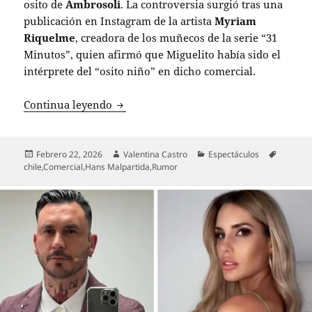
osito de
Ambrosoli
. La controversia surgió tras una
publicación en Instagram de la artista
Myriam
Riquelme
, creadora de los muñecos de la serie “31
Minutos”, quien afirmó que Miguelito había sido el
intérprete del “osito niño” en dicho comercial.
Miguelito desmiente rumor: no es hijo d
Continua leyendo
Publicado
Autor
Categorías
Etiqueta
Febrero 22, 2026
Valentina Castro
Espectáculos
el
chile
,
Comercial
,
Hans Malpartida
,
Rumor