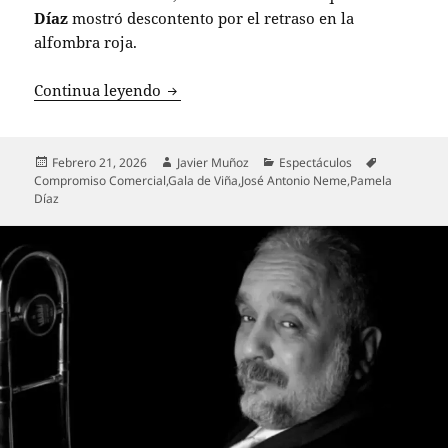
Díaz
mostró descontento por el retraso en la
alfombra roja.
Escándalo en Viña: José Antonio Neme 
Continua leyendo
Publicado
Autor
Categorías
Etiquetas
Febrero 21, 2026
Javier Muñoz
Espectáculos
el
Compromiso Comercial
,
Gala de Viña
,
José Antonio Neme
,
Pamela
Díaz