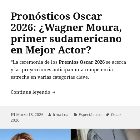
Pronósticos Oscar
2026: ¿Wagner Moura,
primer sudamericano
en Mejor Actor?
“La ceremonia de los
Premios Oscar 2026
se acerca
y las proyecciones anticipan una competencia
estrecha en varias categorías clave.
Pronósticos Oscar 2026: ¿Wagner Mour
Continua leyendo
Publicado
Autor
Categorías
Etiquetas
Marzo 13, 2026
Irma Leal
Espectáculos
Oscar
el
2026