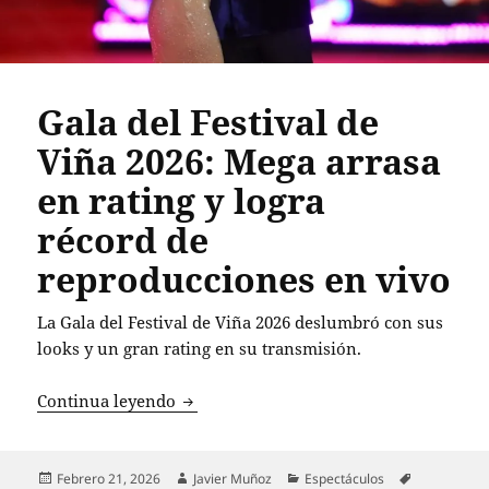
Gala del Festival de
Viña 2026: Mega arrasa
en rating y logra
récord de
reproducciones en vivo
La Gala del Festival de Viña 2026 deslumbró con sus
looks y un gran rating en su transmisión.
Gala del Festival de Viña 2026: Mega ar
Continua leyendo
Publicado
Autor
Categorías
Etiquetas
Febrero 21, 2026
Javier Muñoz
Espectáculos