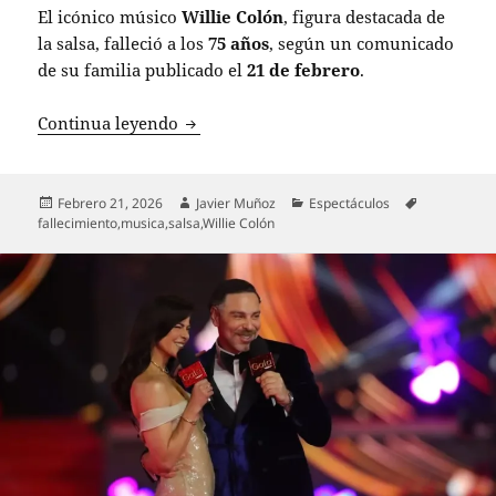
El icónico músico
Willie Colón
, figura destacada de
la salsa, falleció a los
75 años
, según un comunicado
de su familia publicado el
21 de febrero
.
La salsa llora la pérdida de Willie Coló
Continua leyendo
Publicado
Autor
Categorías
Etiquetas
Febrero 21, 2026
Javier Muñoz
Espectáculos
el
fallecimiento
,
musica
,
salsa
,
Willie Colón