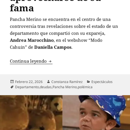
fama
Pancha Merino se encuentra en el centro de una
controversia tras revelaciones sobre el estado de un
departamento que compartió con su expareja,
Andrea Marocchino
, en el webshow “Modo
Cahuín” de
Daniella Campos
.
Pancha Merino arremete contra dueña d
Continua leyendo
Publicado
Autor
Categorías
Febrero 22, 2026
Constanza Ramírez
Espectáculos
el
Etiquetas
Departamento
,
deudas
,
Pancha Merino
,
polémica