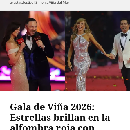
el
artistas
,
festival
,
Sintonía
,
Viña del Mar
Gala de Viña 2026:
Estrellas brillan en la
alfombra roja con