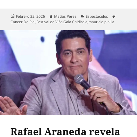
Publicado
Autor
Categorías
Etiquetas
Febrero 22, 2026
Matías Pérez
Espectáculos
el
Cáncer De Piel
,
Festival de Viña
,
Gala Caldirola
,
mauricio pinilla
Rafael Araneda revela