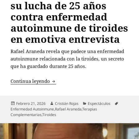
su lucha de 25 años
contra enfermedad
autoinmune de tiroides
en emotiva entrevista
Rafael Araneda revela que padece una enfermedad
autoinmune relacionada con la tiroides, un secreto
que ha guardado durante 25 años.
Rafael Araneda revela su lucha de 25 
Continua leyendo
Publicado
Autor
Categorías
Etiquetas
Febrero 21, 2026
Cristián Rojas
Espectáculos
el
Enfermedad Autoinmune
,
Rafael Araneda
,
Terapias
Complementarias
,
Tiroides