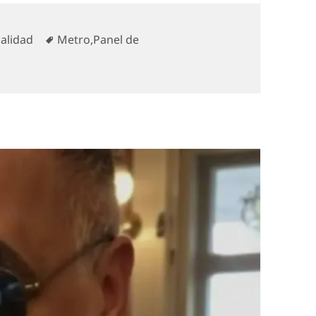
gorías
Etiquetas
alidad
Metro
,
Panel de