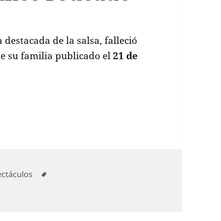
a destacada de la salsa, falleció
e su familia publicado el
21 de
rdida de Willie Colón, ícono musical, falleció a l
gorías
Etiquetas
ectáculos