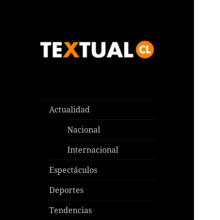
Las noticias que pasan aquí y
TEXTUAL
en todas partes
Actualidad
Nacional
Internacional
Espectáculos
Deportes
Tendencias