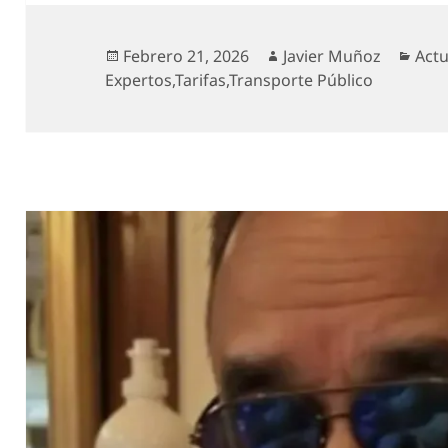
Publicado
Autor
Cate
Febrero 21, 2026
Javier Muñoz
Actu
el
Expertos
,
Tarifas
,
Transporte Público