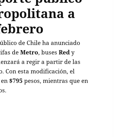
ropolitana a
 febrero
Público de Chile ha anunciado
rifas de
Metro
, buses
Red
y
enzará a regir a partir de las
. Con esta modificación, el
á en
$795
pesos, mientras que en
os.
s en pasajes de transporte público en la región 