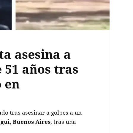
ta asesina a
 51 años tras
o en
ado tras asesinar a golpes a un
egui
,
Buenos Aires
, tras una