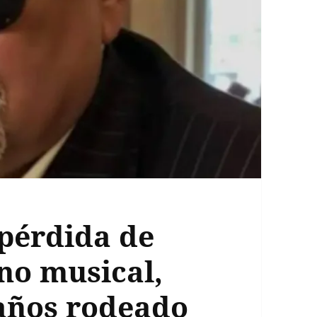
 pérdida de
ono musical,
5 años rodeado