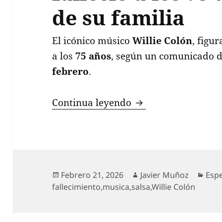
de su familia
El icónico músico
Willie Colón
, figur
a los
75 años
, según un comunicado d
febrero
.
La salsa llora la pé
Continua leyendo
Publicado
Autor
Cate
Febrero 21, 2026
Javier Muñoz
Esp
el
fallecimiento
,
musica
,
salsa
,
Willie Colón