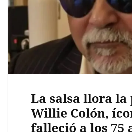
La salsa llora la
Willie Colón, íc
falleció a los 7