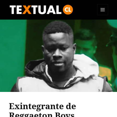
MENÚ
TEXTUAL
Y
WIDGETS
Exintegrante de
Reggaeton Boys