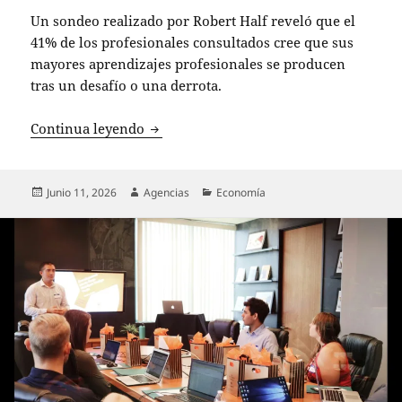
Un sondeo realizado por Robert Half reveló que el
41% de los profesionales consultados cree que sus
mayores aprendizajes profesionales se producen
tras un desafío o una derrota.
4 de cada 10 trabajadores chilenos cre
Continua leyendo
Publicado
Autor
Categorías
Junio 11, 2026
Agencias
Economía
el