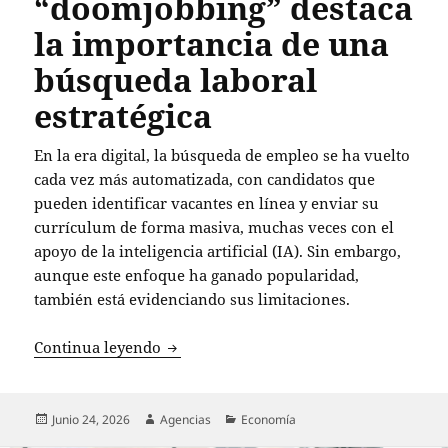
“doomjobbing” destaca
la importancia de una
búsqueda laboral
estratégica
En la era digital, la búsqueda de empleo se ha vuelto
cada vez más automatizada, con candidatos que
pueden identificar vacantes en línea y enviar su
currículum de forma masiva, muchas veces con el
apoyo de la inteligencia artificial (IA). Sin embargo,
aunque este enfoque ha ganado popularidad,
también está evidenciando sus limitaciones.
El auge del “doomjobbing” destaca la i
Continua leyendo
Publicado
Autor
Categorías
Junio 24, 2026
Agencias
Economía
el