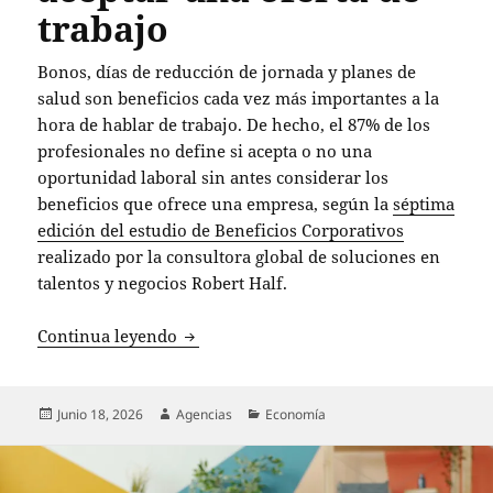
trabajo
Bonos, días de reducción de jornada y planes de
salud son beneficios cada vez más importantes a la
hora de hablar de trabajo. De hecho, el 87% de los
profesionales no define si acepta o no una
oportunidad laboral sin antes considerar los
beneficios que ofrece una empresa, según la
séptima
edición del estudio de Beneficios Corporativos
realizado por la consultora global de soluciones en
talentos y negocios Robert Half.
87% de los profesionales evalúa los ben
Continua leyendo
Publicado
Autor
Categorías
Junio 18, 2026
Agencias
Economía
el