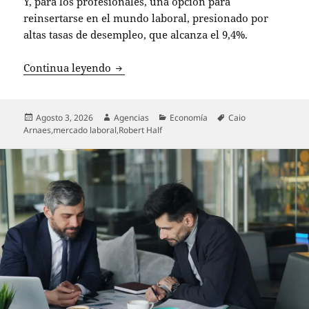
Y, para los profesionales, una opción para
reinsertarse en el mundo laboral, presionado por
altas tasas de desempleo, que alcanza el 9,4%.
La contratación por proyectos como alt
Continua leyendo
Publicado
Autor
Categorías
Etiquetas
Agosto 3, 2026
Agencias
Economía
Caio
el
Arnaes
,
mercado laboral
,
Robert Half