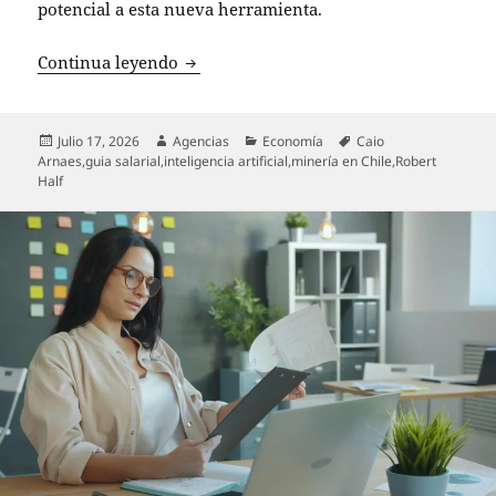
potencial a esta nueva herramienta.
Minería: Hacia un nuevo perfil profesio
Continua leyendo
Publicado
Autor
Categorías
Etiquetas
Julio 17, 2026
Agencias
Economía
Caio
el
Arnaes
,
guia salarial
,
inteligencia artificial
,
minería en Chile
,
Robert
Half