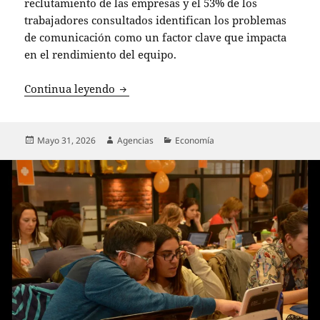
reclutamiento de las empresas y el 53% de los
trabajadores consultados identifican los problemas
de comunicación como un factor clave que impacta
en el rendimiento del equipo.
Problemas de comunicación y falta de c
Continua leyendo
Publicado
Autor
Categorías
Mayo 31, 2026
Agencias
Economía
el