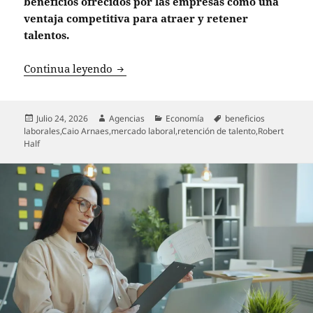
beneficios ofrecidos por las empresas como una
ventaja competitiva para atraer y retener
talentos.
Desafío para las empresas: 54% de los t
Continua leyendo
Publicado
Autor
Categorías
Etiquetas
Julio 24, 2026
Agencias
Economía
beneficios
el
laborales
,
Caio Arnaes
,
mercado laboral
,
retención de talento
,
Robert
Half