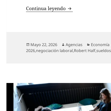
Casi un tercio de l
Continua leyendo
Publicado
Autor
Categoría
Mayo 22, 2026
Agencias
Economía
el
2026
,
negociación laboral
,
Robert Half
,
sueldos