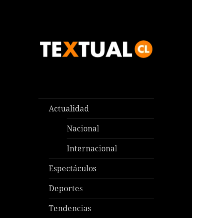
Las noticias que pasan aquí y
TEXTUAL
en todas partes
Actualidad
Nacional
Internacional
Espectáculos
Deportes
Tendencias