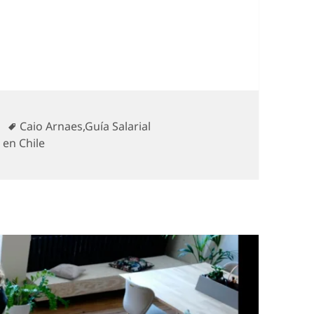
os profesionales se siente menos seguro al negocia
s
Etiquetas
Caio Arnaes
,
Guía Salarial
 en Chile