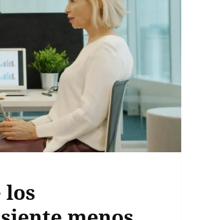
 los
 siente menos