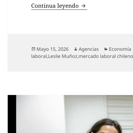
Mes de las Madres:
Continua leyendo
Publicado
Autor
Categoría
Mayo 15, 2026
Agencias
Economía
el
laboral
,
Leslie Muñoz
,
mercado laboral chilen