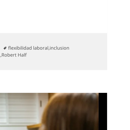
 ampliando la participación femenina en el merca
s
Etiquetas
flexibilidad laboral
,
inclusion
o
,
Robert Half