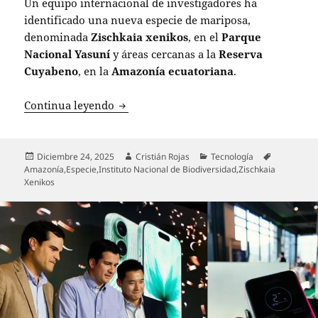
Un equipo internacional de investigadores ha
identificado una nueva especie de mariposa,
denominada
Zischkaia xenikos
, en el
Parque
Nacional Yasuní
y áreas cercanas a la
Reserva
Cuyabeno
, en la
Amazonía ecuatoriana
.
Científicos descubren en la Amazonía 
Continua leyendo
Publicado
Autor
Categorías
Etiquetas
Diciembre 24, 2025
Cristián Rojas
Tecnología
el
Amazonía
,
Especie
,
Instituto Nacional de Biodiversidad
,
Zischkaia
Xenikos