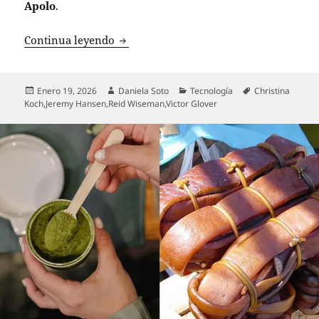
Apolo
.
Artemis II inicia su camino hacia la Lu
Continua leyendo
Publicado
Autor
Categorías
Etiquetas
Enero 19, 2026
Daniela Soto
Tecnología
Christina
el
Koch
,
Jeremy Hansen
,
Reid Wiseman
,
Victor Glover