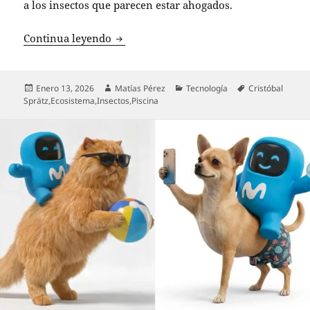
a los insectos que parecen estar ahogados.
¡No los dejes morir! Aprende a salvar i
Continua leyendo
Publicado
Autor
Categorías
Etiquetas
Enero 13, 2026
Matías Pérez
Tecnología
Cristóbal
el
Sprätz
,
Ecosistema
,
Insectos
,
Piscina