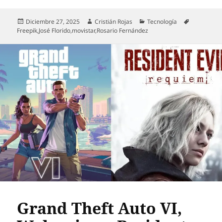
Publicado
Autor
Categorías
Etiquetas
Diciembre 27, 2025
Cristián Rojas
Tecnología
el
Freepik
,
José Florido
,
movistar
,
Rosario Fernández
Grand Theft Auto VI,