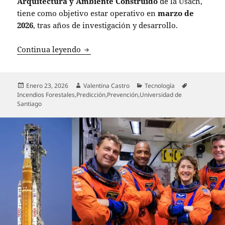
Arquitectura y Ambiente Construido
de la Usach,
tiene como objetivo estar operativo en
marzo de
2026
, tras años de investigación y desarrollo.
Universidad de Santiago desarrolla inno
Continua leyendo
Publicado
Autor
Categorías
Etiquetas
Enero 23, 2026
Valentina Castro
Tecnología
el
Incendios Forestales
,
Predicción
,
Prevención
,
Universidad de
Santiago