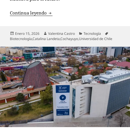
Revolución alimentaria: Cochayuyo se c
Continua leyendo
Publicado
Autor
Categorías
Etiquetas
Enero 15, 2026
Valentina Castro
Tecnología
el
Biotecnología
,
Catalina Landeta
,
Cochayuyo
,
Universidad de Chile