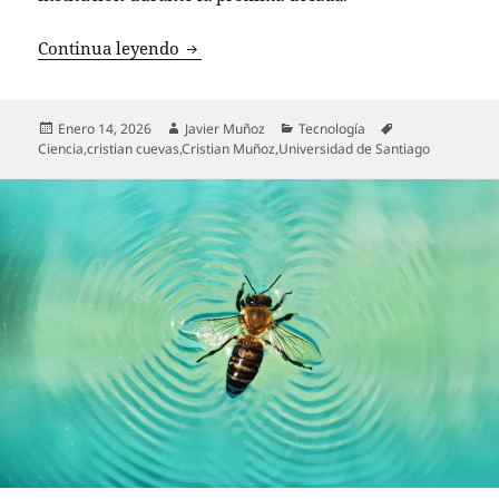
Usach obtiene $10.400 millones para in
Continua leyendo
Publicado
Autor
Categorías
Etiquetas
Enero 14, 2026
Javier Muñoz
Tecnología
el
Ciencia
,
cristian cuevas
,
Cristian Muñoz
,
Universidad de Santiago