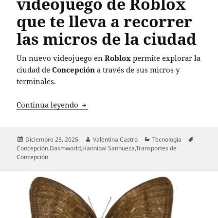
videojuego de Roblox
que te lleva a recorrer
las micros de la ciudad
Un nuevo videojuego en
Roblox
permite explorar la
ciudad de
Concepción
a través de sus micros y
terminales.
Descubre ‘Transportes de Concepción’: e
Continua leyendo
Publicado
Autor
Categorías
Etiquet
Diciembre 25, 2025
Valentina Castro
Tecnología
el
Concepción
,
Dasmworld
,
Hannibal Sanhueza
,
Transportes de
Concepción