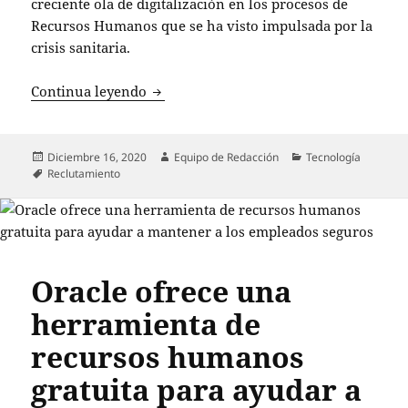
creciente ola de digitalización en los procesos de
Recursos Humanos que se ha visto impulsada por la
crisis sanitaria.
Desde Chile lanzan “Boomsearch”, plat
Continua leyendo
Publicado
Autor
Categorías
Diciembre 16, 2020
Equipo de Redacción
Tecnología
el
Etiquetas
Reclutamiento
Oracle ofrece una
herramienta de
recursos humanos
gratuita para ayudar a