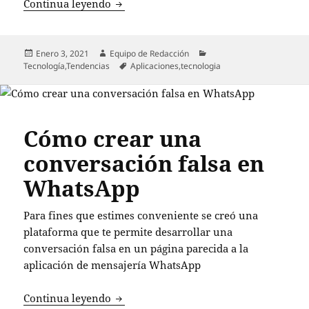
Aprende a grabar llamadas con estas ap
Continua leyendo
Publicado
Autor
Categorías
Enero 3, 2021
Equipo de Redacción
el
Etiquetas
Tecnología
,
Tendencias
Aplicaciones
,
tecnologia
Cómo crear una
conversación falsa en
WhatsApp
Para fines que estimes conveniente se creó una
plataforma que te permite desarrollar una
conversación falsa en un página parecida a la
aplicación de mensajería WhatsApp
Cómo crear una conversación falsa en
Continua leyendo