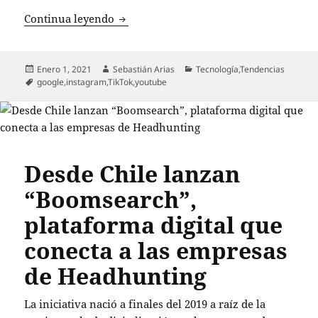
Google mostrará videos de Reels y TikT
Continua leyendo
Publicado
Autor
Categorías
Enero 1, 2021
Sebastián Arias
Tecnología
,
Tendencias
el
Etiquetas
google
,
instagram
,
TikTok
,
youtube
Desde Chile lanzan
“Boomsearch”,
plataforma digital que
conecta a las empresas
de Headhunting
La iniciativa nació a finales del 2019 a raíz de la