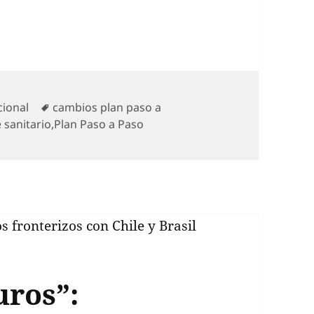
 Pasaporte Sanitario C19 para viajes interregional
egorías
Etiquetas
cional
cambios plan paso a
 sanitario
,
Plan Paso a Paso
uros”: