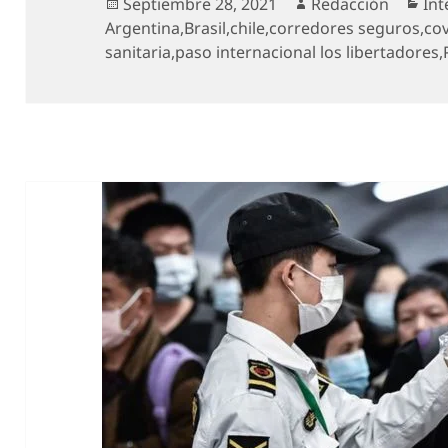
Publicado
Autor
Cat
Septiembre 28, 2021
Redacción
Int
el
Argentina
,
Brasil
,
chile
,
corredores seguros
,
cov
sanitaria
,
paso internacional los libertadores
,