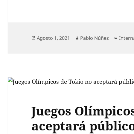
Publicado
Autor
Catego
Agosto 1, 2021
Pablo Núñez
Intern
el
Juegos Olímpico
aceptará público