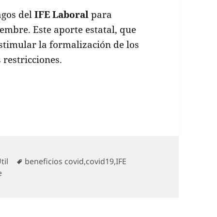
agos del
IFE Laboral
para
embre. Este aporte estatal, que
estimular la formalización de los
restricciones.
o de pagos del IFE Laboral
rías
Etiquetas
til
beneficios covid
,
covid19
,
IFE
e