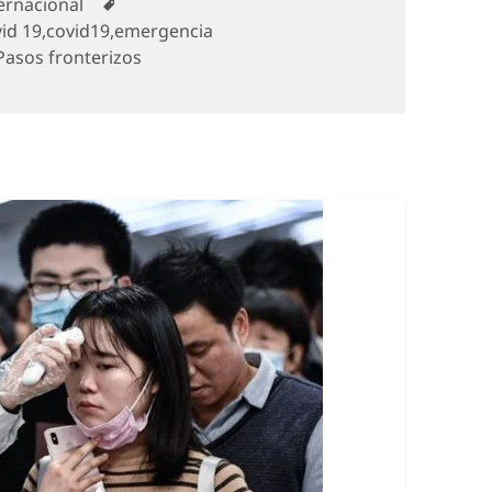
egorías
Etiquetas
ernacional
id 19
,
covid19
,
emergencia
Pasos fronterizos