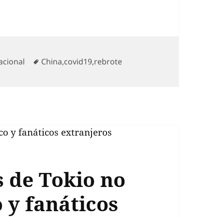
rías
Etiquetas
acional
China
,
covid19
,
rebrote
s de Tokio no
 y fanáticos