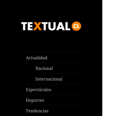
Las noticias que pasan aquí y
TEXTUAL
en todas partes
Actualidad
Nacional
Internacional
Espectáculos
Deportes
Tendencias