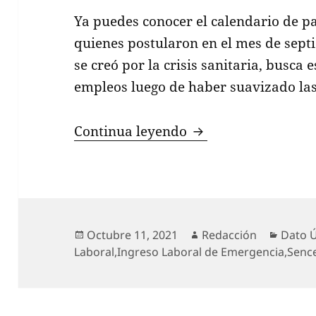
Ya puedes conocer el calendario de p
quienes postularon en el mes de septi
se creó por la crisis sanitaria, busca 
empleos luego de haber suavizado las 
Conoce el calendari
Continua leyendo
Publicado
Autor
Catego
Octubre 11, 2021
Redacción
Dato Ú
el
Laboral
,
Ingreso Laboral de Emergencia
,
Senc