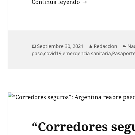
Se acerca el fin del
Continua leyendo
Publicado
Autor
Cat
Septiembre 30, 2021
Redacción
Na
el
paso
,
covid19
,
emergencia sanitaria
,
Pasaporte
“Corredores seg