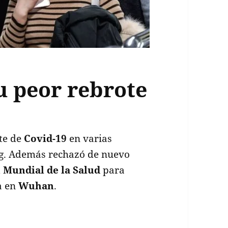
u peor rebrote
te de
Covid-19
en varias
ing. Además rechazó de nuevo
 Mundial de la Salud
para
a en
Wuhan
.
eor rebrote de Covid-19