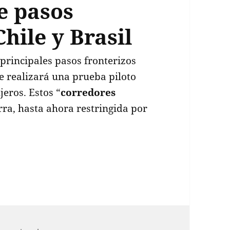
e pasos
hile y Brasil
 principales pasos fronterizos
e realizará una prueba piloto
jeros. Estos “
corredores
erra, hasta ahora restringida por
”: Argentina reabre pasos fronterizos con Chile y