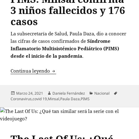
3 niños fallecidos y 176
casos
La subsecretaría de Salud, Paula Daza, dio a conocer
las cifras de casos confirmados de
Síndrome
Inflamatorio Multisistémico Pediátrico (PIMS)
desde el inicio de la pandemia
.
PIMS: Minsal confirma 3 niños fallecido
Continua leyendo
Publicado
Autor
Categorías
Etiquetas
Marzo 24, 2021
Daniela Fernández
Nacional
el
Coronavirus
,
covid 19
,
Minsal
,
Paula Daza
,
PIMS
The Last Of Us: ¿Qué