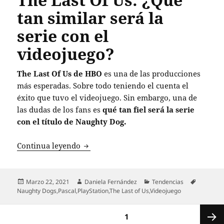
tan similar será la
serie con el
videojuego?
The Last Of Us de HBO
es una de las producciones
más esperadas. Sobre todo teniendo el cuenta el
éxito que tuvo el videojuego. Sin embargo, una de
las dudas de los fans es
qué tan fiel será la serie
con el título de Naughty Dog.
The Last Of Us: ¿Qué tan similar será la
Continua leyendo
Publicado
Autor
Categorías
Etiqueta
Marzo 22, 2021
Daniela Fernández
Tendencias
el
Naughty Dogs
,
Pascal
,
PlayStation
,
The Last of Us
,
Videojuego
Paginación
PÁGINA
1
de