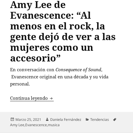
Amy Lee de
Evanescence: “Al
menos en el rock, la
gente dejó de ver a las
mujeres como un
accesorio”
En conversación con
Consequence of Sound
,
Evanescence
original en una década y su vida
personal.
Amy Lee de Evanescence: “Al menos en e
Continua leyendo
Publicado
Autor
Categorías
Etiqueta
Marzo 25, 2021
Daniela Fernández
Tendencias
el
Amy Lee
,
Evanescence
,
musica