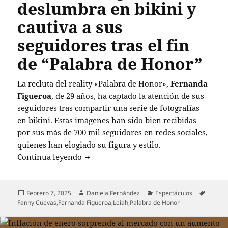
deslumbra en bikini y
cautiva a sus
seguidores tras el fin
de “Palabra de Honor”
La recluta del reality «Palabra de Honor»,
Fernanda
Figueroa
, de 29 años, ha captado la atención de sus
seguidores tras compartir una serie de fotografías
en bikini. Estas imágenes han sido bien recibidas
por sus más de 700 mil seguidores en redes sociales,
quienes han elogiado su figura y estilo.
Fernanda Figueroa deslumbra en bikini 
Continua leyendo
Publicado
Autor
Categorías
Etiquet
Febrero 7, 2025
Daniela Fernández
Espectáculos
el
Fanny Cuevas
,
Fernanda Figueroa
,
Leiah
,
Palabra de Honor