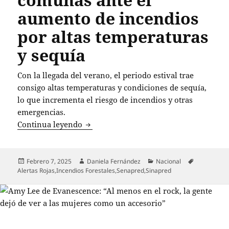
aumento de incendios
por altas temperaturas
y sequía
Con la llegada del verano, el periodo estival trae
consigo altas temperaturas y condiciones de sequía,
lo que incrementa el riesgo de incendios y otras
emergencias.
Alerta roja en 5 comunas ante el aumen
Continua leyendo
Publicado
Autor
Categorías
Etiquetas
Febrero 7, 2025
Daniela Fernández
Nacional
el
Alertas Rojas
,
Incendios Forestales
,
Senapred
,
Sinapred