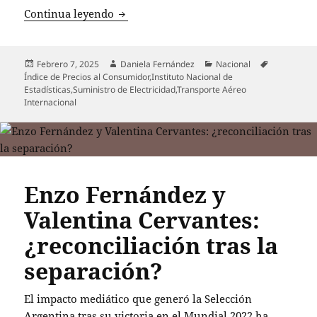
Inflación de enero sorprende al merca
Continua leyendo
Publicado
Autor
Categorías
Etiquetas
Febrero 7, 2025
Daniela Fernández
Nacional
el
Índice de Precios al Consumidor
,
Instituto Nacional de
Estadísticas
,
Suministro de Electricidad
,
Transporte Aéreo
Internacional
Enzo Fernández y
Valentina Cervantes:
¿reconciliación tras la
separación?
El impacto mediático que generó la Selección
Argentina tras su victoria en el Mundial 2022 ha