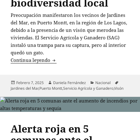
biodiversidad local
Preocupación manifestaron los vecinos de Jardines
del Mar, en Puerto Montt, en la región de Los Lagos,
debido a la presencia de un visón que merodea las
viviendas. El Servicio Agrícola y Ganadero (SAG)
instaló una trampa para su captura, pero al interior
quedó un gato.
Visón causa alarma en Jardines del Mar
Continua leyendo
Publicado
Autor
Categorías
Etiquetas
Febrero 7, 2025
Daniela Fernández
Nacional
el
Jardines del Mar
,
Puerto Montt
,
Servicio Agrícola y Ganadero
,
Visón
Alerta roja en 5
comunas ante el