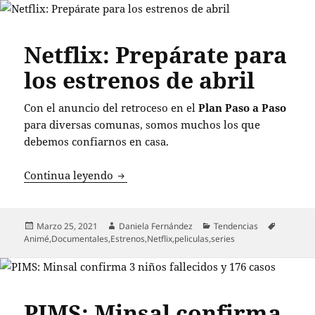
Netflix: Prepárate para
los estrenos de abril
Con el anuncio del retroceso en el
Plan Paso a Paso
para diversas comunas, somos muchos los que
debemos confiarnos en casa.
Netflix: Prepárate para los estrenos de a
Continua leyendo
Publicado
Autor
Categorías
Etiqueta
Marzo 25, 2021
Daniela Fernández
Tendencias
el
Animé
,
Documentales
,
Estrenos
,
Netflix
,
peliculas
,
series
PIMS: Minsal confirma