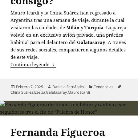
consigo?
Mauro Icardi y la China Suárez han regresado a
Argentina tras una semana de viaje, durante la cual
visitaron las ciudades de
Milán
y
Turquía
. La pareja
volvió en un exclusivo avión privado, una práctica
habitual para el delantero del
Galatasaray
. A través
de sus redes sociales, compartieron algunos detalles
de este viaje.
Mauro Icardi y la China Suárez regresa
Continua leyendo
Publicado
Autor
Categorías
Etiqueta
Febrero 7, 2025
Daniela Fernández
Tendencias
el
China Suárez
,
Ezeiza
,
Galatasaray
,
Mauro Icardi
Fernanda Figueroa