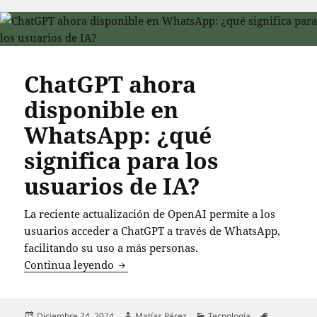
ChatGPT ahora
disponible en
WhatsApp: ¿qué
significa para los
usuarios de IA?
La reciente actualización de OpenAI permite a los
usuarios acceder a ChatGPT a través de WhatsApp,
facilitando su uso a más personas.
ChatGPT ahora disponible en WhatsApp: 
Continua leyendo
Publicado
Autor
Categorías
Etiquetas
Diciembre 24, 2024
Matías Pérez
Tecnología