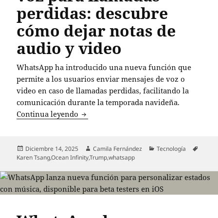
perdidas: descubre
cómo dejar notas de
audio y video
WhatsApp ha introducido una nueva función que
permite a los usuarios enviar mensajes de voz o
video en caso de llamadas perdidas, facilitando la
comunicación durante la temporada navideña.
WhatsApp lanza nueva función de mensa
Continua leyendo
Publicado
Autor
Categorías
Etique
Diciembre 14, 2025
Camila Fernández
Tecnología
el
Karen Tsang
,
Ocean Infinity
,
Trump
,
whatsapp