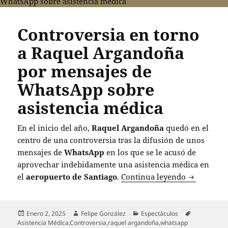
Controversia en torno
a Raquel Argandoña
por mensajes de
WhatsApp sobre
asistencia médica
En el inicio del año,
Raquel Argandoña
quedó en el
centro de una controversia tras la difusión de unos
mensajes de
WhatsApp
en los que se le acusó de
aprovechar indebidamente una asistencia médica en
Controvers
el
aeropuerto de Santiago
.
Continua leyendo
Publicado
Autor
Categorías
Etiquetas
Enero 2, 2025
Felipe González
Espectáculos
el
Asistencia Médica
,
Controversia
,
raquel argandoña
,
whatsapp