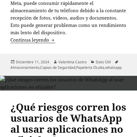
Meta, puede consumir rápidamente el
almacenamiento de tu teléfono debido a la constante
recepción de fotos, videos, audios y documentos.
Esto puede generar problemas como un rendimiento
más lento del dispositivo.
¿Cómo liberar espacio en tu celular p
Continua leyendo
Publicado
Autor
Categorías
Etiquetas
Diciembre 11, 2024
Valentina Castro
Dato Útil
el
Almacenamiento
,
Copias de Seguridad
,
Papelería Oculta
,
whatsapp
¿Qué riesgos corren los
usuarios de WhatsApp
al usar aplicaciones no