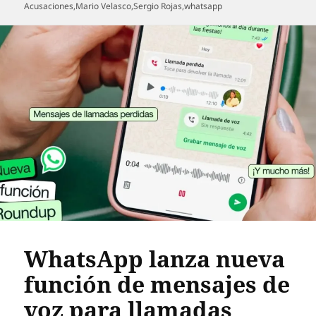
el
Acusaciones
,
Mario Velasco
,
Sergio Rojas
,
whatsapp
WhatsApp lanza nueva
función de mensajes de
voz para llamadas