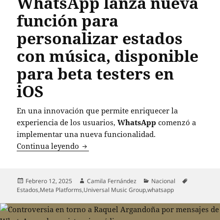
WhatsApp lanza nueva
función para
personalizar estados
con música, disponible
para beta testers en
iOS
En una innovación que permite enriquecer la
experiencia de los usuarios,
WhatsApp
comenzó a
implementar una nueva funcionalidad.
WhatsApp lanza nueva función para pers
Continua leyendo
Publicado
Autor
Categorías
Etiquetas
Febrero 12, 2025
Camila Fernández
Nacional
el
Estados
,
Meta Platforms
,
Universal Music Group
,
whatsapp