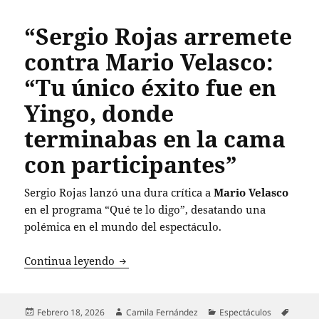
“Sergio Rojas arremete
contra Mario Velasco:
“Tu único éxito fue en
Yingo, donde
terminabas en la cama
con participantes”
Sergio Rojas lanzó una dura crítica a
Mario Velasco
en el programa “Qué te lo digo”, desatando una
polémica en el mundo del espectáculo.
“Sergio Rojas arremete contra Mario Ve
Continua leyendo
Publicado
Autor
Categorías
Etique
Febrero 18, 2026
Camila Fernández
Espectáculos