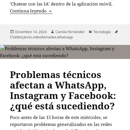
‘Chatear con las IA’ dentro de la aplicación móvil.
WhatsApp lanza un innovador chatbot es
Continua leyendo
Publicado
Autor
Categorías
Etique
Diciembre 14, 2024
Camila Fernández
Tecnología
el
Chatbot
,
Jesús
,
videollamadas
,
whatsapp
Problemas técnicos
afectan a WhatsApp,
Instagram y Facebook:
¿qué está sucediendo?
Poco antes de las 15 horas de este miércoles, se
reportaron problemas generalizados en las redes