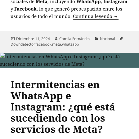
sociales de
Meta
, incluyendo
WhatsApp
,
Instagram
y
Facebook
, lo que generó preocupación entre los
Problemas 
usuarios de todo el mundo.
Continua leyendo
Publicado
Autor
Categorías
Etiqueta
Diciembre 11, 2024
Camila Fernández
Nacional
el
Downdetector
,
facebook
,
meta
,
whatsapp
Intermitencias en
WhatsApp e
Instagram: ¿qué está
sucediendo con los
servicios de Meta?