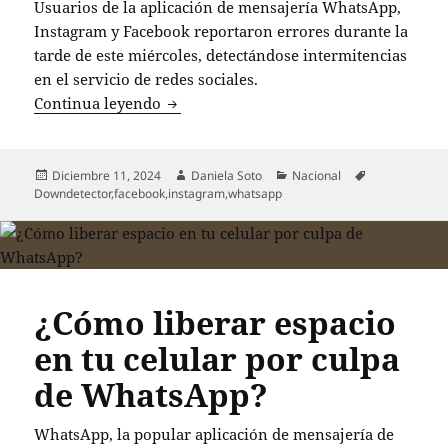
Usuarios de la aplicación de mensajería WhatsApp,
Instagram y Facebook reportaron errores durante la
tarde de este miércoles, detectándose intermitencias
en el servicio de redes sociales.
Intermitencias en WhatsApp e Instagram
Continua leyendo
Publicado
Autor
Categorías
Etiquetas
Diciembre 11, 2024
Daniela Soto
Nacional
el
Downdetector
,
facebook
,
instagram
,
whatsapp
¿Cómo liberar espacio
en tu celular por culpa
de WhatsApp?
WhatsApp, la popular aplicación de mensajería de