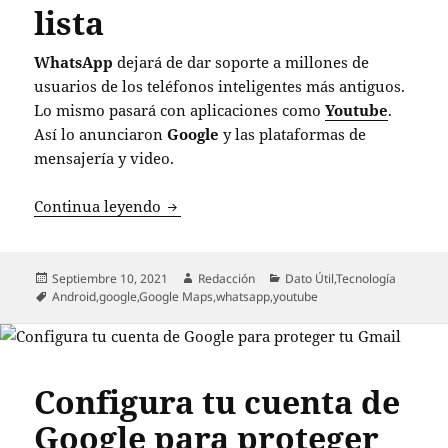
lista
WhatsApp
dejará de dar soporte a millones de
usuarios de los teléfonos inteligentes más antiguos.
Lo mismo pasará con aplicaciones como
Youtube
.
Así lo anunciaron
Google
y las plataformas de
mensajería y video.
WhatsApp dejará de funcionar en millone
Continua leyendo
Publicado
Autor
Categorías
Septiembre 10, 2021
Redacción
Dato Útil
,
Tecnología
el
Etiquetas
Android
,
google
,
Google Maps
,
whatsapp
,
youtube
Configura tu cuenta de
Google para proteger