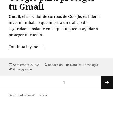
tu Gmail
Gmail
, el servidor de correos de
Google
, es líder a
nivel mundial, lo que implica un trabajo de
seguridad constante en el que tú puedes ayudar a
proteger tu cuenta.
Configura tu cuenta de Google para pro
Continua leyendo
Publicado
Autor
Categorías
Septiembre 8, 2021
Redacción
Dato Útil
,
Tecnología
el
Etiquetas
Gmail
,
google
Paginación
PÁGINA
1
de
entradas
Siguie
Gestionado con WordPress
página