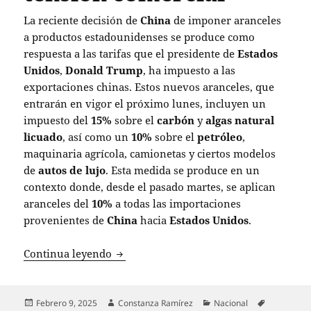
La reciente decisión de
China
de imponer aranceles
a productos estadounidenses se produce como
respuesta a las tarifas que el presidente de
Estados
Unidos
,
Donald Trump
, ha impuesto a las
exportaciones chinas. Estos nuevos aranceles, que
entrarán en vigor el próximo lunes, incluyen un
impuesto del
15%
sobre el
carbón
y
algas natural
licuado
, así como un
10%
sobre el
petróleo
,
maquinaria agrícola, camionetas y ciertos modelos
de
autos de lujo
. Esta medida se produce en un
contexto donde, desde el pasado martes, se aplican
aranceles del
10%
a todas las importaciones
provenientes de
China
hacia
Estados Unidos
.
China responde con nuevos aranceles a
Continua leyendo
Publicado
Autor
Categorías
Etiquetas
Febrero 9, 2025
Constanza Ramírez
Nacional