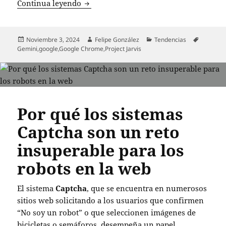
Google desarrolla Project Jarvis: un a
Continua leyendo
Publicado
Autor
Categorías
Etiqueta
Noviembre 3, 2024
Felipe González
Tendencias
el
Gemini
,
google
,
Google Chrome
,
Project Jarvis
Por qué los sistemas
Captcha son un reto
insuperable para los
robots en la web
El sistema
Captcha
, que se encuentra en numerosos
sitios web solicitando a los usuarios que confirmen
“No soy un robot” o que seleccionen imágenes de
bicicletas o semáforos, desempeña un papel