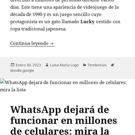
días. Este tiene una apariencia de videojuego de la
década de 1990 y es un juego sencillo cuyo
protagonista es un gato llamado
Lucky
vestido con
ropa tradicional japonesa.
Champion Island Games: El nuevo doodl
Continua leyendo
Publicado
Autor
Categorías
Etiquetas
Enero 30, 2023
Luisa María Lugo
Tendencias
el
doodle
,
google
WhatsApp dejará de
funcionar en millones
de celulares: mira la