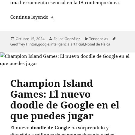
una herramienta esencial en la IA contemporánea.
Geoffrey Hinton, Nobel de Física, adviert
Continua leyendo
Publicado
Autor
Categorías
Etiquetas
Octubre 15, 2024
Felipe González
Tendencias
el
Geoffrey Hinton
,
google
,
inteligencia artificial
,
Nobel de Física
Champion Island
Games: El nuevo
doodle de Google en el
que puedes jugar
El nuevo
doodle de Google
ha sorprendido y
divertido a millones de personas durante varios