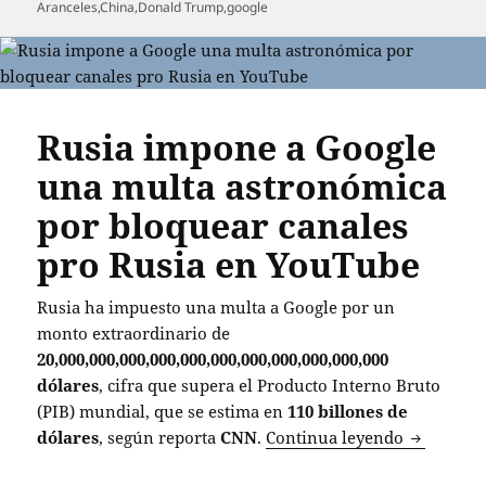
el
Aranceles
,
China
,
Donald Trump
,
google
Rusia impone a Google
una multa astronómica
por bloquear canales
pro Rusia en YouTube
Rusia ha impuesto una multa a Google por un
monto extraordinario de
20,000,000,000,000,000,000,000,000,000,000,000
dólares
, cifra que supera el Producto Interno Bruto
(PIB) mundial, que se estima en
110 billones de
Rusia imp
dólares
, según reporta
CNN
.
Continua leyendo