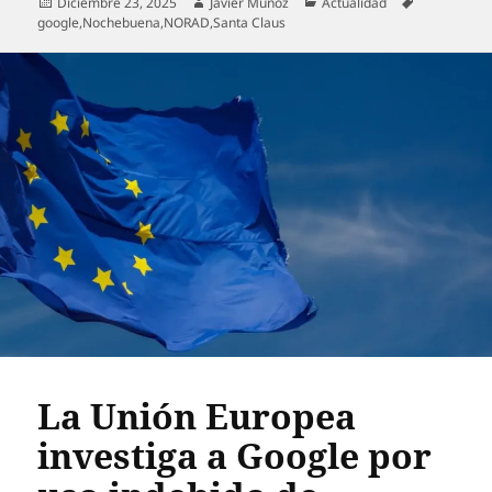
Publicado
Autor
Categorías
Etiquetas
Diciembre 23, 2025
Javier Muñoz
Actualidad
el
google
,
Nochebuena
,
NORAD
,
Santa Claus
La Unión Europea
investiga a Google por