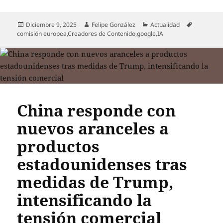
Publicado
Autor
Categorías
Etiquetas
Diciembre 9, 2025
Felipe González
Actualidad
el
comisión europea
,
Creadores de Contenido
,
google
,
IA
China responde con
nuevos aranceles a
productos
estadounidenses tras
medidas de Trump,
intensificando la
tensión comercial