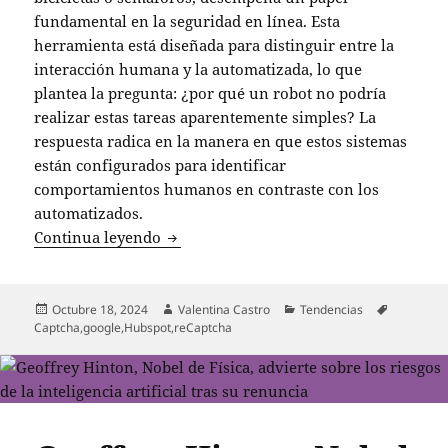
fundamental en la seguridad en línea. Esta
herramienta está diseñada para distinguir entre la
interacción humana y la automatizada, lo que
plantea la pregunta: ¿por qué un robot no podría
realizar estas tareas aparentemente simples? La
respuesta radica en la manera en que estos sistemas
están configurados para identificar
comportamientos humanos en contraste con los
automatizados.
Por qué los sistemas Captcha son un ret
Continua leyendo
Publicado
Autor
Categorías
Etiquetas
Octubre 18, 2024
Valentina Castro
Tendencias
el
Captcha
,
google
,
Hubspot
,
reCaptcha