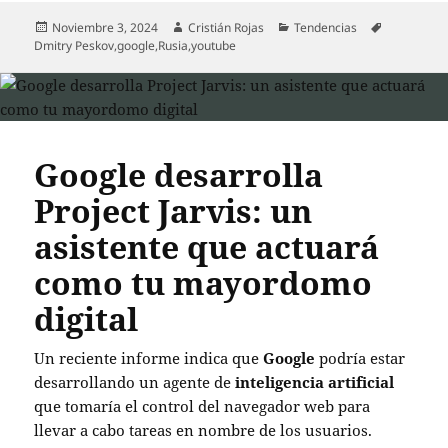
Publicado
Autor
Categorías
Etiquetas
Noviembre 3, 2024
Cristián Rojas
Tendencias
el
Dmitry Peskov
,
google
,
Rusia
,
youtube
Google desarrolla
Project Jarvis: un
asistente que actuará
como tu mayordomo
digital
Un reciente informe indica que
Google
podría estar
desarrollando un agente de
inteligencia artificial
que tomaría el control del navegador web para
llevar a cabo tareas en nombre de los usuarios.