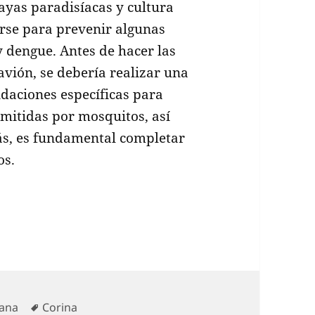
layas paradisíacas y cultura
rse para prevenir algunas
 dengue. Antes de hacer las
avión, se debería realizar una
daciones específicas para
mitidas por mosquitos, así
ás, es fundamental completar
os.
Cómo protegerse de enfermedades como dengue y fi
orías
Etiquetas
Sana
Corina