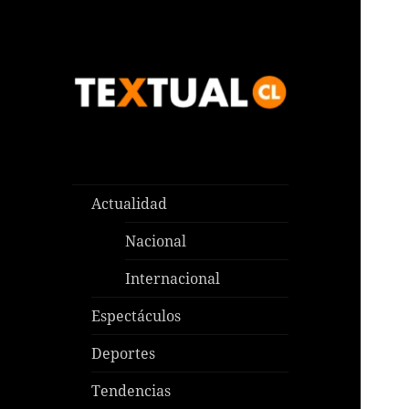
Las noticias que pasan aquí y
TEXTUAL
en todas partes
Actualidad
Nacional
Internacional
Espectáculos
Deportes
Tendencias