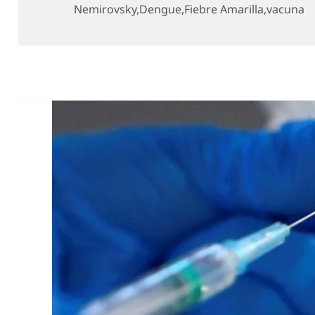
el
Nemirovsky
,
Dengue
,
Fiebre Amarilla
,
vacuna