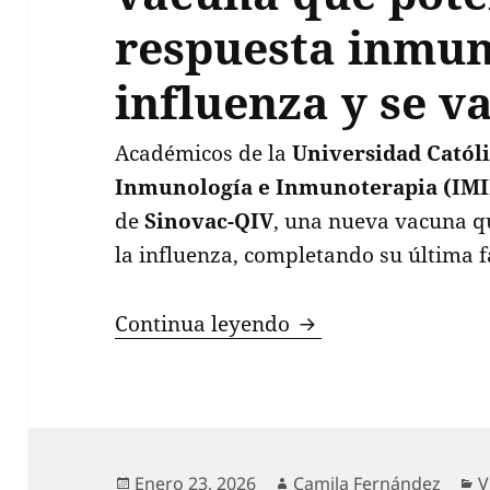
respuesta inmun
influenza y se va
Académicos de la
Universidad Catól
Inmunología e Inmunoterapia (IMI
de
Sinovac-QIV
, una nueva vacuna q
la influenza, completando su última 
Sinovac-QIV: la inn
Continua leyendo
Publicado
Autor
C
Enero 23, 2026
Camila Fernández
V