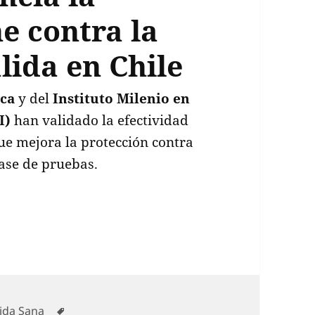
e contra la
lida en Chile
ica
y del
Instituto Milenio en
I)
han validado la efectividad
ue mejora la protección contra
fase de pruebas.
ovadora vacuna que potencia la respuesta inmune 
ategorías
Etiquetas
ida Sana