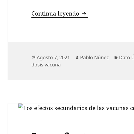
Tercera dosis ¿Qué
Continua leyendo
Publicado
Autor
Catego
Agosto 7, 2021
Pablo Núñez
Dato Ú
el
dosis
,
vacuna