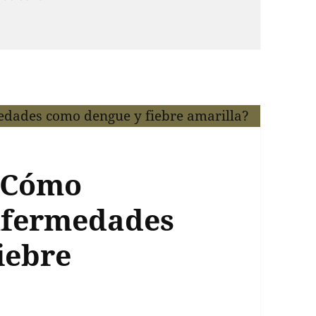
 ¿Cómo
nfermedades
iebre