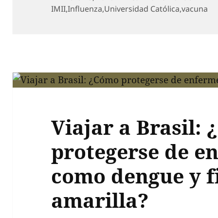
el
IMII
,
Influenza
,
Universidad Católica
,
vacuna
Viajar a Brasil:
protegerse de e
como dengue y f
amarilla?