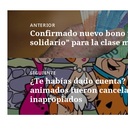
Navegación
de
ANTERIOR
Confirmado nuevo bono 
entradas
Entrada
solidario” para la clase 
anterior:
SIGUIENTE
¿Te habías dado cuenta? 
Entrada
animados fueron cancel
siguiente:
inapropiados