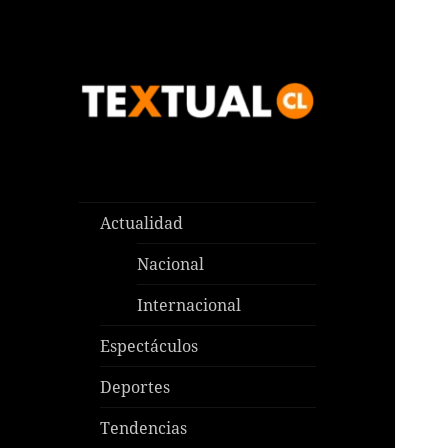
Las noticias que pasan aquí y
TEXTUAL
en todas partes
Actualidad
Nacional
Internacional
Espectáculos
Deportes
Tendencias