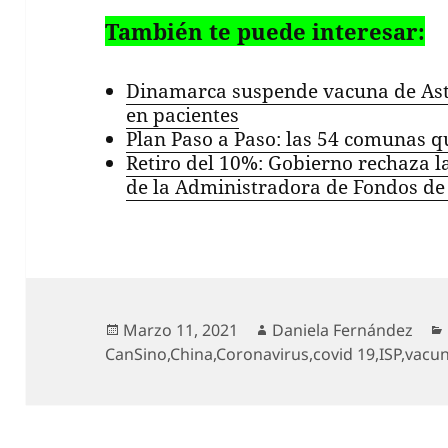
También te puede interesar:
Dinamarca suspende vacuna de Ast
en pacientes
Plan Paso a Paso: las 54 comunas q
Retiro del 10%: Gobierno rechaza la
de la Administradora de Fondos de
Publicado
Autor
Marzo 11, 2021
Daniela Fernández
el
CanSino
,
China
,
Coronavirus
,
covid 19
,
ISP
,
vacu