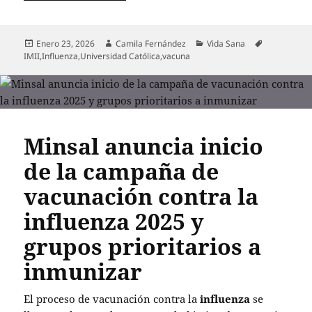
Publicado
Autor
Categorías
Etiquetas
Enero 23, 2026
Camila Fernández
Vida Sana
el
IMII
,
Influenza
,
Universidad Católica
,
vacuna
Minsal anuncia inicio
de la campaña de
vacunación contra la
influenza 2025 y
grupos prioritarios a
inmunizar
El proceso de vacunación contra la
influenza
se