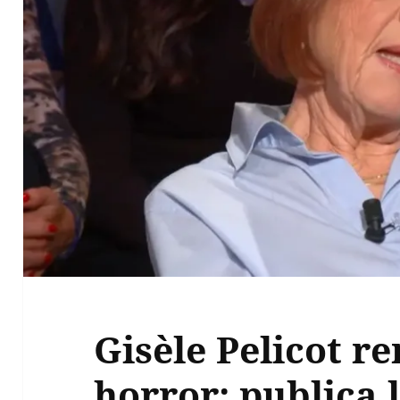
Gisèle Pelicot re
horror: publica 