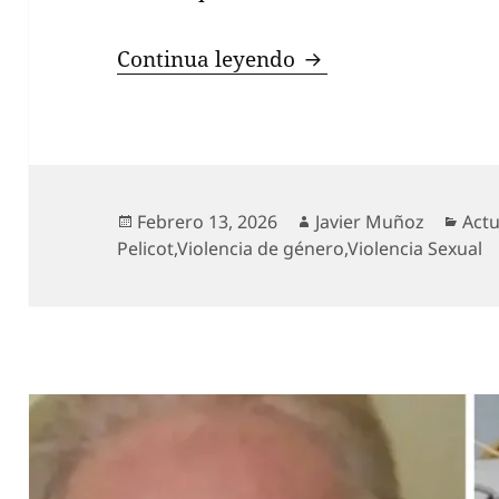
Gisèle Pelicot rena
Continua leyendo
Publicado
Autor
Cate
Febrero 13, 2026
Javier Muñoz
Actu
el
Pelicot
,
Violencia de género
,
Violencia Sexual