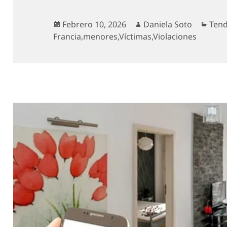
Publicado
Autor
Cate
Febrero 10, 2026
Daniela Soto
Tend
el
Francia
,
menores
,
Víctimas
,
Violaciones