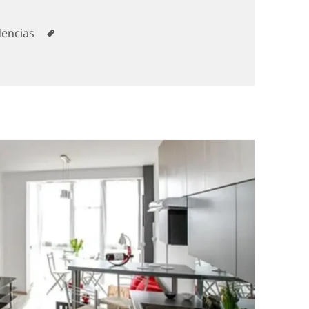
gorías
Etiquetas
encias