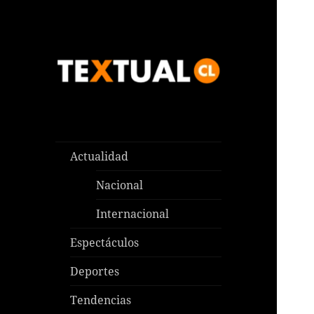
Las noticias que pasan aquí y
TEXTUAL
en todas partes
Actualidad
Nacional
Internacional
Espectáculos
Deportes
Tendencias