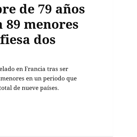
re de 79 años
 a 89 menores
nfiesa dos
lado en Francia tras ser
a menores en un periodo que
otal de nueve países.
e 79 años por violaciones a 89 menores en 9 país