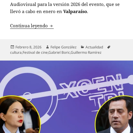
Audiovisual para la versión 2026 del evento, que se
llevó a cabo en enero en
Valparaíso
.
UDI exige renuncia de ministra Arredon
Continua leyendo
Publicado
Autor
Categorías
Etiquetas
Febrero 8, 2026
Felipe González
Actualidad
el
cultura
,
Festival de cine
,
Gabriel Boric
,
Guillermo Ramírez