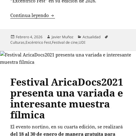
“Excéntrico Fest” en su edición de 2026.
Diputados UDI piden la renuncia de min
Continua leyendo
Publicado
Autor
Categorías
Etiquetas
Febrero 4, 2026
Javier Muñoz
Actualidad
el
Culturas
,
Excéntrico Fest
,
Festival de cine
,
UDI
Festival AricaDocs2021
presenta una variada e
interesante muestra
fílmica
El evento nortino, en su cuarta edición, se realizará
del 18 al 30 de enero de manera gratuita para