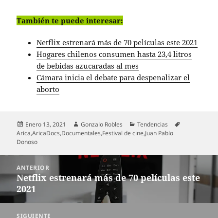
También te puede interesar:
Netflix estrenará más de 70 películas este 2021
Hogares chilenos consumen hasta 23,4 litros
de bebidas azucaradas al mes
Cámara inicia el debate para despenalizar el
aborto
Publicado
Autor
Categorías
Etiquetas
Enero 13, 2021
Gonzalo Robles
Tendencias
el
Arica
,
AricaDocs
,
Documentales
,
Festival de cine
,
Juan Pablo
Donoso
Navegación
ANTERIOR
de
Netflix estrenará más de 70 películas este
Entrada
entradas
2021
anterior:
SIGUIENTE