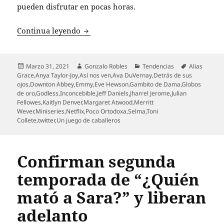
pueden disfrutar en pocas horas.
Netfilx recomienda 8 miniseries para 
Continua leyendo
Publicado
Autor
Categorías
Etiquetas
Marzo 31, 2021
Gonzalo Robles
Tendencias
Alias
el
Grace
,
Anya Taylor-Joy
,
Así nos ven
,
Ava DuVernay
,
Detrás de sus
ojos
,
Downton Abbey
,
Emmy
,
Eve Hewson
,
Gambito de Dama
,
Globos
de oro
,
Godless
,
Inconcebible
,
Jeff Daniels
,
Jharrel Jerome
,
Julian
Fellowes
,
Kaitlyn Denver
,
Margaret Atwood
,
Merritt
Wever
,
Miniseries
,
Netflix
,
Poco Ortodoxa
,
Selma
,
Toni
Collete
,
twitter
,
Un juego de caballeros
Confirman segunda
temporada de “¿Quién
mató a Sara?” y liberan
adelanto