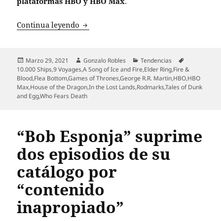
plataformas HBO y HBO Max
.
Autor de saga de “Game of Thrones” ac
Continua leyendo
Publicado
Autor
Categorías
Etiquetas
Marzo 29, 2021
Gonzalo Robles
Tendencias
el
10.000 Ships
,
9 Voyages
,
A Song of Ice and Fire
,
Elder Ring
,
Fire &
Blood
,
Flea Bottom
,
Games of Thrones
,
George R.R. Martin
,
HBO
,
HBO
Max
,
House of the Dragon
,
In the Lost Lands
,
Rodmarks
,
Tales of Dunk
and Egg
,
Who Fears Death
“Bob Esponja” suprime
dos episodios de su
catálogo por
“contenido
inapropiado”