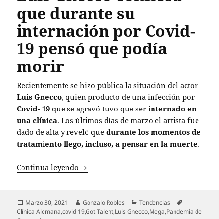
que durante su
internación por Covid-
19 pensó que podía
morir
Recientemente se hizo pública la situación del actor
Luis Gnecco
, quien producto de una infección por
Covid- 19
que se agravó tuvo que ser
internado en
una clínica
. Los últimos días de marzo el artista fue
dado de alta y reveló que
durante los momentos de
tratamiento llego, incluso, a pensar en la muerte
.
Luis Gnecco confiesa que durante su in
Continua leyendo
Publicado
Autor
Categorías
Etiquetas
Marzo 30, 2021
Gonzalo Robles
Tendencias
el
Clínica Alemana
,
covid 19
,
Got Talent
,
Luis Gnecco
,
Mega
,
Pandemia de