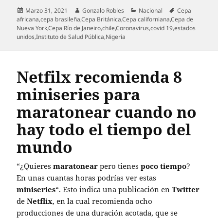
Publicado
Autor
Categorías
Etiquetas
Marzo 31, 2021
Gonzalo Robles
Nacional
Cepa
el
africana
,
cepa brasileña
,
Cepa Británica
,
Cepa californiana
,
Cepa de
Nueva York
,
Cepa Río de Janeiro
,
chile
,
Coronavirus
,
covid 19
,
estados
unidos
,
Instituto de Salud Pública
,
Nigeria
Netfilx recomienda 8
miniseries para
maratonear cuando no
hay todo el tiempo del
mundo
“¿Quieres
maratonear
pero tienes
poco tiempo
?
En unas cuantas horas podrías ver estas
miniseries
“. Esto indica una publicación en
Twitter
de
Netflix
, en la cual recomienda ocho
producciones de una duración acotada, que se