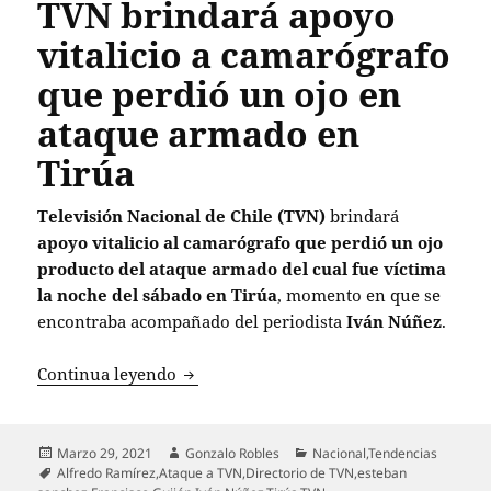
TVN brindará apoyo
vitalicio a camarógrafo
que perdió un ojo en
ataque armado en
Tirúa
Televisión Nacional de Chile (TVN)
brindará
apoyo vitalicio
al camarógrafo que perdió un ojo
producto del ataque armado del cual fue víctima
la noche del sábado en Tirúa
, momento en que se
encontraba acompañado del periodista
Iván Núñez
.
TVN brindará apoyo vitalicio a camaró
Continua leyendo
Publicado
Autor
Categorías
Marzo 29, 2021
Gonzalo Robles
Nacional
,
Tendencias
el
Etiquetas
Alfredo Ramírez
,
Ataque a TVN
,
Directorio de TVN
,
esteban