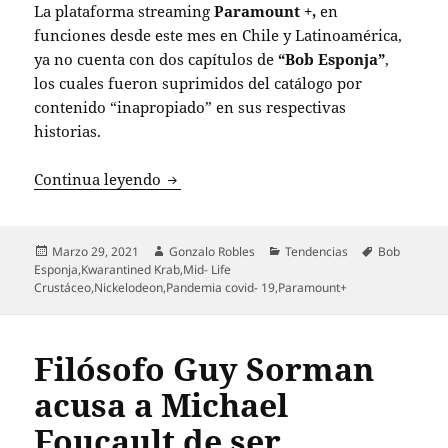
La plataforma streaming
Paramount +,
en
funciones desde este mes en Chile y Latinoamérica,
ya no cuenta con dos capítulos de
“Bob Esponja”
,
los cuales fueron suprimidos del catálogo por
contenido “inapropiado” en sus respectivas
historias.
“Bob Esponja” suprime dos episodios d
Continua leyendo
Publicado
Autor
Categorías
Etiquetas
Marzo 29, 2021
Gonzalo Robles
Tendencias
Bob
el
Esponja
,
Kwarantined Krab
,
Mid- Life
Crustáceo
,
Nickelodeon
,
Pandemia covid- 19
,
Paramount+
Filósofo Guy Sorman
acusa a Michael
Foucault de ser