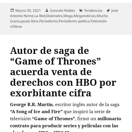
Publicado
Autor
Categorías
Etiquetas
Marzo 30, 2021
Gonzalo Robles
Tendencias
José
el
Antonio Neme
,
La Red
,
Matinales
,
Mega
,
Meganoticias
,
Mucho
Gusto
,
pauta libre
,
Periodismo
,
Periodismo político
,
Televisión
chilena
Autor de saga de
“Game of Thrones”
acuerda venta de
derechos con HBO por
exorbitante cifra
George R.R. Martin
, escritor inglés autor de la saga
“A Song of Ice and Fire”
que inspiró la serie de
televisión
“Game of Thrones”
, firmó un
millonario
contrato para producir series y películas con las