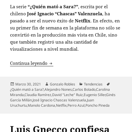
La serie
“¿Quién mató a Sara?”
, escrita por el
chileno
José Ignacio “Chascas” Valenzuela
, ha
pasado a ser el nuevo éxito de
Netflix
. En efecto, en
su primer fin de semana en la plataforma no sólo se
convirtió en la producción más vista en Chile, sino
que también registró una alta cantidad de
visualizaciones a nivel mundial.
Confirman segunda temporada de “¿Quié
Continua leyendo
Publicado
Autor
Categorías
Etiquetas
Marzo 30, 2021
Gonzalo Robles
Tendencias
el
¿Quién mató a Sara?
,
Alejandro Nones
,
Carlos Bolado
,
Carolina
Miranda
,
Claudia Ramírez
,
David "Leche" Ruiz
,
Eugenio Siller
,
Ginés
García Millán
,
José Ignacio Chascas Valenzuela
,
Juan
Uruchurtu
,
Manolo Cardona
,
Netflix
,
Perro Azul
,
Poncho Pineda
Luis Gnecco confiesa