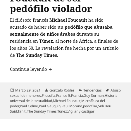
pedófilo violador
El filósofo francés
Michael Foucault
ha sido
acusado de haber sido un
pedófilo que abusaba
sexualmente de niños árabes
durante su
residencia en
Túnez
, al norte de África, a finales de
los años 60. La revelación fue hecha por un artículo
de
The Sunday Times
.
Filósofo Guy Sorman acusa a Michael Fo
Continua leyendo
Publicado
Autor
Categorías
Etiquetas
Marzo 29, 2021
Gonzalo Robles
Tendencias
Abuso
el
sexual de menores
,
Filosofía
,
France 5
,
Francia
,
Guy Sorman
,
Historia
universal de la sexualidad
,
Michael Foucault
,
Microfísica del
poder
,
Paul Celine
,
Paul Gauguin
,
Paul Morand
,
pedofilia
,
Sidi Bou
Said
,
Tahití
,
The Sunday Times
,
Túnez
,
Vigilar y castigar