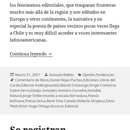
los fenómenos editoriales, que traspasan fronteras
mucho más allá de la región y son editados en
Europa y otros continentes, la narrativa y en
especial la poesía de países vecinos pocas veces llega
a Chile y es muy difícil acceder a voces interesantes
latinoamericanas.
“Nervadura”, de Roberto Oropeza: Versos
Continua leyendo
Publicado
Autor
Categorías
Marzo 31, 2021
Gonzalo Robles
Opinión
,
Tendencias
el
Etiquetas
Comentario de libros
,
Daniel Rojas Pachas
,
Ediciones Libros del
Cardo
,
Editorial Andesgraund
,
Editorial Cinosargo
,
Fergie Contreras
Salem
,
Ferro
,
Gladys González
,
Homero Carvalho
,
Invisible
Natural
,
Jorge Teillier
,
mundo a escala
,
Nervadura
,
Poesía
boliviana
,
Poesía lárica
,
René Silva Catalán
,
Roberto Oropeza
,
Silvia
Plath
,
Víctor Hugo Ortega
,
Vísceras Editorial
Se registran