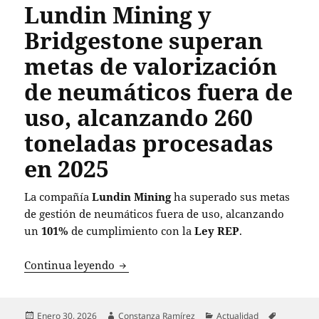
Lundin Mining y
Bridgestone superan
metas de valorización
de neumáticos fuera de
uso, alcanzando 260
toneladas procesadas
en 2025
La compañía
Lundin Mining
ha superado sus metas
de gestión de neumáticos fuera de uso, alcanzando
un
101%
de cumplimiento con la
Ley REP
.
Lundin Mining y Bridgestone superan m
Continua leyendo
Publicado
Autor
Categorías
Etiquetas
Enero 30, 2026
Constanza Ramírez
Actualidad