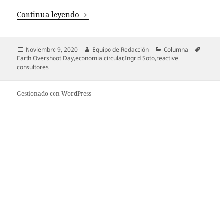
Sostenibilidad, Economía Circular y Gé
Continua leyendo
Publicado
Autor
Categorías
Etique
Noviembre 9, 2020
Equipo de Redacción
Columna
el
Earth Overshoot Day
,
economia circular
,
Ingrid Soto
,
reactive
consultores
Gestionado con WordPress