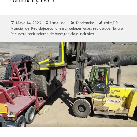
A través de su programa Natura Recuper
Continua leyendo
Publicado
Autor
Categorías
Etiquetas
Mayo 14, 2026
Irma Leal
Tendencias
chile
,
Día
el
Mundial del Reciclaje
,
economia circular
,
envases reciclados
,
Natura
Recupera
,
recicladores de base
,
reciclaje inclusivo