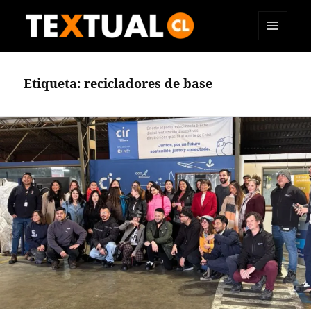
MENÚ
TEXTUAL
Y
WIDGETS
Etiqueta:
recicladores de base