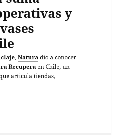
operativas y
nvases
ile
iclaje
,
Natura
dio a conocer
ra Recupera
en Chile, un
ue articula tiendas,
grama Natura Recupera suma recicladores, coopera