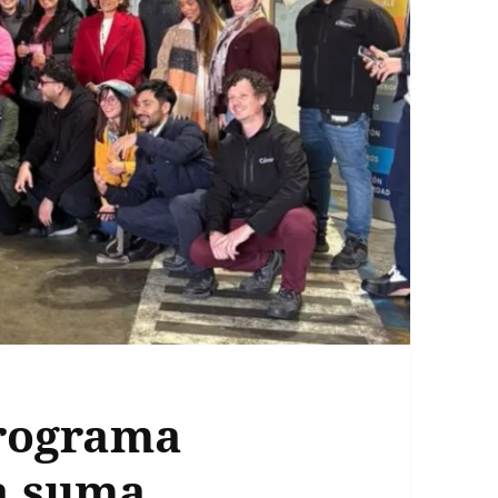
programa
a suma