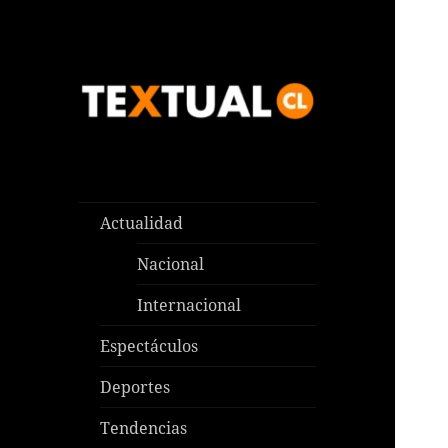
Las noticias que pasan aquí y
TEXTUAL
en todas partes
Actualidad
Nacional
Internacional
Espectáculos
Deportes
Tendencias