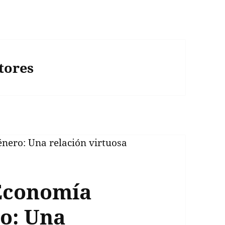
tores
 Economía
ro: Una