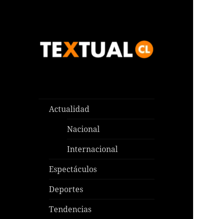
Las noticias que pasan aquí y
TEXTUAL
en todas partes
Actualidad
Nacional
Internacional
Espectáculos
Deportes
Tendencias