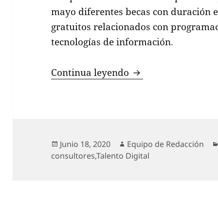
mayo diferentes becas con duración e
gratuitos relacionados con programac
tecnologías de información.
La importancia del t
Continua leyendo
Publicado
Autor
Junio 18, 2020
Equipo de Redacción
el
consultores
,
Talento Digital