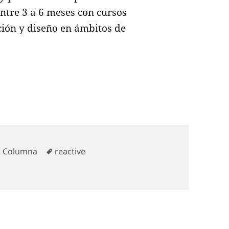
ntre 3 a 6 meses con cursos
ión y diseño en ámbitos de
alento digital y su impacto frente a la crisis sani
Categorías
Etiquetas
Columna
reactive