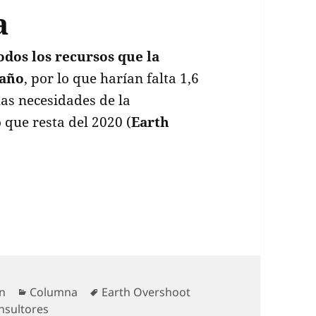
a
odos los recursos que la
 año
, por lo que harían falta 1,6
las necesidades de la
 que resta del 2020 (
Earth
nomía Circular y Género: Una relación virtuosa
Categorías
Etiquetas
ón
Columna
Earth Overshoot
onsultores