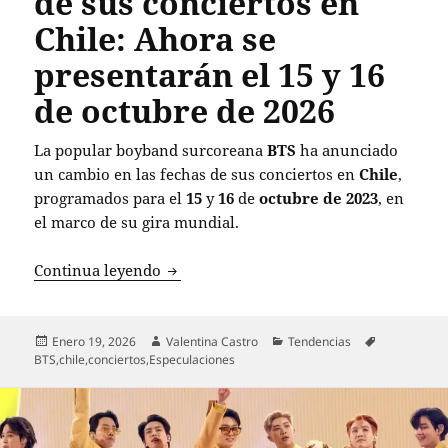
de sus conciertos en
Chile: Ahora se
presentarán el 15 y 16
de octubre de 2026
La popular boyband surcoreana
BTS
ha anunciado
un cambio en las fechas de sus conciertos en
Chile
,
programados para el
15
y
16
de
octubre de 2023
, en
el marco de su gira mundial.
BTS cambia las fechas de sus conciertos
Continua leyendo
Publicado
Autor
Categorías
Etiquetas
Enero 19, 2026
Valentina Castro
Tendencias
el
BTS
,
chile
,
conciertos
,
Especulaciones