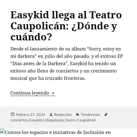
Easykid llega al Teatro
Caupolicán: ¿Dónde y
cuándo?
Desde el lanzamiento de su álbum “Sorry, estoy en
mi darkera” en julio del año pasado, y el exitoso EP
“Días antes de la Darkera”, Easykid ha tenido un
exitoso año lleno de conciertos y un crecimiento
musical que ha cruzado fronteras.
Easykid llega al Teatro Caupolicán: ¿D
Continua leyendo
Publicado
Autor
Categorías
Etiquetas
Febrero 27, 2024
Redacción
Tendencias
el
conciertos
,
Easykid
,
Lollapalooza
,
Teatro Caupolicán