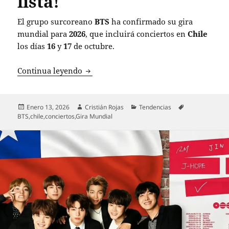
lista!
El grupo surcoreano
BTS
ha confirmado su gira
mundial para
2026
, que incluirá conciertos en
Chile
los días
16
y
17
de octubre.
BTS anuncia su esperado regreso a Chile
Continua leyendo
Publicado
Autor
Categorías
Etiquetas
Enero 13, 2026
Cristián Rojas
Tendencias
el
BTS
,
chile
,
conciertos
,
Gira Mundial