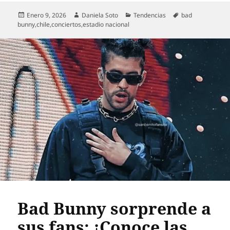
Publicado
Autor
Categorías
Etiquetas
Enero 9, 2026
Daniela Soto
Tendencias
bad
el
bunny
,
chile
,
conciertos
,
estadio nacional
Bad Bunny sorprende a
sus fans: ¡Conoce las