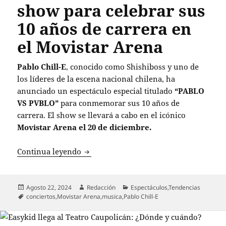
show para celebrar sus
10 años de carrera en
el Movistar Arena
Pablo Chill-E
, conocido como Shishiboss y uno de
los líderes de la escena nacional chilena, ha
anunciado un espectáculo especial titulado
“PABLO
VS PVBLO”
para conmemorar sus 10 años de
carrera. El show se llevará a cabo en el icónico
Movistar Arena el 20 de diciembre.
Pablo Chill-E anuncia show para celebr
Continua leyendo
Publicado
Autor
Categorías
Agosto 22, 2024
Redacción
Espectáculos
,
Tendencias
el
Etiquetas
conciertos
,
Movistar Arena
,
musica
,
Pablo Chill-E