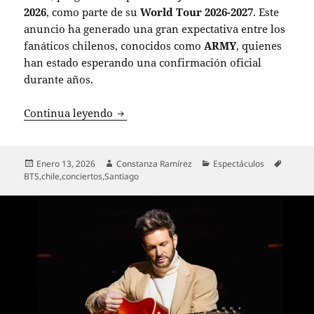
2026
, como parte de su
World Tour 2026-2027
. Este
anuncio ha generado una gran expectativa entre los
fanáticos chilenos, conocidos como
ARMY
, quienes
han estado esperando una confirmación oficial
durante años.
BTS anuncia su esperado regreso a Chile
Continua leyendo
Publicado
Autor
Categorías
Etiquet
Enero 13, 2026
Constanza Ramírez
Espectáculos
el
BTS
,
chile
,
conciertos
,
Santiago