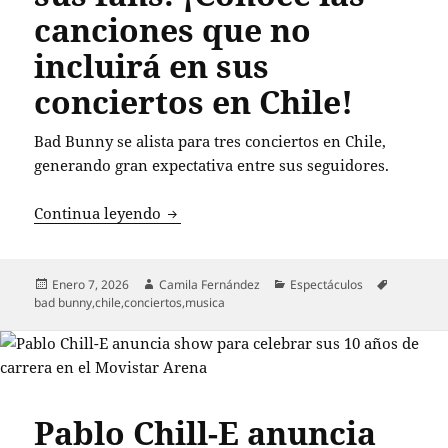
canciones que no
incluirá en sus
conciertos en Chile!
Bad Bunny se alista para tres conciertos en Chile,
generando gran expectativa entre sus seguidores.
Bad Bunny sorprende a sus fans: ¡Conoc
Continua leyendo
Publicado
Autor
Categorías
Etiquetas
Enero 7, 2026
Camila Fernández
Espectáculos
el
bad bunny
,
chile
,
conciertos
,
musica
Pablo Chill-E anuncia