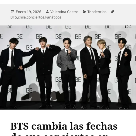
Publicado
Autor
Categorías
Etiquetas
Enero 19, 2026
Valentina Castro
Tendencias
el
BTS
,
chile
,
conciertos
,
Fanáticos
BTS cambia las fechas