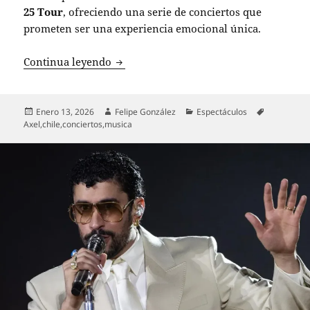
25 Tour
, ofreciendo una serie de conciertos que
prometen ser una experiencia emocional única.
Axel regresa a Chile con su 25 Tour: cu
Continua leyendo
Publicado
Autor
Categorías
Etiquetas
Enero 13, 2026
Felipe González
Espectáculos
el
Axel
,
chile
,
conciertos
,
musica