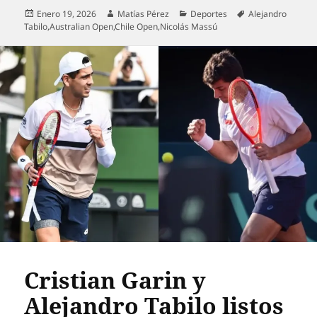
Publicado
Autor
Categorías
Etiquetas
Enero 19, 2026
Matías Pérez
Deportes
Alejandro
el
Tabilo
,
Australian Open
,
Chile Open
,
Nicolás Massú
Cristian Garin y
Alejandro Tabilo listos