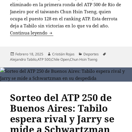
eliminado en la primera ronda del ATP 500 de Río de
Janeiro por el taiwanés Chun Hsin Tseng, quien
ocupa el puesto 128 en el ranking ATP. Esta derrota
deja a Tabilo sin victorias en lo que va del año.
Alejandro Tabilo sufre otra derrota y se
Continua leyendo
Publicado
Autor
Categorías
Etiquetas
Febrero 18, 2025
Cristián Rojas
Deportes
el
Alejandro Tabilo
,
ATP 500
,
Chile Open
,
Chun Hsin Tseng
Sorteo del ATP 250 de
Buenos Aires: Tabilo
espera rival y Jarry se
mide a Schwartzman