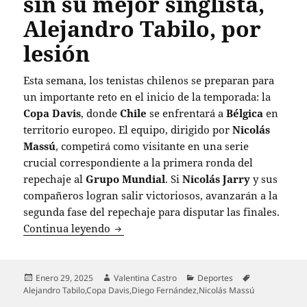
sin su mejor singlista,
Alejandro Tabilo, por
lesión
Esta semana, los tenistas chilenos se preparan para
un importante reto en el inicio de la temporada: la
Copa Davis
, donde
Chile
se enfrentará a
Bélgica
en
territorio europeo. El equipo, dirigido por
Nicolás
Massú
, competirá como visitante en una serie
crucial correspondiente a la primera ronda del
repechaje al
Grupo Mundial
. Si
Nicolás Jarry
y sus
compañeros logran salir victoriosos, avanzarán a la
segunda fase del repechaje para disputar las finales.
Chile se enfrenta a Bélgica en Copa Davi
Continua leyendo
Publicado
Autor
Categorías
Etiquetas
Enero 29, 2025
Valentina Castro
Deportes
el
Alejandro Tabilo
,
Copa Davis
,
Diego Fernández
,
Nicolás Massú