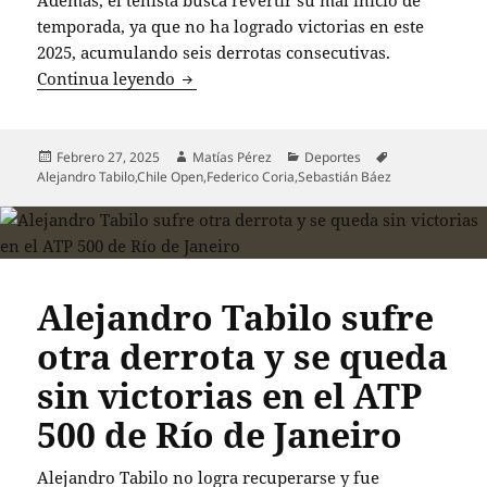
Además, el tenista busca revertir su mal inicio de
temporada, ya que no ha logrado victorias en este
2025, acumulando seis derrotas consecutivas.
Alejandro Tabilo, única esperanza chil
Continua leyendo
Publicado
Autor
Categorías
Etiquetas
Febrero 27, 2025
Matías Pérez
Deportes
el
Alejandro Tabilo
,
Chile Open
,
Federico Coria
,
Sebastián Báez
Alejandro Tabilo sufre
otra derrota y se queda
sin victorias en el ATP
500 de Río de Janeiro
Alejandro Tabilo no logra recuperarse y fue