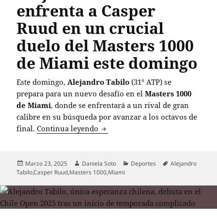
enfrenta a Casper
Ruud en un crucial
duelo del Masters 1000
de Miami este domingo
Este domingo,
Alejandro Tabilo
(31° ATP) se
prepara para un nuevo desafío en el
Masters 1000
de Miami
, donde se enfrentará a un rival de gran
calibre en su búsqueda por avanzar a los octavos de
Alejandro Tabilo se enfrenta a C
final.
Continua leyendo
Publicado
Autor
Categorías
Etiquetas
Marzo 23, 2025
Daniela Soto
Deportes
Alejandro
el
Tabilo
,
Casper Ruud
,
Masters 1000
,
Miami