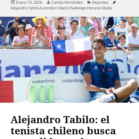
Publicado
Autor
Categorías
Etiquetas
Enero 19, 2026
Camila Fernández
Deportes
el
Alejandro Tabilo
,
Australian Open
,
Challenger
,
Horacio Matta
Alejandro Tabilo: el
tenista chileno busca