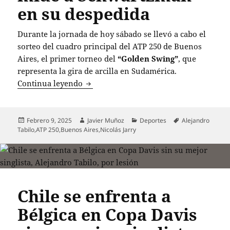
en su despedida
Durante la jornada de hoy sábado se llevó a cabo el
sorteo del cuadro principal del ATP 250 de Buenos
Aires, el primer torneo del
“Golden Swing”
, que
representa la gira de arcilla en Sudamérica.
Sorteo del ATP 250 de Buenos Aires: Ta
Continua leyendo
Publicado
Autor
Categorías
Etiquetas
Febrero 9, 2025
Javier Muñoz
Deportes
Alejandro
el
Tabilo
,
ATP 250
,
Buenos Aires
,
Nicolás Jarry
Chile se enfrenta a
Bélgica en Copa Davis