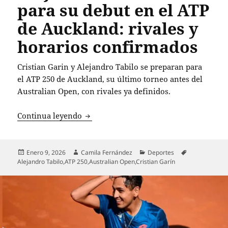
para su debut en el ATP
de Auckland: rivales y
horarios confirmados
Cristian Garin y Alejandro Tabilo se preparan para
el ATP 250 de Auckland, su último torneo antes del
Australian Open, con rivales ya definidos.
Cristian Garin y Alejandro Tabilo listo
Continua leyendo
Publicado
Autor
Categorías
Etiquetas
Enero 9, 2026
Camila Fernández
Deportes
el
Alejandro Tabilo
,
ATP 250
,
Australian Open
,
Cristian Garín