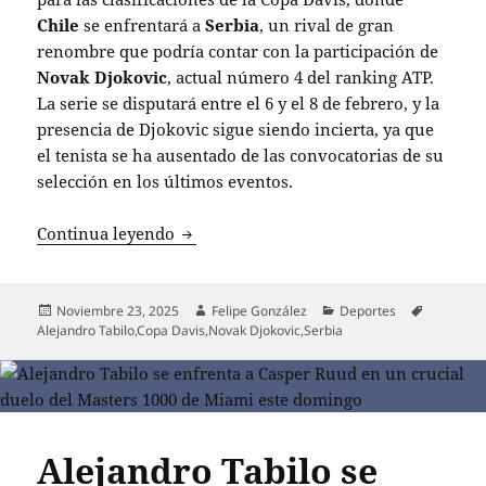
Chile
se enfrentará a
Serbia
, un rival de gran
renombre que podría contar con la participación de
Novak Djokovic
, actual número 4 del ranking ATP.
La serie se disputará entre el 6 y el 8 de febrero, y la
presencia de Djokovic sigue siendo incierta, ya que
el tenista se ha ausentado de las convocatorias de su
selección en los últimos eventos.
¡Chile se mide ante Serbia en la Copa D
Continua leyendo
Publicado
Autor
Categorías
Etiquetas
Noviembre 23, 2025
Felipe González
Deportes
el
Alejandro Tabilo
,
Copa Davis
,
Novak Djokovic
,
Serbia
Alejandro Tabilo se