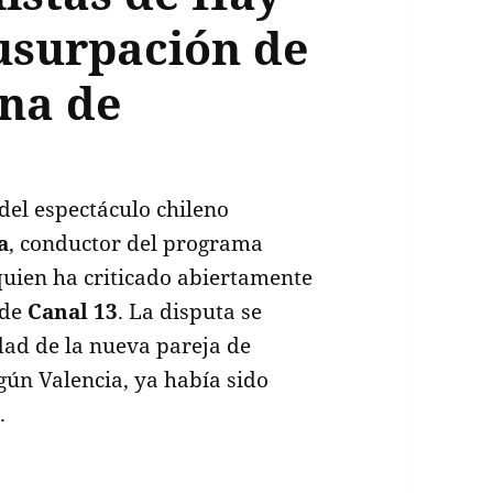
 usurpación de
ona de
el espectáculo chileno
a
, conductor del programa
quien ha criticado abiertamente
 de
Canal 13
. La disputa se
idad de la nueva pareja de
egún Valencia, ya había sido
.
cia falta de ética en panelistas de Hay que decir