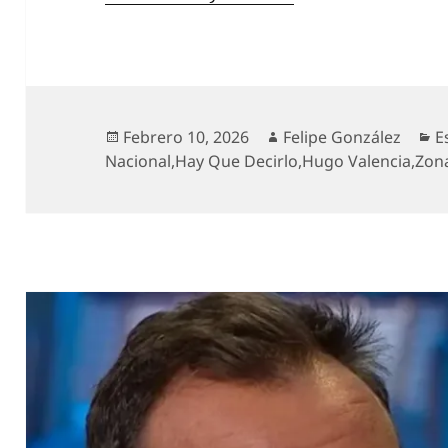
Publicado
Autor
C
Febrero 10, 2026
Felipe González
E
el
Nacional
,
Hay Que Decirlo
,
Hugo Valencia
,
Zona