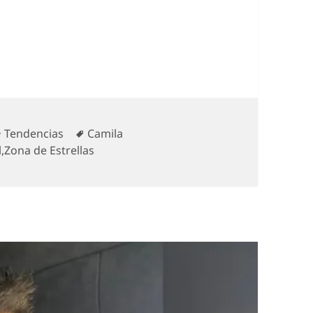
 se distancia de Adriana Barrientos tras tensa l
Categorías
Etiquetas
Tendencias
Camila
l
,
Zona de Estrellas