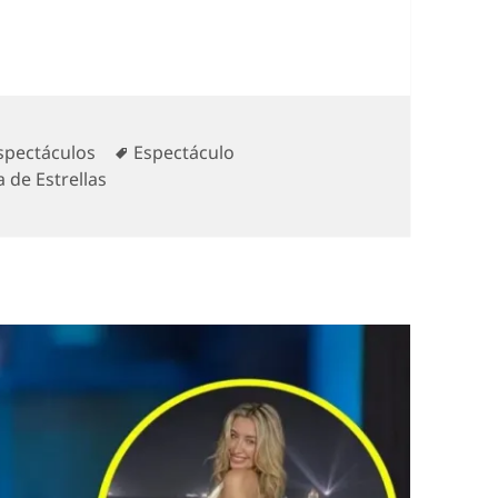
ategorías
Etiquetas
spectáculos
Espectáculo
 de Estrellas