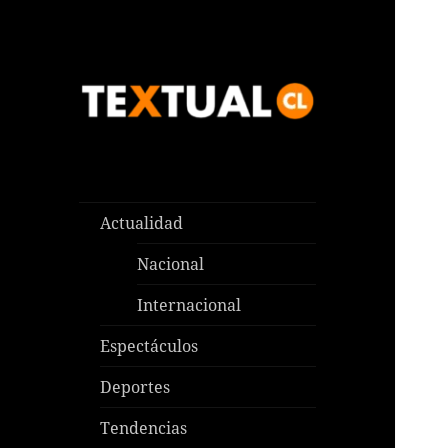
Las noticias que pasan aquí y
TEXTUAL
en todas partes
Actualidad
Nacional
Internacional
Espectáculos
Deportes
Tendencias