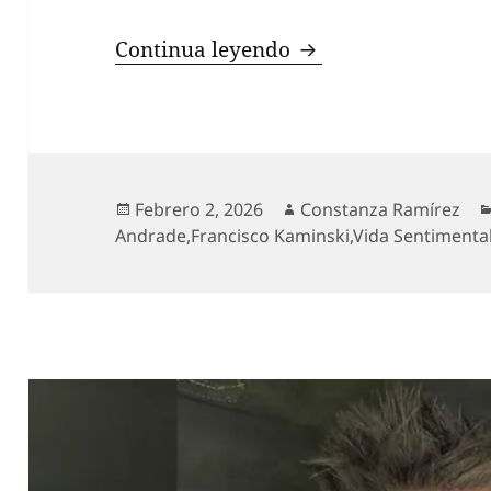
Francisco Kaminski
Continua leyendo
Publicado
Autor
Febrero 2, 2026
Constanza Ramírez
el
Andrade
,
Francisco Kaminski
,
Vida Sentimenta