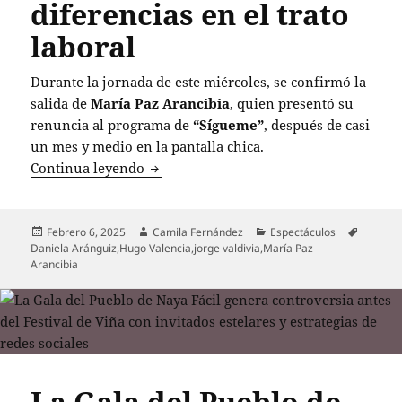
diferencias en el trato
laboral
Durante la jornada de este miércoles, se confirmó la
salida de
María Paz Arancibia
, quien presentó su
renuncia al programa de
“Sígueme”
, después de casi
un mes y medio en la pantalla chica.
María Paz Arancibia renuncia a “Sígueme
Continua leyendo
Publicado
Autor
Categorías
Etiquet
Febrero 6, 2025
Camila Fernández
Espectáculos
el
Daniela Aránguiz
,
Hugo Valencia
,
jorge valdivia
,
María Paz
Arancibia
La Gala del Pueblo de