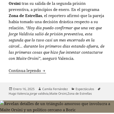
Orsini
tras su salida de la segunda prisión
preventiva, a principios de enero. En el programa
Zona de Estrellas
, el reportero afirmó que la pareja
había tomado una decisión drástica respecto a su
relación.
“Hoy día puedo confirmar que una vez que
Jorge Valdivia salió de prisión preventiva, esta
segunda que lo tuvo casi un mes encerrado en la
cárcel… durante los primeros días estando afuera, de
las primeras cosas que hizo fue intentar contactarse
con Maite Orsini”
, aseguró Valencia.
Jorge Valdivia intenta contactar a Maite
Continua leyendo
Publicado
Autor
Categorías
Etiqueta
Enero 16, 2025
Camila Fernández
Espectáculos
el
Hugo Valencia
,
jorge valdivia
,
Maite Orsini
,
Zona de Estrellas