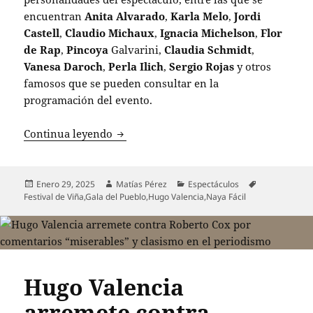
encuentran
Anita Alvarado
,
Karla Melo
,
Jordi
Castell
,
Claudio Michaux
,
Ignacia Michelson
,
Flor
de Rap
,
Pincoya
Galvarini,
Claudia Schmidt
,
Vanesa Daroch
,
Perla Ilich
,
Sergio Rojas
y otros
famosos que se pueden consultar en la
programación del evento.
La Gala del Pueblo de Naya Fácil genera 
Continua leyendo
Publicado
Autor
Categorías
Etiquetas
Enero 29, 2025
Matías Pérez
Espectáculos
el
Festival de Viña
,
Gala del Pueblo
,
Hugo Valencia
,
Naya Fácil
Hugo Valencia
arremete contra