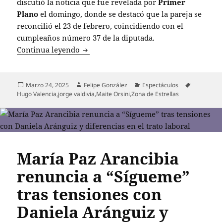
discutió la noticia que fue revelada por
Primer
Plano
el domingo, donde se destacó que la pareja se
reconcilió el 23 de febrero, coincidiendo con el
cumpleaños número 37 de la diputada.
Jorge Valdivia y Maite Orsini: ¿Reconci
Continua leyendo
Publicado
Autor
Categorías
Etiquetas
Marzo 24, 2025
Felipe González
Espectáculos
el
Hugo Valencia
,
jorge valdivia
,
Maite Orsini
,
Zona de Estrellas
María Paz Arancibia
renuncia a “Sígueme”
tras tensiones con
Daniela Aránguiz y