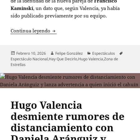
de la identidad de la nueva pareja de
Francisco
Kaminski
, un dato que, según Valencia, ya había
sido publicado previamente por su equipo.
Hugo Valencia denuncia falta de ética e
Continua leyendo
Publicado
Autor
Categorías
Etiqueta
Febrero 10, 2026
Felipe González
Espectáculos
el
Espectáculo Nacional
,
Hay Que Decirlo
,
Hugo Valencia
,
Zona de
Estrellas
Hugo Valencia
desmiente rumores de
distanciamiento con
Daniela Aránguiz y