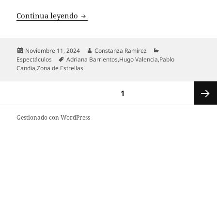
Adriana Barrientos revela secretos de la
Continua leyendo
Publicado
Autor
Categorías
Noviembre 11, 2024
Constanza Ramírez
el
Etiquetas
Espectáculos
Adriana Barrientos
,
Hugo Valencia
,
Pablo
Candia
,
Zona de Estrellas
Paginación
PÁGINA
1
de
entradas
Siguie
Gestionado con WordPress
página