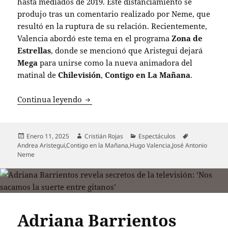
hasta mediados de 2019. Este distanciamiento se
produjo tras un comentario realizado por Neme, que
resultó en la ruptura de su relación. Recientemente,
Valencia abordó este tema en el programa
Zona de
Estrellas
, donde se mencionó que Aristegui dejará
Mega
para unirse como la nueva animadora del
matinal de
Chilevisión
,
Contigo en La Mañana
.
Reavivan la polémica entre José Antoni
Continua leyendo
Publicado
Autor
Categorías
Etiquetas
Enero 11, 2025
Cristián Rojas
Espectáculos
el
Andrea Aristegui
,
Contigo en la Mañana
,
Hugo Valencia
,
José Antonio
Neme
Adriana Barrientos