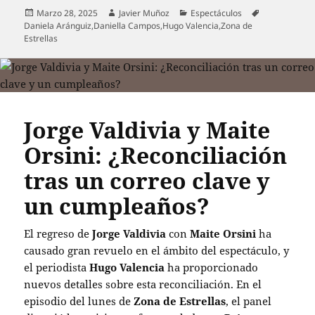
Publicado
Autor
Categorías
Etiquetas
Marzo 28, 2025
Javier Muñoz
Espectáculos
el
Daniela Aránguiz
,
Daniella Campos
,
Hugo Valencia
,
Zona de
Estrellas
Jorge Valdivia y Maite
Orsini: ¿Reconciliación
tras un correo clave y
un cumpleaños?
El regreso de
Jorge Valdivia
con
Maite Orsini
ha
causado gran revuelo en el ámbito del espectáculo, y
el periodista
Hugo Valencia
ha proporcionado
nuevos detalles sobre esta reconciliación. En el
episodio del lunes de
Zona de Estrellas
, el panel