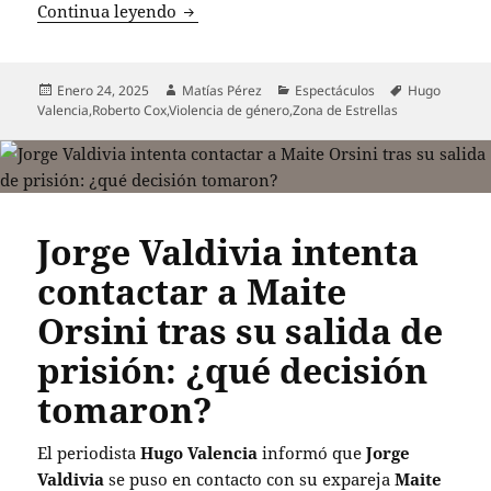
Hugo Valencia arremete contra Roberto
Continua leyendo
Publicado
Autor
Categorías
Etiquetas
Enero 24, 2025
Matías Pérez
Espectáculos
Hugo
el
Valencia
,
Roberto Cox
,
Violencia de género
,
Zona de Estrellas
Jorge Valdivia intenta
contactar a Maite
Orsini tras su salida de
prisión: ¿qué decisión
tomaron?
El periodista
Hugo Valencia
informó que
Jorge
Valdivia
se puso en contacto con su expareja
Maite