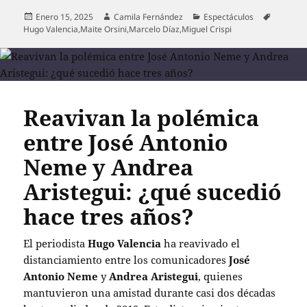
Publicado
Autor
Categorías
Etiqueta
Enero 15, 2025
Camila Fernández
Espectáculos
el
Hugo Valencia
,
Maite Orsini
,
Marcelo Díaz
,
Miguel Crispi
Reavivan la polémica
entre José Antonio
Neme y Andrea
Aristegui: ¿qué sucedió
hace tres años?
El periodista
Hugo Valencia
ha reavivado el
distanciamiento entre los comunicadores
José
Antonio Neme
y
Andrea Aristegui
, quienes
mantuvieron una amistad durante casi dos décadas