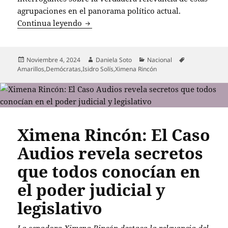
agrupaciones en el panorama político actual.
Demócratas y Amarillos: ¿protagonistas
Continua leyendo
Publicado
Autor
Categorías
Etiquetas
Noviembre 4, 2024
Daniela Soto
Nacional
el
Amarillos
,
Demócratas
,
Isidro Solís
,
Ximena Rincón
Ximena Rincón: El Caso
Audios revela secretos
que todos conocían en
el poder judicial y
legislativo