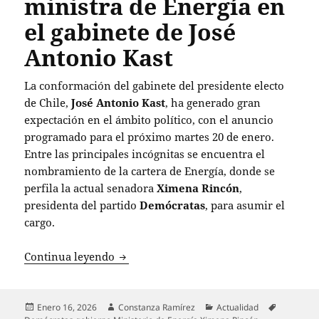
ministra de Energía en
el gabinete de José
Antonio Kast
La conformación del gabinete del presidente electo
de Chile,
José Antonio Kast
, ha generado gran
expectación en el ámbito político, con el anuncio
programado para el próximo martes 20 de enero.
Entre las principales incógnitas se encuentra el
nombramiento de la cartera de Energía, donde se
perfila la actual senadora
Ximena Rincón
,
presidenta del partido
Demócratas
, para asumir el
cargo.
Ximena Rincón, ex Concertación, se per
Continua leyendo
Publicado
Autor
Categorías
Etiquetas
Enero 16, 2026
Constanza Ramírez
Actualidad