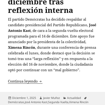
diciembre tras
reflexión interna
El partido Demócratas ha decidido respaldar al
candidato presidencial del Partido Republicano,
José
Antonio Kast
, de cara a la segunda vuelta electoral
programada para el 14 de diciembre. Este apoyo fue
anunciado por la presidenta de la colectividad,
Ximena Rincón
, durante una conferencia de prensa
celebrada el lunes, donde destacó que la decisión se
tomó tras una “larga reflexión” y en respuesta a la
elección del 16 de noviembre, donde la ciudadanía
optó por continuar con un “mal gobierno”.
Demócratas respaldan a José Antonio Kas
Continua leyendo
Publicado
Autor
Categorías
Etiquetas
Diciembre 1, 2025
Javier Muñoz
Actualidad
el
Demócratas
,
José Antonio Kast
,
Segunda Vuelta
,
Ximena Rincón