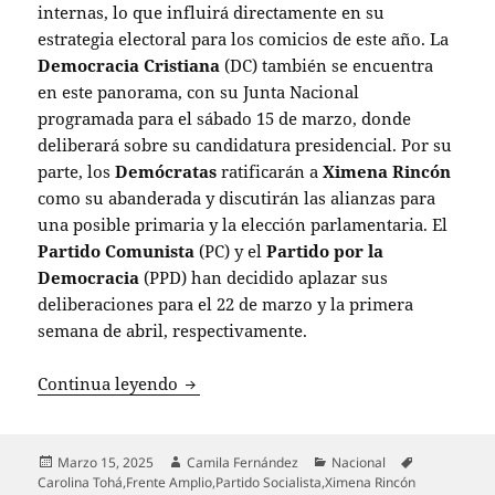
internas, lo que influirá directamente en su
estrategia electoral para los comicios de este año. La
Democracia Cristiana
(DC) también se encuentra
en este panorama, con su Junta Nacional
programada para el sábado 15 de marzo, donde
deliberará sobre su candidatura presidencial. Por su
parte, los
Demócratas
ratificarán a
Ximena Rincón
como su abanderada y discutirán las alianzas para
una posible primaria y la elección parlamentaria. El
Partido Comunista
(PC) y el
Partido por la
Democracia
(PPD) han decidido aplazar sus
deliberaciones para el 22 de marzo y la primera
semana de abril, respectivamente.
Definiciones clave en el oficialismo: F
Continua leyendo
Publicado
Autor
Categorías
Etiquetas
Marzo 15, 2025
Camila Fernández
Nacional
el
Carolina Tohá
,
Frente Amplio
,
Partido Socialista
,
Ximena Rincón