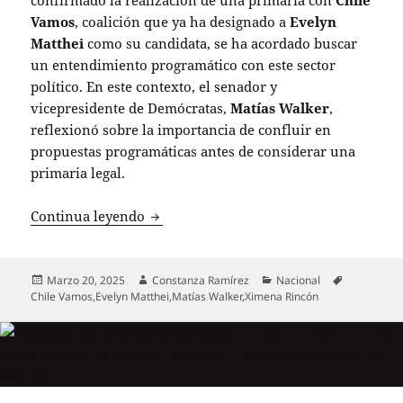
Vamos
, coalición que ya ha designado a
Evelyn
Matthei
como su candidata, se ha acordado buscar
un entendimiento programático con este sector
político. En este contexto, el senador y
vicepresidente de Demócratas,
Matías Walker
,
reflexionó sobre la importancia de confluir en
propuestas programáticas antes de considerar una
primaria legal.
Demócratas elige a Ximena Rincón como
Continua leyendo
Publicado
Autor
Categorías
Etiquetas
Marzo 20, 2025
Constanza Ramírez
Nacional
el
Chile Vamos
,
Evelyn Matthei
,
Matías Walker
,
Ximena Rincón