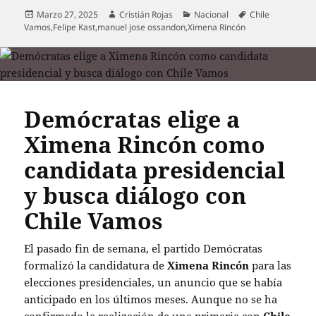
Publicado
Autor
Categorías
Etiquetas
Marzo 27, 2025
Cristián Rojas
Nacional
Chile
el
Vamos
,
Felipe Kast
,
manuel jose ossandon
,
Ximena Rincón
Demócratas elige a
Ximena Rincón como
candidata presidencial
y busca diálogo con
Chile Vamos
El pasado fin de semana, el partido Demócratas
formalizó la candidatura de
Ximena Rincón
para las
elecciones presidenciales, un anuncio que se había
anticipado en los últimos meses. Aunque no se ha
confirmado la realización de una primaria con
Chile