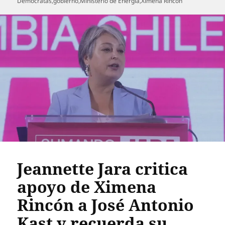
el
Demócratas
,
gobierno
,
Ministerio de Energía
,
Ximena Rincón
Jeannette Jara critica
apoyo de Ximena
Rincón a José Antonio
Kast y recuerda su