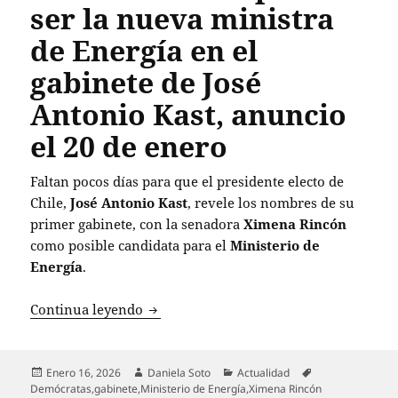
ser la nueva ministra
de Energía en el
gabinete de José
Antonio Kast, anuncio
el 20 de enero
Faltan pocos días para que el presidente electo de
Chile,
José Antonio Kast
, revele los nombres de su
primer gabinete, con la senadora
Ximena Rincón
como posible candidata para el
Ministerio de
Energía
.
Ximena Rincón podría ser la nueva mini
Continua leyendo
Publicado
Autor
Categorías
Etiquetas
Enero 16, 2026
Daniela Soto
Actualidad
el
Demócratas
,
gabinete
,
Ministerio de Energía
,
Ximena Rincón