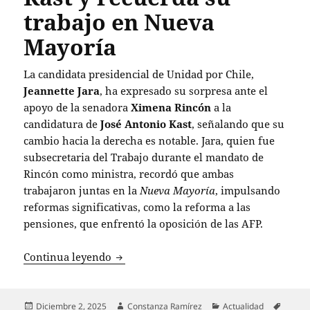
trabajo en Nueva
Mayoría
La candidata presidencial de Unidad por Chile,
Jeannette Jara
, ha expresado su sorpresa ante el
apoyo de la senadora
Ximena Rincón
a la
candidatura de
José Antonio Kast
, señalando que su
cambio hacia la derecha es notable. Jara, quien fue
subsecretaria del Trabajo durante el mandato de
Rincón como ministra, recordó que ambas
trabajaron juntas en la
Nueva Mayoría
, impulsando
reformas significativas, como la reforma a las
pensiones, que enfrentó la oposición de las AFP.
Jeannette Jara critica apoyo de Ximena
Continua leyendo
Publicado
Autor
Categorías
Etique
Diciembre 2, 2025
Constanza Ramírez
Actualidad