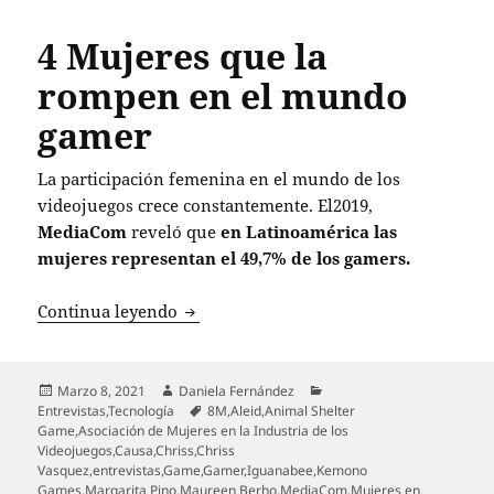
4 Mujeres que la
rompen en el mundo
gamer
La participación femenina en el mundo de los
videojuegos crece constantemente. El2019,
MediaCom
reveló que
en Latinoamérica las
mujeres representan el 49,7% de los gamers.
4 Mujeres que la rompen en el mundo
Continua leyendo
Publicado
Autor
Categorías
Marzo 8, 2021
Daniela Fernández
el
Etiquetas
Entrevistas
,
Tecnología
8M
,
Aleid
,
Animal Shelter
Game
,
Asociación de Mujeres en la Industria de los
Videojuegos
,
Causa
,
Chriss
,
Chriss
Vasquez
,
entrevistas
,
Game
,
Gamer
,
Iguanabee
,
Kemono
Games
,
Margarita Pino
,
Maureen Berho
,
MediaCom
,
Mujeres en