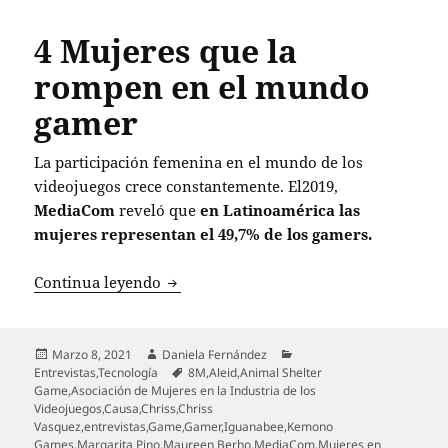
4 Mujeres que la
rompen en el mundo
gamer
La participación femenina en el mundo de los
videojuegos crece constantemente. El2019,
MediaCom
reveló que
en Latinoamérica las
mujeres representan el 49,7% de los gamers.
4 Mujeres que la rompen en el mundo
Continua leyendo
Publicado
Autor
Categorías
Marzo 8, 2021
Daniela Fernández
el
Etiquetas
Entrevistas
,
Tecnología
8M
,
Aleid
,
Animal Shelter
Game
,
Asociación de Mujeres en la Industria de los
Videojuegos
,
Causa
,
Chriss
,
Chriss
Vasquez
,
entrevistas
,
Game
,
Gamer
,
Iguanabee
,
Kemono
Games
,
Margarita Pino
,
Maureen Berho
,
MediaCom
,
Mujeres en