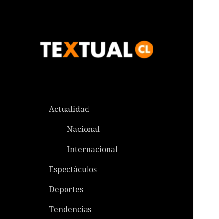
Las noticias que pasan aquí y
TEXTUAL
en todas partes
Actualidad
Nacional
Internacional
Espectáculos
Deportes
Tendencias