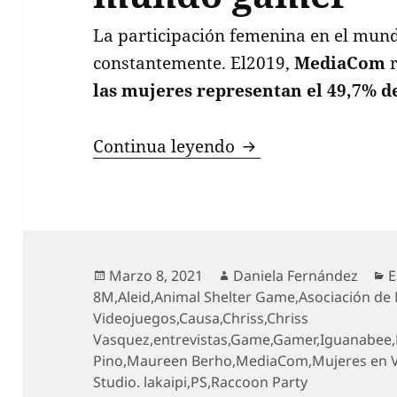
La participación femenina en el mund
constantemente. El2019,
MediaCom
las mujeres representan el 49,7% d
4 Mujeres que la 
Continua leyendo
Publicado
Autor
C
Marzo 8, 2021
Daniela Fernández
E
el
8M
,
Aleid
,
Animal Shelter Game
,
Asociación de 
Videojuegos
,
Causa
,
Chriss
,
Chriss
Vasquez
,
entrevistas
,
Game
,
Gamer
,
Iguanabee
,
Pino
,
Maureen Berho
,
MediaCom
,
Mujeres en 
Studio. lakaipi
,
PS
,
Raccoon Party