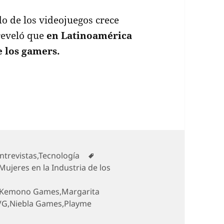
o de los videojuegos crece
reveló que
en Latinoamérica
e los gamers.
rompen en el mundo gamer
ategorías
Etiquetas
ntrevistas
,
Tecnología
Mujeres en la Industria de los
Kemono Games
,
Margarita
VG
,
Niebla Games
,
Playme