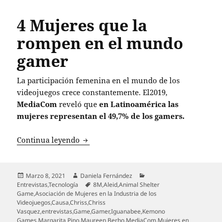
4 Mujeres que la
rompen en el mundo
gamer
La participación femenina en el mundo de los
videojuegos crece constantemente. El2019,
MediaCom
reveló que
en Latinoamérica las
mujeres representan el 49,7% de los gamers.
4 Mujeres que la rompen en el mundo
Continua leyendo
Publicado
Autor
Categorías
Marzo 8, 2021
Daniela Fernández
el
Etiquetas
Entrevistas
,
Tecnología
8M
,
Aleid
,
Animal Shelter
Game
,
Asociación de Mujeres en la Industria de los
Videojuegos
,
Causa
,
Chriss
,
Chriss
Vasquez
,
entrevistas
,
Game
,
Gamer
,
Iguanabee
,
Kemono
Games
,
Margarita Pino
,
Maureen Berho
,
MediaCom
,
Mujeres en