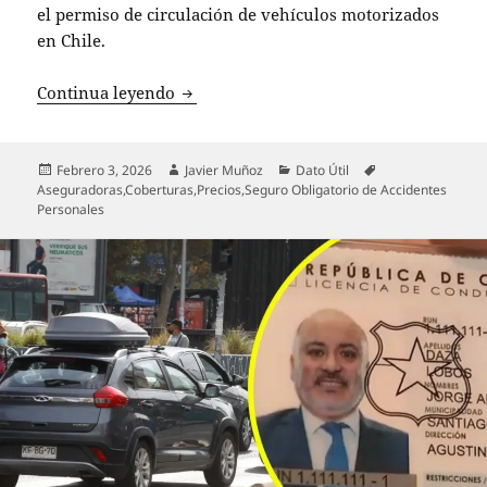
el permiso de circulación de vehículos motorizados
en Chile.
SOAP 2026: Ahorra hasta un 40% compara
Continua leyendo
Publicado
Autor
Categorías
Etiquetas
Febrero 3, 2026
Javier Muñoz
Dato Útil
el
Aseguradoras
,
Coberturas
,
Precios
,
Seguro Obligatorio de Accidentes
Personales