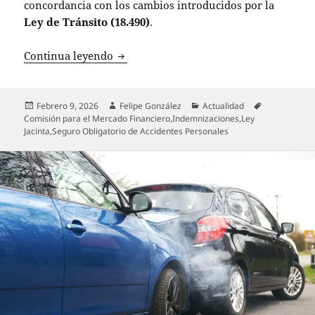
concordancia con los cambios introducidos por la
Ley de Tránsito (18.490)
.
CMF actualiza pólizas del SOAP tras la
Continua leyendo
Publicado
Autor
Categorías
Etiquetas
Febrero 9, 2026
Felipe González
Actualidad
el
Comisión para el Mercado Financiero
,
Indemnizaciones
,
Ley
Jacinta
,
Seguro Obligatorio de Accidentes Personales