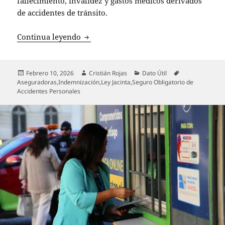
fallecimiento, invalidez y gastos médicos derivados
de accidentes de tránsito.
SOAP 2026: Todo lo que necesitas saber
Continua leyendo
Publicado
Autor
Categorías
Etiquetas
Febrero 10, 2026
Cristián Rojas
Dato Útil
el
Aseguradoras
,
Indemnización
,
Ley Jacinta
,
Seguro Obligatorio de
Accidentes Personales