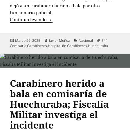
dejó a un carabinero herido a bala por otro
funcionario policial.
Confuso incidente en comisaría de Huec
Continua leyendo
Publicado
Autor
Categorías
Etiquetas
Marzo 29, 2025
Javier Muñoz
Nacional
54°
el
Comisaría
,
Carabineros
,
Hospital de Carabineros
,
Huechuraba
Carabinero herido a
bala en comisaría de
Huechuraba; Fiscalía
Militar investiga el
incidente