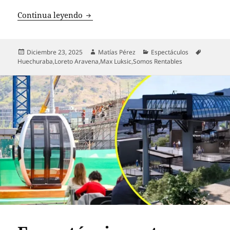
Max Luksic revela cómo su apellido im
Continua leyendo
Publicado
Autor
Categorías
Etiqueta
Diciembre 23, 2025
Matías Pérez
Espectáculos
el
Huechuraba
,
Loreto Aravena
,
Max Luksic
,
Somos Rentables