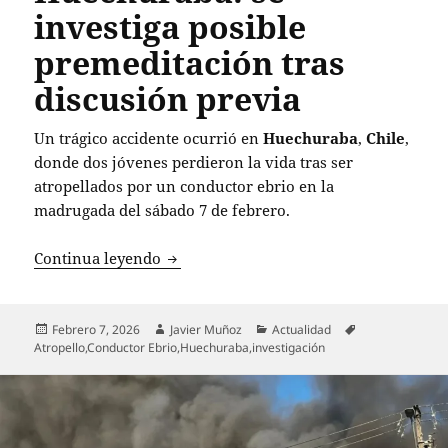
investiga posible
premeditación tras
discusión previa
Un trágico accidente ocurrió en
Huechuraba
,
Chile
,
donde dos jóvenes perdieron la vida tras ser
atropellados por un conductor ebrio en la
madrugada del sábado 7 de febrero.
Conductor ebrio atropella y mata a dos
Continua leyendo
Publicado
Autor
Categorías
Etiquetas
Febrero 7, 2026
Javier Muñoz
Actualidad
el
Atropello
,
Conductor Ebrio
,
Huechuraba
,
investigación