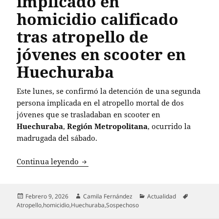
implicado en
homicidio calificado
tras atropello de
jóvenes en scooter en
Huechuraba
Este lunes, se confirmó la detención de una segunda
persona implicada en el atropello mortal de dos
jóvenes que se trasladaban en scooter en
Huechuraba
,
Región Metropolitana
, ocurrido la
madrugada del sábado.
Detienen a segundo implicado en homici
Continua leyendo
Publicado
Autor
Categorías
Etiquetas
Febrero 9, 2026
Camila Fernández
Actualidad
el
Atropello
,
homicidio
,
Huechuraba
,
Sospechoso