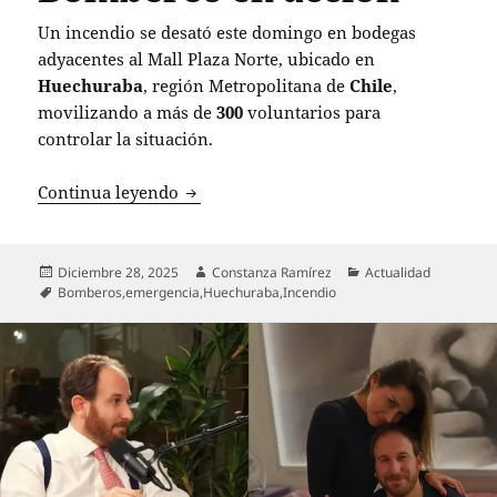
Un incendio se desató este domingo en bodegas
adyacentes al Mall Plaza Norte, ubicado en
Huechuraba
, región Metropolitana de
Chile
,
movilizando a más de
300
voluntarios para
controlar la situación.
Incendio de gran magnitud en bodegas c
Continua leyendo
Publicado
Autor
Categorías
Diciembre 28, 2025
Constanza Ramírez
Actualidad
el
Etiquetas
Bomberos
,
emergencia
,
Huechuraba
,
Incendio