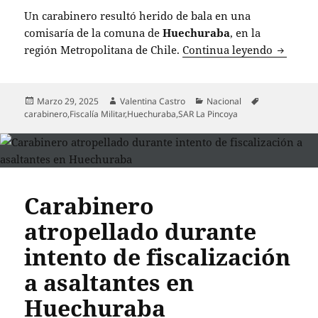
Un carabinero resultó herido de bala en una
comisaría de la comuna de
Huechuraba
, en la
Carabine
región Metropolitana de Chile.
Continua leyendo
Publicado
Autor
Categorías
Etiquetas
Marzo 29, 2025
Valentina Castro
Nacional
el
carabinero
,
Fiscalía Militar
,
Huechuraba
,
SAR La Pincoya
Carabinero
atropellado durante
intento de fiscalización
a asaltantes en
Huechuraba