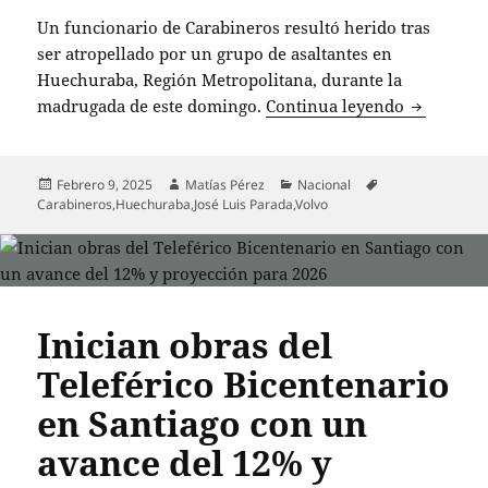
Un funcionario de Carabineros resultó herido tras
ser atropellado por un grupo de asaltantes en
Huechuraba, Región Metropolitana, durante la
Carabinero
madrugada de este domingo.
Continua leyendo
Publicado
Autor
Categorías
Etiquetas
Febrero 9, 2025
Matías Pérez
Nacional
el
Carabineros
,
Huechuraba
,
José Luis Parada
,
Volvo
Inician obras del
Teleférico Bicentenario
en Santiago con un
avance del 12% y