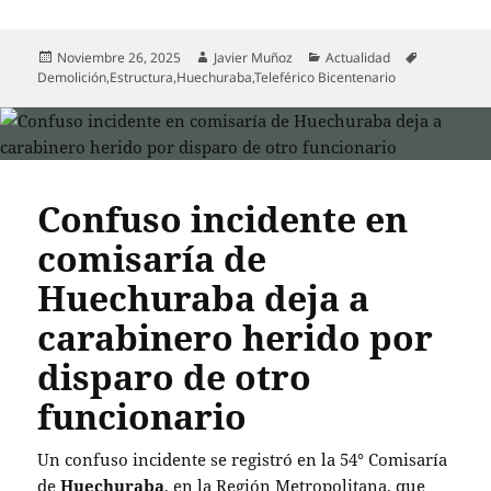
Publicado
Autor
Categorías
Etiquetas
Noviembre 26, 2025
Javier Muñoz
Actualidad
el
Demolición
,
Estructura
,
Huechuraba
,
Teleférico Bicentenario
Confuso incidente en
comisaría de
Huechuraba deja a
carabinero herido por
disparo de otro
funcionario
Un confuso incidente se registró en la 54° Comisaría
de
Huechuraba
, en la Región Metropolitana, que