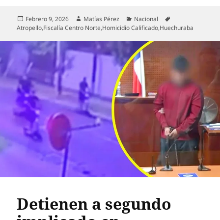
Publicado
Autor
Categorías
Etiquetas
Febrero 9, 2026
Matías Pérez
Nacional
el
Atropello
,
Fiscalía Centro Norte
,
Homicidio Calificado
,
Huechuraba
Detienen a segundo