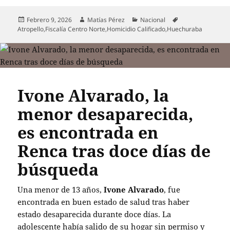
Publicado
Autor
Categorías
Etiquetas
Febrero 9, 2026
Matías Pérez
Nacional
el
Atropello
,
Fiscalía Centro Norte
,
Homicidio Calificado
,
Huechuraba
Ivone Alvarado, la
menor desaparecida,
es encontrada en
Renca tras doce días de
búsqueda
Una menor de 13 años,
Ivone Alvarado
, fue
encontrada en buen estado de salud tras haber
estado desaparecida durante doce días. La
adolescente había salido de su hogar sin permiso y