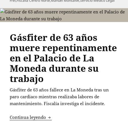
el
Frei
,
Fiscalía Centro Norte
,
Manuel Monsalve
,
Servicio Médico Legal
Gásfiter de 63 años
muere repentinamente
en el Palacio de La
Moneda durante su
trabajo
Gásfiter de 63 años fallece en La Moneda tras un
paro cardiaco mientras realizaba labores de
mantenimiento. Fiscalía investiga el incidente.
Gásfiter de 63 años muere repentinamen
Continua leyendo