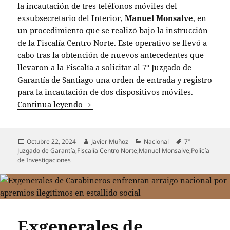
la incautación de tres teléfonos móviles del
exsubsecretario del Interior,
Manuel Monsalve
, en
un procedimiento que se realizó bajo la instrucción
de la Fiscalía Centro Norte. Este operativo se llevó a
cabo tras la obtención de nuevos antecedentes que
llevaron a la Fiscalía a solicitar al 7° Juzgado de
Garantía de Santiago una orden de entrada y registro
para la incautación de dos dispositivos móviles.
Incautan tres celulares de Manuel Monsa
Continua leyendo
Publicado
Autor
Categorías
Etiquetas
Octubre 22, 2024
Javier Muñoz
Nacional
7°
el
Juzgado de Garantía
,
Fiscalía Centro Norte
,
Manuel Monsalve
,
Policía
de Investigaciones
Exgenerales de