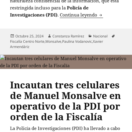
naturaleza confidencial de la información, que está
restringida incluso para la
Policía de
Desvinculan a f
Investigaciones (PDI)
.
Continua leyendo
Publicado
Autor
Categorías
Etiquetas
Octubre 25, 2024
Constanza Ramírez
Nacional
el
Fiscalía Centro Norte
,
Monsalve
,
Paulina Vodanovic
,
Xavier
Armendáriz
Incautan tres celulares
de Manuel Monsalve en
operativo de la PDI por
orden de la Fiscalía
La Policía de Investigaciones (PDI) ha llevado a cabo