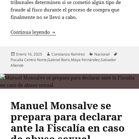
tribunales determinen si se cometió algún tipo de
fraude al fisco durante el proceso de compra que
finalmente no se llevó a cabo.
Fiscalía inicia investigación penal por 
Continua leyendo
Publicado
Autor
Categorías
Etiquetas
Enero 16, 2025
Constanza Ramírez
Nacional
el
Fiscalía Centro Norte
,
Gabriel Boric
,
Maya Fernández
,
Salvador
Allende
Manuel Monsalve se
prepara para declarar
ante la Fiscalía en caso
de abuso sexual