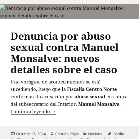
Denuncia por abuso
sexual contra Manuel
Monsalve: nuevos
detalles sobre el caso
Una vorágine de acontecimientos se está
sucediendo, luego que la
Fiscalía Centro Norte
confirmara la acusación por
abuso sexual
en contra
del subsecretario del Interior,
Manuel Monsalve
.
Denuncia por abuso sexual contra Manu
Continua leyendo
Publicado
Autor
Categorías
Etiquetas
Octubre 17, 2024
Cristián Rojas
Nacional
Cecilia