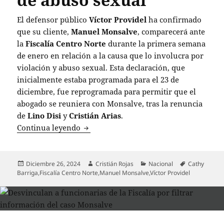
El defensor público
Víctor Providel
ha confirmado
que su cliente,
Manuel Monsalve
, comparecerá ante
la
Fiscalía Centro Norte
durante la primera semana
de enero en relación a la causa que lo involucra por
violación y abuso sexual. Esta declaración, que
inicialmente estaba programada para el 23 de
diciembre, fue reprogramada para permitir que el
abogado se reuniera con Monsalve, tras la renuncia
de
Lino Disi
y
Cristián Arias
.
Manuel Monsalve se prepara para declar
Continua leyendo
Publicado
Autor
Categorías
Etiquetas
Diciembre 26, 2024
Cristián Rojas
Nacional
Cathy
el
Barriga
,
Fiscalía Centro Norte
,
Manuel Monsalve
,
Víctor Providel