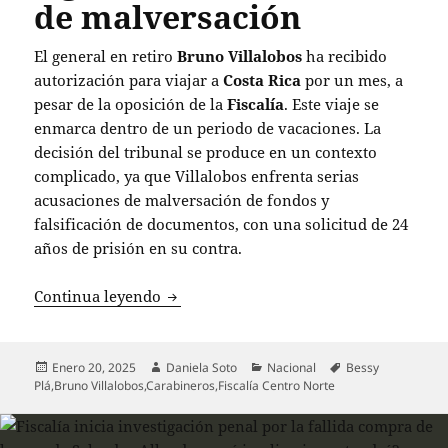
de malversación
El general en retiro
Bruno Villalobos
ha recibido
autorización para viajar a
Costa Rica
por un mes, a
pesar de la oposición de la
Fiscalía
. Este viaje se
enmarca dentro de un periodo de vacaciones. La
decisión del tribunal se produce en un contexto
complicado, ya que Villalobos enfrenta serias
acusaciones de malversación de fondos y
falsificación de documentos, con una solicitud de 24
años de prisión en su contra.
General en retiro Bruno Villalobos obt
Continua leyendo
Publicado
Autor
Categorías
Etiquetas
Enero 20, 2025
Daniela Soto
Nacional
Bessy
el
Plá
,
Bruno Villalobos
,
Carabineros
,
Fiscalía Centro Norte