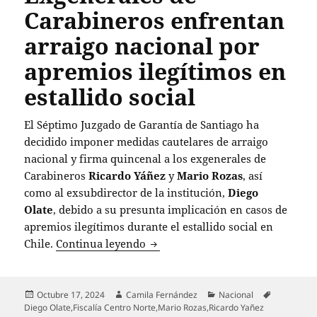
Carabineros enfrentan
arraigo nacional por
apremios ilegítimos en
estallido social
El Séptimo Juzgado de Garantía de Santiago ha
decidido imponer medidas cautelares de arraigo
nacional y firma quincenal a los exgenerales de
Carabineros
Ricardo Yáñez
y
Mario Rozas
, así
como al exsubdirector de la institución,
Diego
Olate
, debido a su presunta implicación en casos de
apremios ilegítimos durante el estallido social en
Exgenerales de Carabineros enfre
Chile.
Continua leyendo
Publicado
Autor
Categorías
Etiquetas
Octubre 17, 2024
Camila Fernández
Nacional
el
Diego Olate
,
Fiscalía Centro Norte
,
Mario Rozas
,
Ricardo Yañez