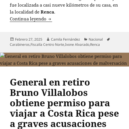
fue localizada a casi nueve kilómetros de su casa, en
la localidad de
Renca
.
Ivone Alvarado, la menor desaparecida,
Continua leyendo
Publicado
Autor
Categorías
Etiquetas
Febrero 27, 2025
Camila Fernández
Nacional
el
Carabineros
,
Fiscalía Centro Norte
,
Ivone Alvarado
,
Renca
General en retiro
Bruno Villalobos
obtiene permiso para
viajar a Costa Rica pese
a graves acusaciones