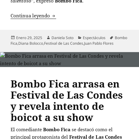
talentoso”
, expresó
Bombo Fica
.
Bombo Fica reflexiona sobre el paso de 
Continua leyendo
Publicado
Autor
Categorías
Etiquetas
Enero 29, 2025
Daniela Soto
Espectáculos
Bombo
el
Fica
,
Diana Bolocco
,
Festival de Las Condes
,
Juan Pablo Flores
Bombo Fica arrasa en
Festival de Las Condes
y revela intento de
boicot a su show
El comediante
Bombo Fica
se destacó como el
principal protagonista del
Festival de Las Condes