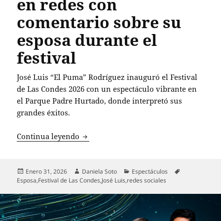
en redes con
comentario sobre su
esposa durante el
festival
José Luis “El Puma” Rodríguez inauguró el Festival
de Las Condes 2026 con un espectáculo vibrante en
el Parque Padre Hurtado, donde interpretó sus
grandes éxitos.
Polémica en Las Condes: El Puma Rodríg
Continua leyendo
Publicado
Autor
Categorías
Etiquetas
Enero 31, 2026
Daniela Soto
Espectáculos
el
Esposa
,
Festival de Las Condes
,
José Luis
,
redes sociales