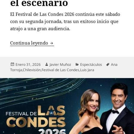
el escenario
El Festival de Las Condes 2026 continúa este sábado
con su segunda jornada, tras un exitoso inicio que
atrajo a una gran audiencia.
Festival de Las Condes 2026: segunda j
Continua leyendo
Publicado
Autor
Categorías
Etiquetas
Enero 31, 2026
Javier Muñoz
Espectáculos
Ana
el
Torroja
,
Chilevisión
,
Festival de Las Condes
,
Luis Jara