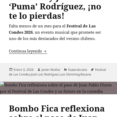
‘Puma’ Rodríguez, ¡no
te lo pierdas!
Falta menos de un mes para el
Festival de Las
Condes 2026
, un evento musical que promete ser
uno de los más destacados del verano chileno.
Festival de Las Condes 2026: artistas c
Continua leyendo
Publicado
Autor
Categorías
Etiquetas
Enero 3, 2026
Javier Muñoz
Espectáculos
Festival
el
de Las Condes
,
José Luis Rodríguez
,
Luis Slimming
,
Rosana
Bombo Fica reflexiona