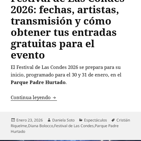
2026: fechas, artistas,
transmisión y cómo
obtener tus entradas
gratuitas para el
evento
El Festival de Las Condes 2026 se prepara para su
inicio, programado para el 30 y 31 de enero, en el
Parque Padre Hurtado
.
Festival de Las Condes 2026: fechas, art
Continua leyendo
Publicado
Autor
Categorías
Etiquetas
Enero 23, 2026
Daniela Soto
Espectáculos
Cristián
el
Riquelme
,
Diana Bolocco
,
Festival de Las Condes
,
Parque Padre
Hurtado