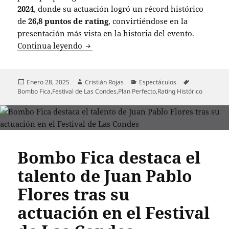
2024
, donde su actuación logró un récord histórico
de
26,8 puntos de rating
, convirtiéndose en la
presentación más vista en la historia del evento.
Bombo Fica arrasa en Festival de Las Co
Continua leyendo
Publicado
Autor
Categorías
Etiquetas
Enero 28, 2025
Cristián Rojas
Espectáculos
el
Bombo Fica
,
Festival de Las Condes
,
Plan Perfecto
,
Rating Histórico
Bombo Fica destaca el
talento de Juan Pablo
Flores tras su
actuación en el Festival