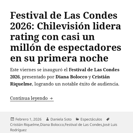
Festival de Las Condes
2026: Chilevisión lidera
rating con casi un
millón de espectadores
en su primera noche
Este viernes se inauguró el
Festival de Las Condes
2026
, presentado por
Diana Bolocco
y
Cristián
Riquelme
, logrando un notable éxito de audiencia.
Festival de Las Condes 2026: Chilevisió
Continua leyendo
Publicado
Autor
Categorías
Etiquetas
Febrero 1, 2026
Daniela Soto
Espectáculos
el
Cristián Riquelme
,
Diana Bolocco
,
Festival de Las Condes
,
José Luis
Rodríguez