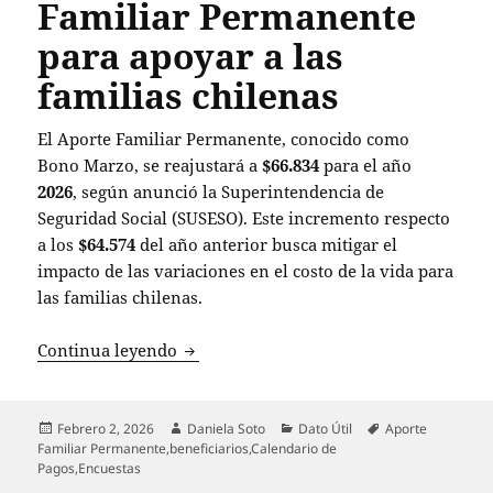
Familiar Permanente
para apoyar a las
familias chilenas
El Aporte Familiar Permanente, conocido como
Bono Marzo, se reajustará a
$66.834
para el año
2026
, según anunció la Superintendencia de
Seguridad Social (SUSESO). Este incremento respecto
a los
$64.574
del año anterior busca mitigar el
impacto de las variaciones en el costo de la vida para
las familias chilenas.
Bono Marzo 2026: Se revelan fechas de 
Continua leyendo
Publicado
Autor
Categorías
Etiquetas
Febrero 2, 2026
Daniela Soto
Dato Útil
Aporte
el
Familiar Permanente
,
beneficiarios
,
Calendario de
Pagos
,
Encuestas