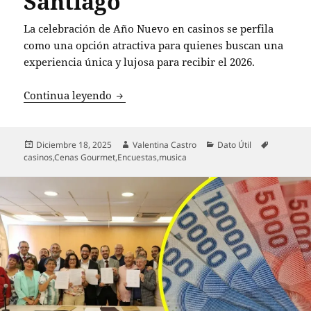
Santiago
La celebración de Año Nuevo en casinos se perfila
como una opción atractiva para quienes buscan una
experiencia única y lujosa para recibir el 2026.
Celebra el Año Nuevo en grande: cenas 
Continua leyendo
Publicado
Autor
Categorías
Etiquetas
Diciembre 18, 2025
Valentina Castro
Dato Útil
el
casinos
,
Cenas Gourmet
,
Encuestas
,
musica