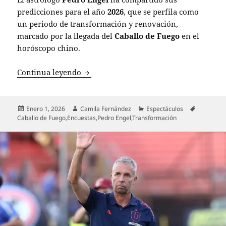
predicciones para el año
2026
, que se perfila como
un periodo de transformación y renovación,
marcado por la llegada del
Caballo de Fuego
en el
horóscopo chino.
Pedro Engel revela predicciones impact
Continua leyendo
Publicado
Autor
Categorías
Etiquetas
Enero 1, 2026
Camila Fernández
Espectáculos
el
Caballo de Fuego
,
Encuestas
,
Pedro Engel
,
Transformación