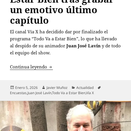
un emotivo último
capítulo
El canal Vía X ha decidido dar por finalizado el
programa “Todo Va a Estar Bien”, lo que ha llevado
al despido de su animador
Juan José Lavín
y de todo
el equipo del show.
Despidieron a Juan José Lavín y a su eq
Continua leyendo
Publicado
Autor
Categorías
Etiquetas
Enero 5, 2026
Javier Muñoz
Actualidad
el
Encuestas
,
Juan José Lavín
,
Todo Va a Estar Bien
,
Vía X