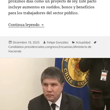
próximos días como un proyecto de ley. Este pacto
incluye aumentos en sueldos, bonos y beneficios
para los trabajadores del sector público.
Reajuste salarial del Sector Público: I
Continua leyendo
Publicado
Autor
Categorías
Etiqueta
Diciembre 18, 2025
Felipe González
Actualidad
el
Candidatos presidenciales
,
congreso
,
Encuestas
,
Ministerio de
Hacienda