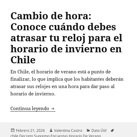
Cambio de hora:
Conoce cuándo debes
atrasar tu reloj para el
horario de invierno en
Chile
En Chile, el horario de verano está a punto de
finalizar, lo que implica que los habitantes deberán
atrasar sus relojes en una hora para dar paso al
horario de invierno.
Cambio de hora: Conoce cuándo debes at
Continua leyendo
Publicado
Autor
Categorías
Etiquetas
Febrero 21, 2026
Valentina Castro
Dato Útil
el
chile
,
Decreto Supremo
,
Encuestas
,
Horario De Verano