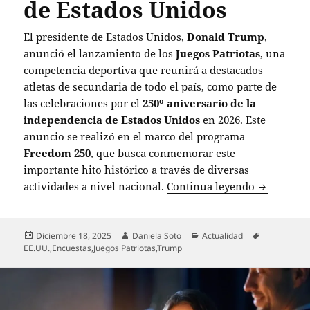
de Estados Unidos
El presidente de Estados Unidos,
Donald Trump
,
anunció el lanzamiento de los
Juegos Patriotas
, una
competencia deportiva que reunirá a destacados
atletas de secundaria de todo el país, como parte de
las celebraciones por el
250º aniversario de la
independencia de Estados Unidos
en 2026. Este
anuncio se realizó en el marco del programa
Freedom 250
, que busca conmemorar este
importante hito histórico a través de diversas
Trump lanz
actividades a nivel nacional.
Continua leyendo
Publicado
Autor
Categorías
Etiquetas
Diciembre 18, 2025
Daniela Soto
Actualidad
el
EE.UU.
,
Encuestas
,
Juegos Patriotas
,
Trump