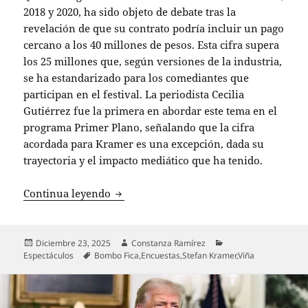
2018 y 2020, ha sido objeto de debate tras la
revelación de que su contrato podría incluir un pago
cercano a los 40 millones de pesos. Esta cifra supera
los 25 millones que, según versiones de la industria,
se ha estandarizado para los comediantes que
participan en el festival. La periodista Cecilia
Gutiérrez fue la primera en abordar este tema en el
programa Primer Plano, señalando que la cifra
acordada para Kramer es una excepción, dada su
trayectoria y el impacto mediático que ha tenido.
Stefan Kramer responde a Bombo Fica so
Continua leyendo
Publicado
Autor
Categorías
Diciembre 23, 2025
Constanza Ramírez
el
Etiquetas
Espectáculos
Bombo Fica
,
Encuestas
,
Stefan Kramer
,
Viña