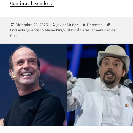
La U de Chile oficializa la salida de 
Continua leyendo
Publicado
Autor
Categorías
Etiquetas
Diciembre 23, 2025
Javier Muñoz
Deportes
el
Encuestas
,
Francisco Meneghini
,
Gustavo Álvarez
,
Universidad de
Chile