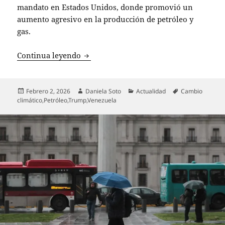
mandato en Estados Unidos, donde promovió un
aumento agresivo en la producción de petróleo y
gas.
Trump impulsa la explotación petrolera 
Continua leyendo
Publicado
Autor
Categorías
Etiquetas
Febrero 2, 2026
Daniela Soto
Actualidad
Cambio
el
climático
,
Petróleo
,
Trump
,
Venezuela