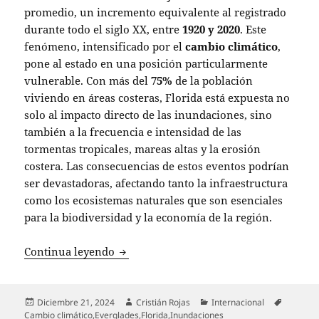
promedio, un incremento equivalente al registrado
durante todo el siglo XX, entre
1920 y 2020
. Este
fenómeno, intensificado por el
cambio climático
,
pone al estado en una posición particularmente
vulnerable. Con más del
75%
de la población
viviendo en áreas costeras, Florida está expuesta no
solo al impacto directo de las inundaciones, sino
también a la frecuencia e intensidad de las
tormentas tropicales, mareas altas y la erosión
costera. Las consecuencias de estos eventos podrían
ser devastadoras, afectando tanto la infraestructura
como los ecosistemas naturales que son esenciales
para la biodiversidad y la economía de la región.
Florida en la mira: ¿cómo el aumento de
Continua leyendo
Publicado
Autor
Categorías
Etiqueta
Diciembre 21, 2024
Cristián Rojas
Internacional
el
Cambio climático
,
Everglades
,
Florida
,
Inundaciones