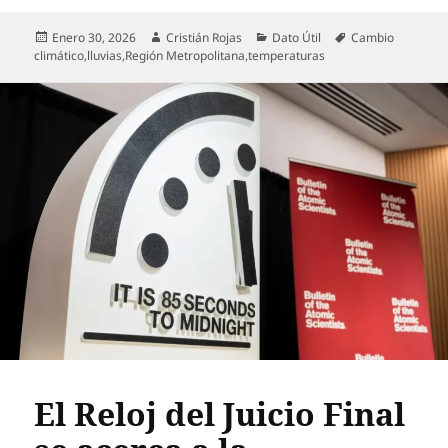
Publicado
Autor
Categorías
Etiquetas
Enero 30, 2026
Cristián Rojas
Dato Útil
Cambio
el
climático
,
lluvias
,
Región Metropolitana
,
temperaturas
El Reloj del Juicio Final