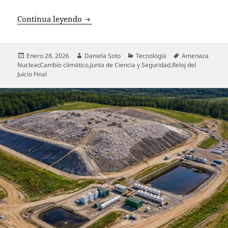
El Reloj del Juicio Final se acerca a la
Continua leyendo
Publicado
Autor
Categorías
Etiquetas
Enero 28, 2026
Daniela Soto
Tecnología
Amenaza
el
Nuclear
,
Cambio climático
,
Junta de Ciencia y Seguridad
,
Reloj del
Juicio Final