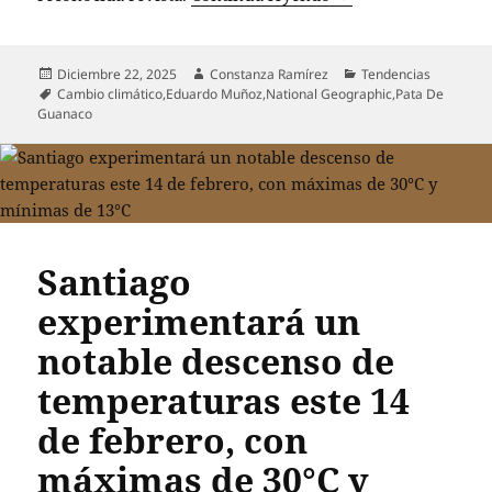
Publicado
Autor
Categorías
Diciembre 22, 2025
Constanza Ramírez
Tendencias
el
Etiquetas
Cambio climático
,
Eduardo Muñoz
,
National Geographic
,
Pata De
Guanaco
Santiago
experimentará un
notable descenso de
temperaturas este 14
de febrero, con
máximas de 30°C y