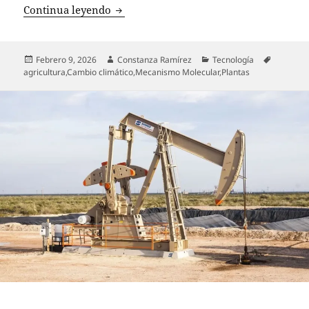
Científico chileno identifica proteína 
Continua leyendo
Publicado
Autor
Categorías
Etiqueta
Febrero 9, 2026
Constanza Ramírez
Tecnología
el
agricultura
,
Cambio climático
,
Mecanismo Molecular
,
Plantas