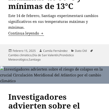
mínimas de 13°C
Este 14 de febrero, Santiago experimentará cambios
significativos en sus temperaturas máximas y
mínimas.
Santiago experimentará un notable des
Continua leyendo
Publicado
Autor
Categorías
Etiquetas
Febrero 15, 2025
Camila Fernández
Dato Útil
el
Cambio climático
,
Día de San Valentín
,
Pronóstico
Meteorológico
,
Santiago
Investigadores
advierten sobre el