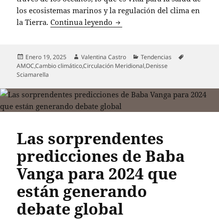
los ecosistemas marinos y la regulación del clima en
Investigadores advierten sobre
la Tierra.
Continua leyendo
Publicado
Autor
Categorías
Etiquetas
Enero 19, 2025
Valentina Castro
Tendencias
el
AMOC
,
Cambio climático
,
Circulación Meridional
,
Denisse
Sciamarella
Las sorprendentes
predicciones de Baba
Vanga para 2024 que
están generando
debate global