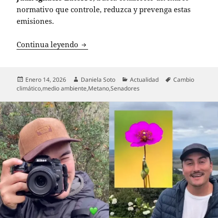
normativo que controle, reduzca y prevenga estas
emisiones.
Senadores presentan proyecto de ley pa
Continua leyendo
Publicado
Autor
Categorías
Etiquetas
Enero 14, 2026
Daniela Soto
Actualidad
Cambio
el
climático
,
medio ambiente
,
Metano
,
Senadores