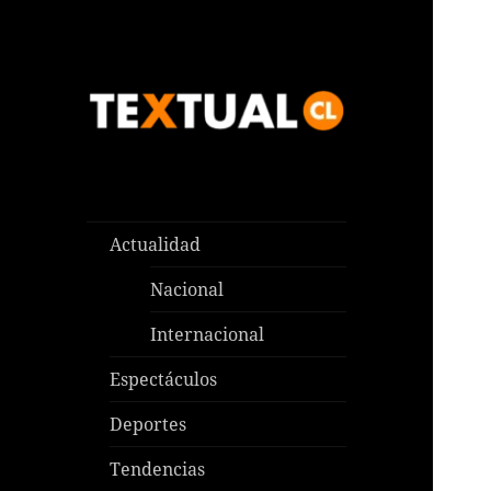
Las noticias que pasan aquí y
TEXTUAL
en todas partes
Actualidad
Nacional
Internacional
Espectáculos
Deportes
Tendencias