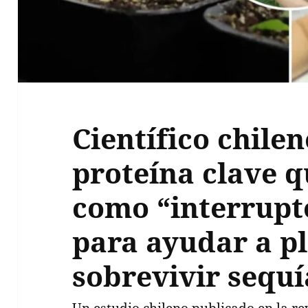
Científico chilen
proteína clave q
como “interrupt
para ayudar a pl
sobrevivir sequí
Un estudio chileno publicado en la re