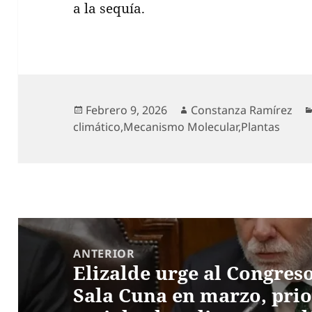
a la sequía.
Publicado
Autor
Febrero 9, 2026
Constanza Ramírez
el
climático
,
Mecanismo Molecular
,
Plantas
Navegación
de
ANTERIOR
Elizalde urge al Congres
entradas
Entrada
Sala Cuna en marzo, prio
anterior: