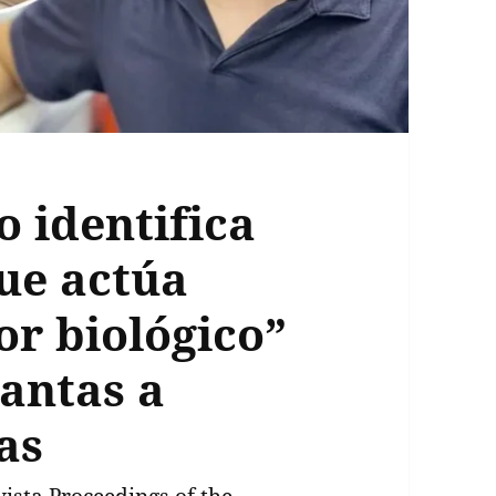
o identifica
ue actúa
or biológico”
antas a
as
vista Proceedings of the