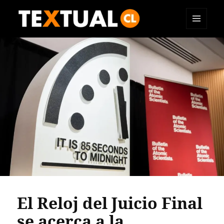
MENÚ
TEXTUAL
Y
WIDGETS
El Reloj del Juicio Final
se acerca a la