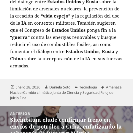
del diálogo entre
Estados Unidos
y
Rusia
sobre la
limitación de arsenales nucleares, la prevención de
la creación de
“vida espejo”
y la regulación del uso
de la
IA
en contextos militares. También sugieren
que el Congreso de
Estados Unidos
ponga fin a la
“guerra”
contra las energías renovables y busque
reducir el uso de combustibles fósiles, así como
fomentar el diálogo entre
Estados Unidos
,
Rusia
y
China
sobre la incorporación de la
IA
en sus fuerzas
armadas.
Publicado
Autor
Categorías
Etiquetas
Enero 28, 2026
Daniela Soto
Tecnología
Amenaza
el
Nuclear
,
Cambio climático
,
Junta de Ciencia y Seguridad
,
Reloj del
Juicio Final
Navegación
ANTERIOR
de
Sheinbaum elude confirmar freno en
Entrada
entradas
envíos de petróleo a Cuba, enfatizando la
anterior: