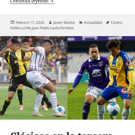
El ocaso del centro político: Demócratas
Continua leyendo
Publicado
Autor
Categorías
Etiquetas
Febrero 17, 2026
Javier Muñoz
Actualidad
Centro
el
Político
,
chile
,
Juan Pablo Lavín
,
Partidos