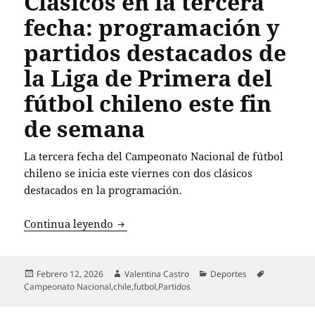
Clásicos en la tercera
fecha: programación y
partidos destacados de
la Liga de Primera del
fútbol chileno este fin
de semana
La tercera fecha del Campeonato Nacional de fútbol
chileno se inicia este viernes con dos clásicos
destacados en la programación.
Clásicos en la tercera fecha: programac
Continua leyendo
Publicado
Autor
Categorías
Etiquetas
Febrero 12, 2026
Valentina Castro
Deportes
el
Campeonato Nacional
,
chile
,
futbol
,
Partidos