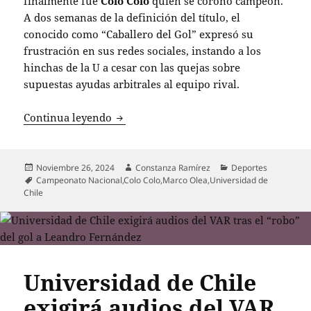
finalmente fue
Colo Colo
quien se coronó campeón.
A dos semanas de la definición del título, el
conocido como “Caballero del Gol” expresó su
frustración en sus redes sociales, instando a los
hinchas de la U a cesar con las quejas sobre
supuestas ayudas arbitrales al equipo rival.
Marco Olea genera controversia con sus
Continua leyendo
Publicado
Autor
Categorías
Noviembre 26, 2024
Constanza Ramírez
Deportes
el
Etiquetas
Campeonato Nacional
,
Colo Colo
,
Marco Olea
,
Universidad de
Chile
Universidad de Chile
exigirá audios del VAR