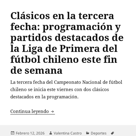
Clásicos en la tercera
fecha: programación y
partidos destacados de
la Liga de Primera del
fútbol chileno este fin
de semana
La tercera fecha del Campeonato Nacional de fútbol
chileno se inicia este viernes con dos clásicos
destacados en la programación.
Clásicos en la tercera fecha: programac
Continua leyendo
Publicado
Autor
Categorías
Etiquetas
Febrero 12, 2026
Valentina Castro
Deportes