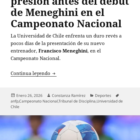
presión antes del debut
de Meneghini en el
Campeonato Nacional
La Universidad de Chile enfrenta un duro revés a
pocos días de la presentación de su nuevo
entrenador,
Francisco Meneghini
, en el
Campeonato Nacional.
Universidad de Chile enfrenta sancion
Continua leyendo
Publicado
Autor
Categorías
Etiquetas
Enero 26, 2026
Constanza Ramírez
Deportes
el
anfp
,
Campeonato Nacional
,
Tribunal de Disciplina
,
Universidad de
Chile