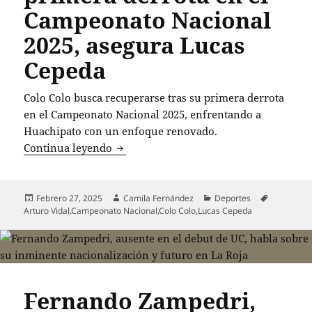
Campeonato Nacional
2025, asegura Lucas
Cepeda
Colo Colo busca recuperarse tras su primera derrota
en el Campeonato Nacional 2025, enfrentando a
Huachipato con un enfoque renovado.
Colo Colo busca redimirse tras su prim
Continua leyendo
Publicado
Autor
Categorías
Etiquetas
Febrero 27, 2025
Camila Fernández
Deportes
el
Arturo Vidal
,
Campeonato Nacional
,
Colo Colo
,
Lucas Cepeda
Fernando Zampedri,