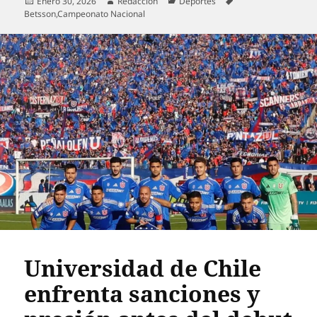
Publicado
Autor
Categorías
Etiquetas
Enero 30, 2026
Redacción
Deportes
el
Betsson
,
Campeonato Nacional
Universidad de Chile
enfrenta sanciones y