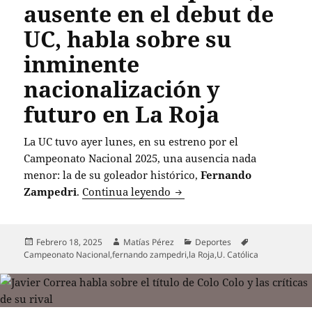
ausente en el debut de
UC, habla sobre su
inminente
nacionalización y
futuro en La Roja
La UC tuvo ayer lunes, en su estreno por el
Campeonato Nacional 2025, una ausencia nada
menor: la de su goleador histórico,
Fernando
Fernando Zampedri, ausente
Zampedri
.
Continua leyendo
Publicado
Autor
Categorías
Etiquetas
Febrero 18, 2025
Matías Pérez
Deportes
el
Campeonato Nacional
,
fernando zampedri
,
la Roja
,
U. Católica