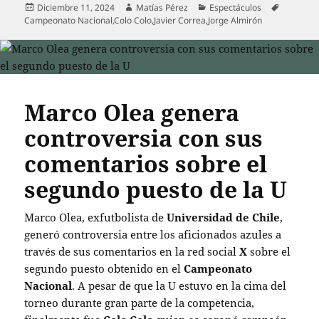
Publicado
Autor
Categorías
Etiqueta
Diciembre 11, 2024
Matías Pérez
Espectáculos
el
Campeonato Nacional
,
Colo Colo
,
Javier Correa
,
Jorge Almirón
Marco Olea genera
controversia con sus
comentarios sobre el
segundo puesto de la U
Marco Olea, exfutbolista de
Universidad de Chile
,
generó controversia entre los aficionados azules a
través de sus comentarios en la red social
X
sobre el
segundo puesto obtenido en el
Campeonato
Nacional
. A pesar de que la U estuvo en la cima del
torneo durante gran parte de la competencia,