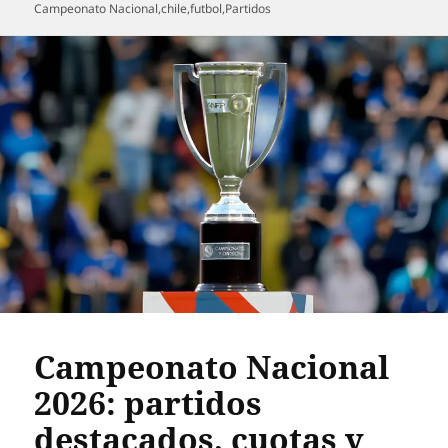
el
Campeonato Nacional
,
chile
,
futbol
,
Partidos
Campeonato Nacional
2026: partidos
destacados, cuotas y