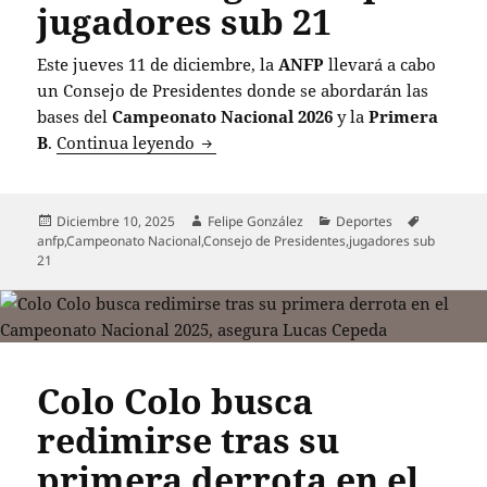
jugadores sub 21
Este jueves 11 de diciembre, la
ANFP
llevará a cabo
un Consejo de Presidentes donde se abordarán las
bases del
Campeonato Nacional 2026
y la
Primera
ANFP discutirá cambios significativo
B
.
Continua leyendo
Publicado
Autor
Categorías
Etiquetas
Diciembre 10, 2025
Felipe González
Deportes
el
anfp
,
Campeonato Nacional
,
Consejo de Presidentes
,
jugadores sub
21
Colo Colo busca
redimirse tras su
primera derrota en el