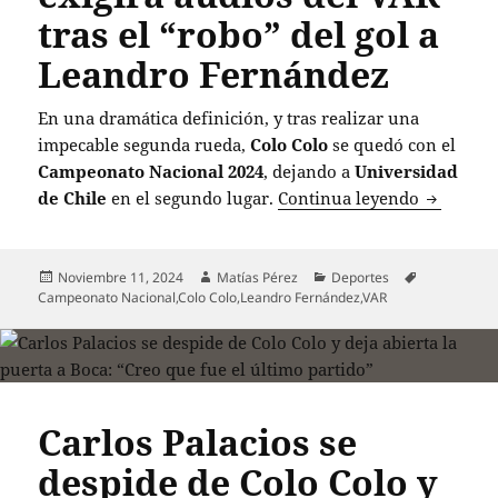
tras el “robo” del gol a
Leandro Fernández
En una dramática definición, y tras realizar una
impecable segunda rueda,
Colo Colo
se quedó con el
Campeonato Nacional 2024
, dejando a
Universidad
Universid
de Chile
en el segundo lugar.
Continua leyendo
Publicado
Autor
Categorías
Etiquetas
Noviembre 11, 2024
Matías Pérez
Deportes
el
Campeonato Nacional
,
Colo Colo
,
Leandro Fernández
,
VAR
Carlos Palacios se
despide de Colo Colo y