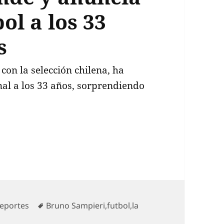
bol a los 33
s
con la selección chilena, ha
onal a los 33 años, sorprendiendo
ampeón de América, sorprende y anuncia su retiro d
ategorías
Etiquetas
eportes
Bruno Sampieri
,
futbol
,
la