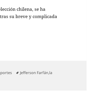
lección chilena, se ha
 tras su breve y complicada
leja de la dirección técnica y se convierte en com
tegorías
Etiquetas
portes
Jefferson Farfán
,
la