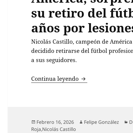
su retiro del fút
años por lesione
Nicolás Castillo, campeón de América 
decidido retirarse del fútbol profesi
a sus seguidores.
Nicolás Castillo, c
Continua leyendo
Publicado
Autor
C
Febrero 16, 2026
Felipe González
D
el
Roja
,
Nicolás Castillo