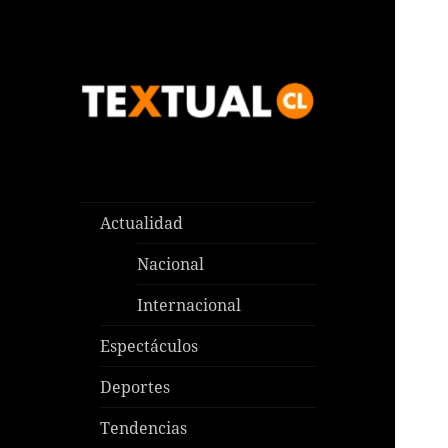
Las noticias que pasan aquí y
TEXTUAL
en todas partes
Actualidad
Nacional
Internacional
Espectáculos
Deportes
Tendencias