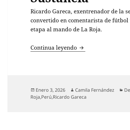
Ricardo Gareca, exentrenador de la se
convertido en comentarista de fútbol
etapa al mando de La Roja.
Ricardo Gareca se a
Continua leyendo
Publicado
Autor
Ca
Enero 3, 2026
Camila Fernández
De
el
Roja
,
Perú
,
Ricardo Gareca