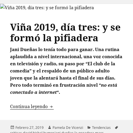
Viña 2019, día tres: y se
formó la pifiadera
Jani Dueñas lo tenía todo para ganar. Una rutina
aplaudida a nivel internacional, una voz conocida
en televisión y radio, su paso por “El club de la
comedia” y el respaldo de un público adulto
joven que la alentará hasta el final de sus días.
Pero todo terminó en frustración nivel “
no está
conectado a internet
“.
Viña 2019, día tres: y se formó la pifiad
Continua leyendo
Publicado
Autor
Categorías
Etiquet
Febrero 27, 2019
Pamela De Vicenzi
Tendencias
el
criticas
,
david bisbal
,
humor
,
jani dueñas
,
la gozadera
,
marc