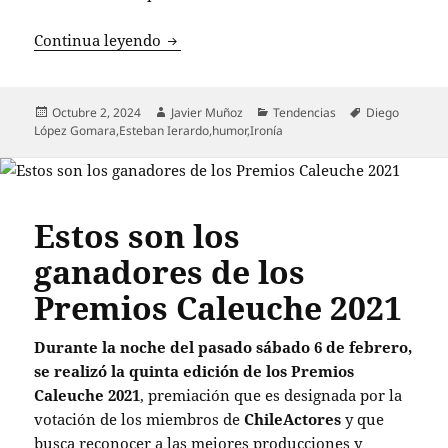
El humor y la ironía: ¿por qué son esen
Continua leyendo
Publicado
Autor
Categorías
Etiquetas
Octubre 2, 2024
Javier Muñoz
Tendencias
Diego
el
López Gomara
,
Esteban Ierardo
,
humor
,
Ironía
Estos son los
ganadores de los
Premios Caleuche 2021
Durante la noche del pasado sábado 6 de febrero,
se realizó la quinta edición de los Premios
Caleuche 2021
, premiación que es designada por la
votación de los miembros de
ChileActores
y que
busca reconocer a las mejores producciones y