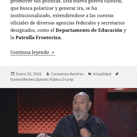
promover sus políticas. Esta nueva guerra cultural,
que busca polarizar y generar ira, se ha
institucionalizado, extendiéndose a las cuentas
oficiales de diversas agencias federales y secretarios
designados, como el
Departamento de Educación
y
la
Patrulla Fronteriza
.
La revolución de los memes en la polít
Continua leyendo
Publicado
Autor
Categorías
Etiquetas
Enero 20, 2026
Constanza Ramírez
Actualidad
el
humor
,
Memes
,
Opinión Pública
,
Trump