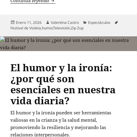
Zip Zup desata polémica con chiste vulga
Continua leyendo
Publicado
Autor
Categorías
Etiquetas
Enero 11, 2026
Valentina Castro
Espectáculos
el
Festival de Violeta
,
humor
,
Televisión
,
Zip Zup
El humor y la ironía:
¿por qué son
esenciales en nuestra
vida diaria?
El humor y la ironía pueden ser herramientas
valiosas en la crianza y la salud mental,
promoviendo la resiliencia y mejorando las
relaciones interpersonales.