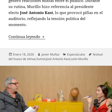
generó reacciones mixtas entre el público. Durante
su rutina, Murillo hizo referencia al presidente
electo
José Antonio Kast
, lo que provocó pifias en el
auditorio, reflejando la tensión política del
momento.
León Murillo defiende su humor polític
Continua leyendo
Publicado
Autor
Categorías
Etiquetas
Enero 18, 2026
Javier Muñoz
Espectáculos
festival
el
del huaso de olmue
,
humor
,
José Antonio Kast
,
León Murillo