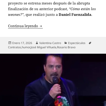
proyecto se estrena meses después de la abrupta
finalización de su anterior podcast,
“Cómo están los
weones?”
, que realizó junto a
Daniel Fuenzalida
.
Rosario Bravo regresa al podcasting c
Continua leyendo
Publicado
Autor
Categorías
Etiquetas
Enero 17, 2026
Valentina Castro
Espectáculos
el
Contratos
,
humor
,
José Miguel Viñuela
,
Rosario Bravo