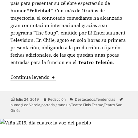
país para presentar su célebre espectáculo de
humor
“Felicidad”
. Con más de 10 años de
trayectoria, el connotado comediante ha alcanzado
gran connotación internacional gracias a su
programa “The Soup”, emitido por E! Entertainment
Television. En Chile, agotó en sólo horas su primera
presentación, obligando a la producción a fijar dos
fechas adicionales, de las que quedan unas pocas
entradas para la función en el
Teatro Teletón
.
Led Varela presentará su exitoso espec
Continua leyendo
Publicado
Autor
Categorías
Etiquet
Julio 24, 2019
Redacción
Destacados
,
Tendencias
el
humor
,
Led Varela
,
portada
,
stand up
,
Teatro Finis Terrae
,
Teatro San
Ginés