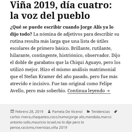
Viña 2019, día cuatro:
la voz del pueblo
¿Qué se puede escribir cuando Jorge Alís ya lo
dijo todo?
La nómina de adjetivos para describir su
rutina resulta más larga que una lista de útiles
escolares de primero básico. Brillante, rutilante,
hilarante, contingente, histriónico, observador. Dijo
el doble de garabatos que la Chiqui Aguayo, pero los
utilizó mejor. Hizo el mismo análisis matrimonial
que el Stefan Kramer del año pasado, pero fue más
atrevido e incisivo. Fue tan original como Felipe
Viña 2019, d
Avello, pero más soberbio.
Continua leyendo
Publicado
Autor
Categorías
Etiquet
Febrero 28, 2019
Pamela De Vicenzi
Tendencias
el
carlos rivera
,
chaqueteo
,
coco
,
humor
,
jorge alis
,
mandala
,
marco
antonio solis
,
mauricio israel
,
no lo dije pero lo
pense
,
racismo
,
riveristas
,
viña 2019