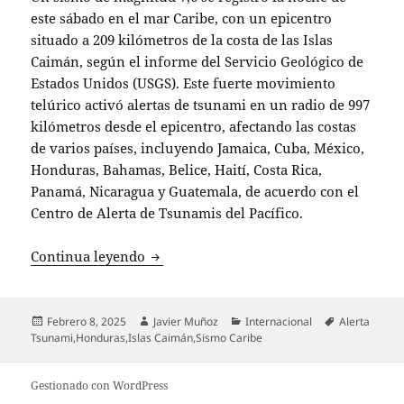
este sábado en el mar Caribe, con un epicentro
situado a 209 kilómetros de la costa de las Islas
Caimán, según el informe del Servicio Geológico de
Estados Unidos (USGS). Este fuerte movimiento
telúrico activó alertas de tsunami en un radio de 997
kilómetros desde el epicentro, afectando las costas
de varios países, incluyendo Jamaica, Cuba, México,
Honduras, Bahamas, Belice, Haití, Costa Rica,
Panamá, Nicaragua y Guatemala, de acuerdo con el
Centro de Alerta de Tsunamis del Pacífico.
Sismo de magnitud 7,6 en el Caribe acti
Continua leyendo
Publicado
Autor
Categorías
Etiquetas
Febrero 8, 2025
Javier Muñoz
Internacional
Alerta
el
Tsunami
,
Honduras
,
Islas Caimán
,
Sismo Caribe
Gestionado con WordPress