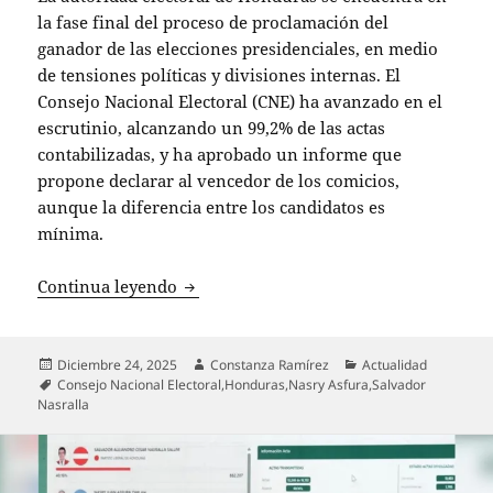
la fase final del proceso de proclamación del
ganador de las elecciones presidenciales, en medio
de tensiones políticas y divisiones internas. El
Consejo Nacional Electoral (CNE) ha avanzado en el
escrutinio, alcanzando un 99,2% de las actas
contabilizadas, y ha aprobado un informe que
propone declarar al vencedor de los comicios,
aunque la diferencia entre los candidatos es
mínima.
Honduras avanza hacia la proclamación
Continua leyendo
Publicado
Autor
Categorías
Diciembre 24, 2025
Constanza Ramírez
Actualidad
el
Etiquetas
Consejo Nacional Electoral
,
Honduras
,
Nasry Asfura
,
Salvador
Nasralla