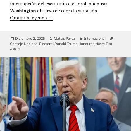
interrupción del escrutinio electoral, mientras
Washington
observa de cerca la situación.
Crisis electoral en Honduras: Donald T
Continua leyendo
Publicado
Autor
Categorías
Etiquetas
Diciembre 2, 2025
Matías Pérez
Internacional
el
Consejo Nacional Electoral
,
Donald Trump
,
Honduras
,
Nasry Tito
Asfura