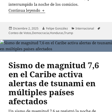
interrumpido la noche de los comicios.
Donald Trump advierte a Honduras sobre
Continua leyendo
Publicado
Autor
Categorías
Etiquet
Diciembre 2, 2025
Felipe González
Internacional
el
Conteo de Votos
,
Democracia
,
Honduras
,
Trump
Sismo de magnitud 7,6
en el Caribe activa
alertas de tsunami en
múltiples países
afectados
Un sismo de magnitud 7,6 se registró la noche de