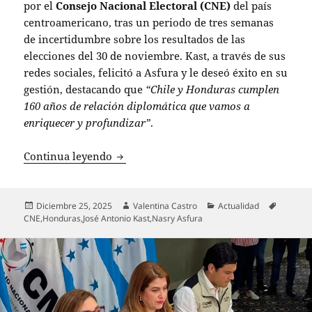
por el
Consejo Nacional Electoral (CNE)
del país
centroamericano, tras un periodo de tres semanas
de incertidumbre sobre los resultados de las
elecciones del 30 de noviembre. Kast, a través de sus
redes sociales, felicitó a Asfura y le deseó éxito en su
gestión, destacando que
“Chile y Honduras cumplen
160 años de relación diplomática que vamos a
enriquecer y profundizar”
.
Kast celebra elección de Nasry Asfura 
Continua leyendo
Publicado
Autor
Categorías
Etiqueta
Diciembre 25, 2025
Valentina Castro
Actualidad
el
CNE
,
Honduras
,
José Antonio Kast
,
Nasry Asfura