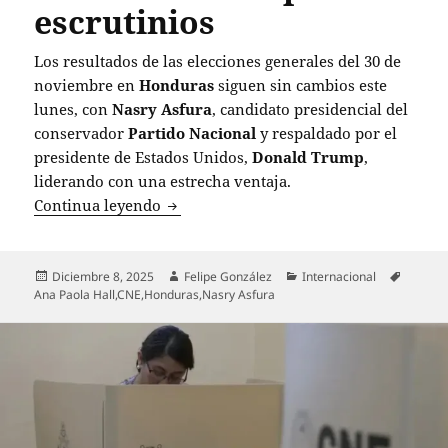
escrutinios
Los resultados de las elecciones generales del 30 de
noviembre en
Honduras
siguen sin cambios este
lunes, con
Nasry Asfura
, candidato presidencial del
conservador
Partido Nacional
y respaldado por el
presidente de Estados Unidos,
Donald Trump
,
liderando con una estrecha ventaja.
Resultados de elecciones en Honduras s
Continua leyendo
Publicado
Autor
Categorías
Etiquet
Diciembre 8, 2025
Felipe González
Internacional
el
Ana Paola Hall
,
CNE
,
Honduras
,
Nasry Asfura