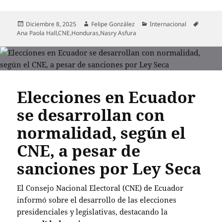
Publicado
Autor
Categorías
Etiquet
Diciembre 8, 2025
Felipe González
Internacional
el
Ana Paola Hall
,
CNE
,
Honduras
,
Nasry Asfura
Elecciones en Ecuador
se desarrollan con
normalidad, según el
CNE, a pesar de
sanciones por Ley Seca
El Consejo Nacional Electoral (CNE) de Ecuador
informó sobre el desarrollo de las elecciones
presidenciales y legislativas, destacando la