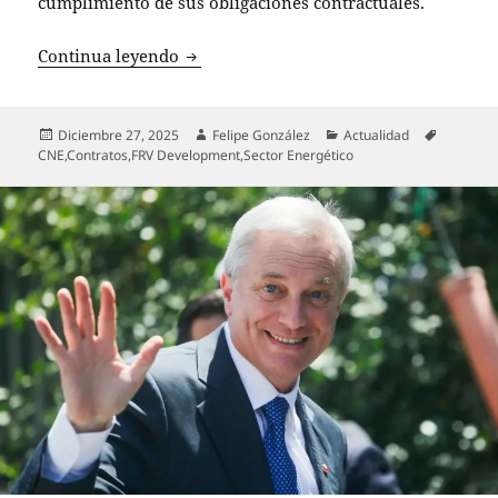
cumplimiento de sus obligaciones contractuales.
CNE aprueba término anticipado de cont
Continua leyendo
Publicado
Autor
Categorías
Etiqueta
Diciembre 27, 2025
Felipe González
Actualidad
el
CNE
,
Contratos
,
FRV Development
,
Sector Energético