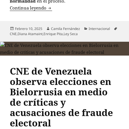
normalidad
en el proceso.
Elecciones en Ecuador se desarrollan c
Continua leyendo
Publicado
Autor
Categorías
Etique
Febrero 10, 2025
Camila Fernández
Internacional
el
CNE
,
Diana Atamaint
,
Enrique Pita
,
Ley Seca
CNE de Venezuela
observa elecciones en
Bielorrusia en medio
de críticas y
acusaciones de fraude
electoral