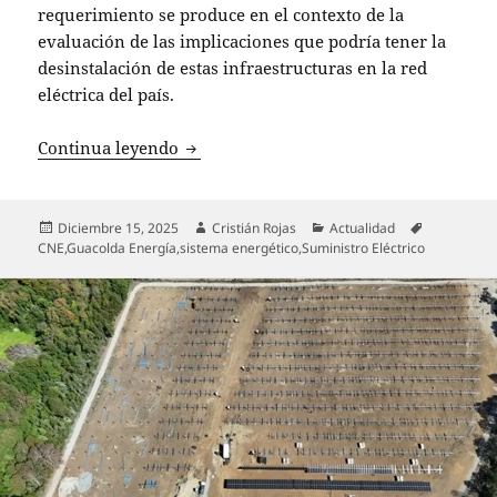
requerimiento se produce en el contexto de la
evaluación de las implicaciones que podría tener la
desinstalación de estas infraestructuras en la red
eléctrica del país.
Cambio en la dirección del Coordinador 
Continua leyendo
Publicado
Autor
Categorías
Etiquetas
Diciembre 15, 2025
Cristián Rojas
Actualidad
el
CNE
,
Guacolda Energía
,
sistema energético
,
Suministro Eléctrico