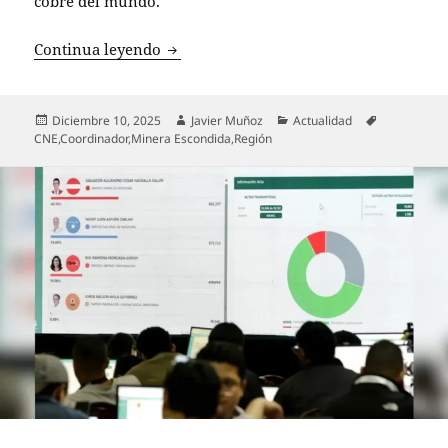
cobre del mundo.
Accionistas de Anglo American y Teck c
Continua leyendo
Publicado
Autor
Categorías
Etiquetas
Diciembre 10, 2025
Javier Muñoz
Actualidad
el
CNE
,
Coordinador
,
Minera Escondida
,
Región