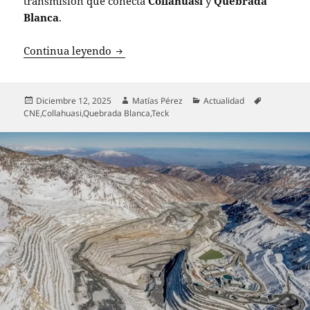
transmisión que conecta
Collahuasi
y
Quebrada
Blanca
.
Aprimin anuncia nombramiento de siete
Continua leyendo
Publicado
Autor
Categorías
Etiquetas
Diciembre 12, 2025
Matías Pérez
Actualidad
el
CNE
,
Collahuasi
,
Quebrada Blanca
,
Teck