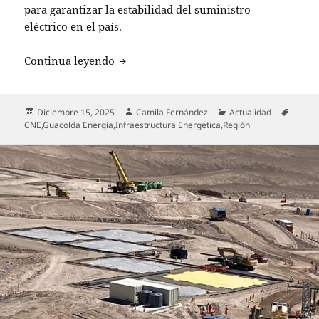
para garantizar la estabilidad del suministro
eléctrico en el país.
Ministerio de Energía reporta 49 centr
Continua leyendo
Publicado
Autor
Categorías
Etique
Diciembre 15, 2025
Camila Fernández
Actualidad
el
CNE
,
Guacolda Energía
,
Infraestructura Energética
,
Región