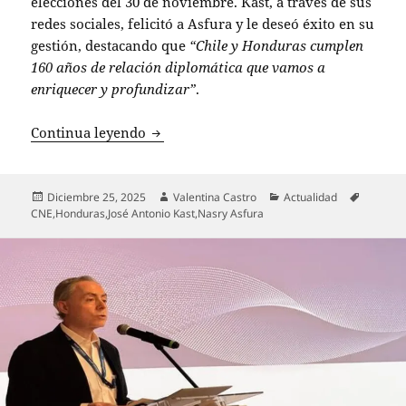
elecciones del 30 de noviembre. Kast, a través de sus
redes sociales, felicitó a Asfura y le deseó éxito en su
gestión, destacando que
“Chile y Honduras cumplen
160 años de relación diplomática que vamos a
enriquecer y profundizar”
.
Kast celebra elección de Nasry Asfura 
Continua leyendo
Publicado
Autor
Categorías
Etiqueta
Diciembre 25, 2025
Valentina Castro
Actualidad
el
CNE
,
Honduras
,
José Antonio Kast
,
Nasry Asfura