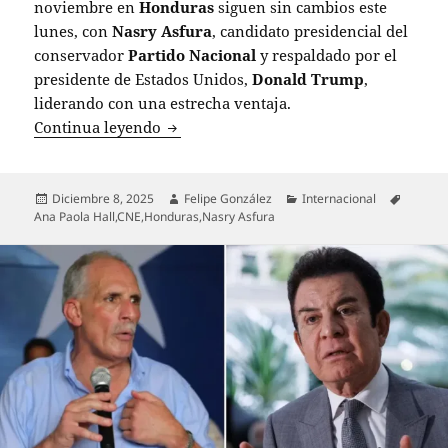
noviembre en
Honduras
siguen sin cambios este
lunes, con
Nasry Asfura
, candidato presidencial del
conservador
Partido Nacional
y respaldado por el
presidente de Estados Unidos,
Donald Trump
,
liderando con una estrecha ventaja.
Resultados de elecciones en Honduras s
Continua leyendo
Publicado
Autor
Categorías
Etiquet
Diciembre 8, 2025
Felipe González
Internacional
el
Ana Paola Hall
,
CNE
,
Honduras
,
Nasry Asfura