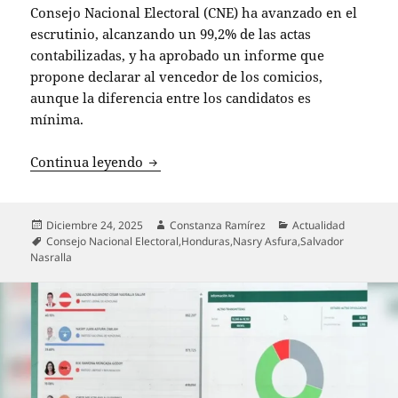
Consejo Nacional Electoral (CNE) ha avanzado en el
escrutinio, alcanzando un 99,2% de las actas
contabilizadas, y ha aprobado un informe que
propone declarar al vencedor de los comicios,
aunque la diferencia entre los candidatos es
mínima.
Honduras avanza hacia la proclamación
Continua leyendo
Publicado
Autor
Categorías
Diciembre 24, 2025
Constanza Ramírez
Actualidad
el
Etiquetas
Consejo Nacional Electoral
,
Honduras
,
Nasry Asfura
,
Salvador
Nasralla