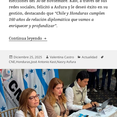
elecciones del 30 de noviembre. Kast, a través de sus
redes sociales, felicitó a Asfura y le deseó éxito en su
gestión, destacando que
“Chile y Honduras cumplen
160 años de relación diplomática que vamos a
enriquecer y profundizar”
.
Kast celebra elección de Nasry Asfura 
Continua leyendo
Publicado
Autor
Categorías
Etiqueta
Diciembre 25, 2025
Valentina Castro
Actualidad
el
CNE
,
Honduras
,
José Antonio Kast
,
Nasry Asfura