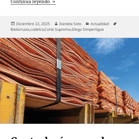
Senado destituye a Diego Simpertigue d
Continua leyendo
Publicado
Autor
Categorías
Etiquetas
Diciembre 22, 2025
Daniela Soto
Actualidad
el
Bielorrusia
,
codelco
,
Corte Suprema
,
Diego Simpertigue