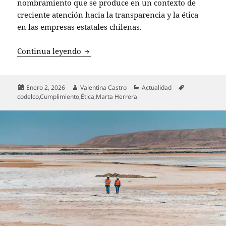
nombramiento que se produce en un contexto de
creciente atención hacia la transparencia y la ética
en las empresas estatales chilenas.
Codelco designa a Marta Herrera como 
Continua leyendo
Publicado
Autor
Categorías
Etiquetas
Enero 2, 2026
Valentina Castro
Actualidad
el
codelco
,
Cumplimiento
,
Ética
,
Marta Herrera