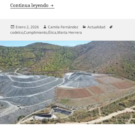
Codelco designa a Marta Herrera como 
Continua leyendo
Publicado
Autor
Categorías
Etiquetas
Enero 2, 2026
Camila Fernández
Actualidad
el
codelco
,
Cumplimiento
,
Ética
,
Marta Herrera