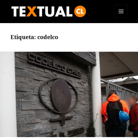
MENÚ
TEXTUAL
Y
WIDGETS
Etiqueta:
codelco