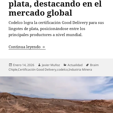
plata, destacando en el
mercado global
Codelco logra la certificación Good Delivery para sus
lingotes de plata, posicionándose entre los
principales productores a nivel mundial.
Codelco se convierte en pionera en Chil
Continua leyendo
Publicado
Autor
Categorías
Etiquetas
Enero 14, 2026
Javier Muñoz
Actualidad
Braim
el
Chiple
,
Certificación Good Delivery
,
codelco
,
Industria Minera