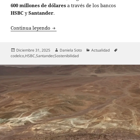
600 millones de dólares
a través de los bancos
HSBC
y
Santander
.
Minera HMC refuta informe del Coordina
Continua leyendo
Publicado
Autor
Categorías
Etiquetas
Diciembre 31, 2025
Daniela Soto
Actualidad
el
codelco
,
HSBC
,
Santander
,
Sostenibilidad