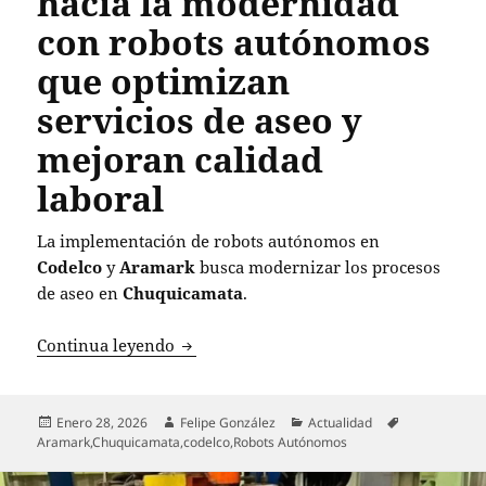
hacia la modernidad
con robots autónomos
que optimizan
servicios de aseo y
mejoran calidad
laboral
La implementación de robots autónomos en
Codelco
y
Aramark
busca modernizar los procesos
de aseo en
Chuquicamata
.
Chuquicamata avanza hacia la modernid
Continua leyendo
Publicado
Autor
Categorías
Etiquetas
Enero 28, 2026
Felipe González
Actualidad
el
Aramark
,
Chuquicamata
,
codelco
,
Robots Autónomos