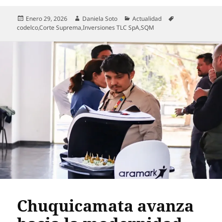
Publicado
Autor
Categorías
Etiquetas
Enero 29, 2026
Daniela Soto
Actualidad
el
codelco
,
Corte Suprema
,
Inversiones TLC SpA
,
SQM
Chuquicamata avanza