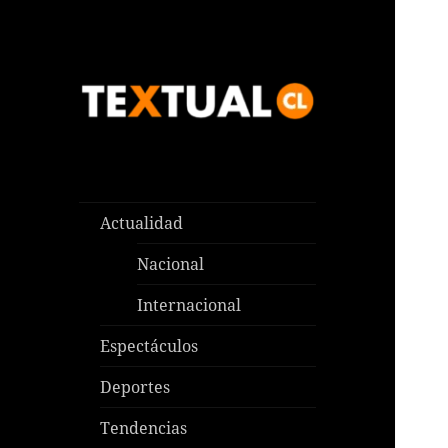
Las noticias que pasan aquí y
TEXTUAL
en todas partes
Actualidad
Nacional
Internacional
Espectáculos
Deportes
Tendencias