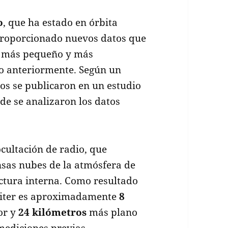
o
, que ha estado en órbita
 proporcionado nuevos datos que
te más pequeño y más
do anteriormente. Según un
os se publicaron en un estudio
nde se analizaron los datos
ocultación de radio, que
nsas nubes de la atmósfera de
uctura interna. Como resultado
úpiter es aproximadamente
8
or y
24 kilómetros
más plano
mediciones previas.