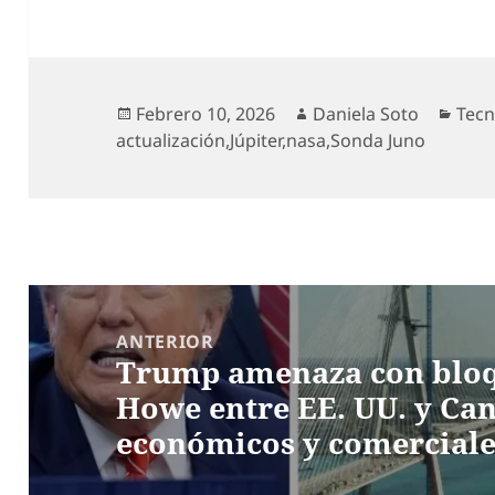
Publicado
Autor
Cate
Febrero 10, 2026
Daniela Soto
Tecn
el
actualización
,
Júpiter
,
nasa
,
Sonda Juno
Navegación
de
ANTERIOR
Trump amenaza con bloq
entradas
Entrada
Howe entre EE. UU. y Ca
anterior:
económicos y comerciale